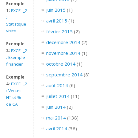
Exemple
juin 2015
(1)
1:
EXCEL_2007_GRAPHIQUE_A_BULLES_EX_I
:
avril 2015
(1)
Statistique
visite
février 2015
(2)
décembre 2014
(2)
Exemple
2:
EXCEL_2007_GRAPHIQUE_A_BULLES_EX_II
novembre 2014
(1)
: Exemple
octobre 2014
(1)
financier
septembre 2014
(8)
Exemple
4:
EXCEL_2007_GRAPHIQUE_A_BULLES_EX_IV
août 2014
(6)
: Ventes
juillet 2014
(11)
HT et %
de CA
juin 2014
(2)
mai 2014
(138)
avril 2014
(36)