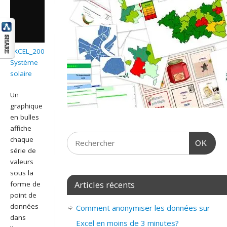
EXCEL_2007_GRAPHIQUE_A_BULLES_EX_III:
Système
solaire
Un
graphique
en bulles
affiche
chaque
OK
série de
valeurs
sous la
Articles récents
forme de
point de
données
Comment anonymiser les données sur
dans
Excel en moins de 3 minutes?