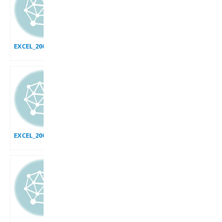
EXCEL_2007_GRAPHIQUE_COMPARAISON_DYNAMIQUE
EXCEL_2007_GRAPHIQUE_ANNEAU