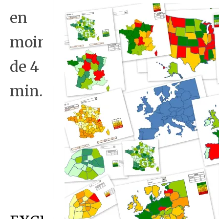
en
moins
de 4
min.