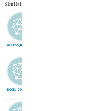
Similaire:
ACCESS_RECAPITULER_LES_DONNEES
EXCEL_2007_LES_MEILLEURS_GRAPHIQUES_DE_PROGRESSION