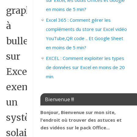
sur Excel, les outils Offices et Google
graphique
en moins de 5 min?
Excel 365 : Comment gérer les
à
compléments du store sur Excel vidéo
YouTube,QR code .. Et Google Sheet
bulles
en moins de 5 min?
sur
EXCEL : Comment exploiter les types
de données sur Excel en moins de 20
Excel
min.
exemple
Bienvenue !!!
un
Bonjour, Bienvenue sur mon site,
système
l'endroit où trouver des astuces et
des vidéos sur le pack Office...
solaire