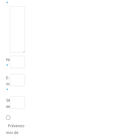
*
Nom
*
E-
mail
*
Site
web
Prévenez-
moi de