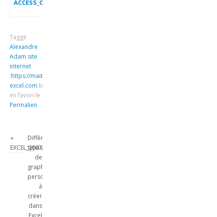
ACCESS_CREER_UNE_REQUETE_AVEC_ASSISTANTE_REQUETE_SIMPL
Taggé
Alexandre
Adam site
internet
:https://maitrise-
excel.com
.
Mettre
en favori le
Permalien
.
«
Différents
EXCEL_2007_EX_POURCENTAGE_CUMULE
types
de
graphiques
personnalisés
à
créer
dans
Excel