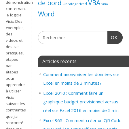
de bord
VBA
démonstration
Uncategorized
Visio
concernant
Word
le logiciel
Visio.Des
exemples,
des
OK
vidéos et
des cas
pratiques,
étapes
Articles récents
par
étapes
Comment anonymiser les données sur
pour
Excel en moins de 3 minutes?
apprendre
à utiliser
Excel 2010 : Comment faire un
Visio,
graphique budget previsionnel versus
suivant les
contraintes
réel sur Excel 2016 en moins de 5 min.
que j’ai
Excel 365 : Comment créer un QR Code
rencontré
dans ma