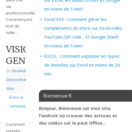
sur Excel, les outils Offices et Google
vie
en moins de 5 min?
professionnelle.
Excel 365 : Comment gérer les
Commençons
tout de
compléments du store sur Excel vidéo
suite…
YouTube,QR code .. Et Google Sheet
en moins de 5 min?
VISIO_2007_PRESENTATION
EXCEL : Comment exploiter les types
GENERALE
de données sur Excel en moins de 20
de
Alexandre
|
|
min.
Démonstrations
,
Visio
Bienvenue !!!
Écrire un
commentaire
Bonjour, Bienvenue sur mon site,
l'endroit où trouver des astuces et
des vidéos sur le pack Office...
Comment
prendre