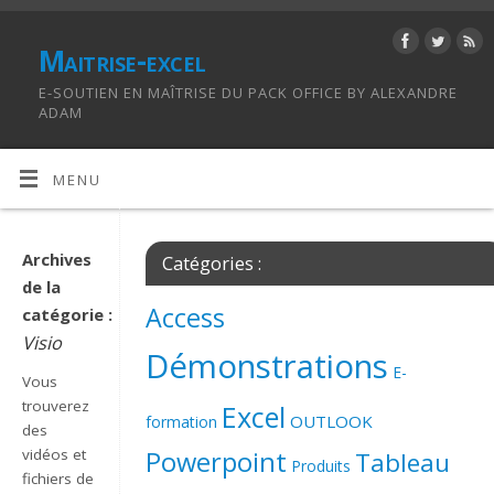
Maitrise-excel
E-SOUTIEN EN MAÎTRISE DU PACK OFFICE BY ALEXANDRE
ADAM
MENU
Archives
Catégories :
de la
Access
catégorie :
Visio
Démonstrations
E-
Vous
trouverez
Excel
OUTLOOK
formation
des
vidéos et
Powerpoint
Tableau
Produits
fichiers de