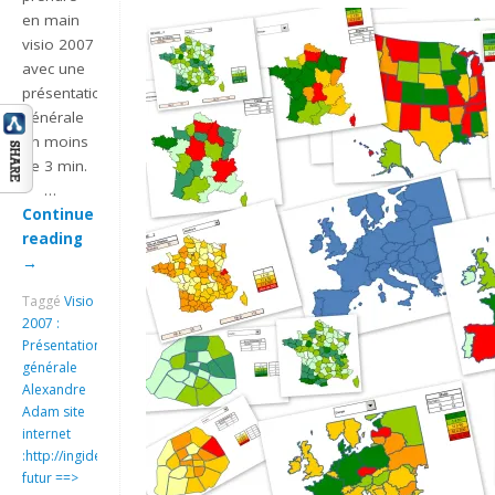
en main
visio 2007
avec une
présentation
générale
en moins
de 3 min.
…
Continue
reading
→
Taggé
Visio
2007 :
Présentation
générale
Alexandre
Adam site
internet
:http://ingideo.sharepoint.com
futur ==>