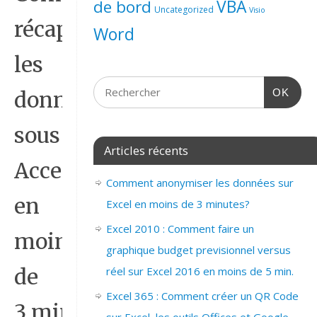
de bord
VBA
Uncategorized
Visio
récapituler
Word
les
OK
données
sous
Articles récents
Access
Comment anonymiser les données sur
en
Excel en moins de 3 minutes?
Excel 2010 : Comment faire un
moins
graphique budget previsionnel versus
réel sur Excel 2016 en moins de 5 min.
de
Excel 365 : Comment créer un QR Code
3 min.