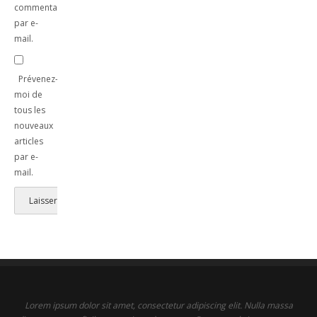
commentaires
par e-
mail.
Prévenez-
moi de
tous les
nouveaux
articles
par e-
mail.
Lorem ipsum dolor sit amet, consectetur adipiscing elit. Nulla massa