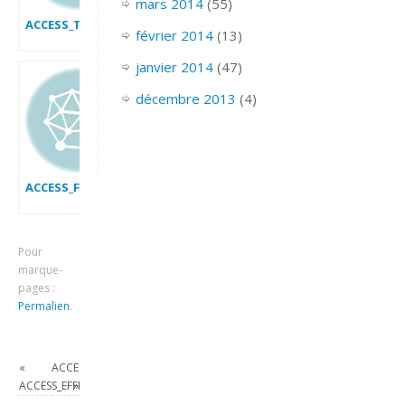
mars 2014
(55)
ACCESS_TRIER_LES_ENREGISTREMENTS
février 2014
(13)
janvier 2014
(47)
décembre 2013
(4)
ACCESS_FILTRER_LES_DONNEES_PAR_FORMULAIRE
Pour
marque-
pages :
Permalien
.
«
ACCESS_CONNECTER_UN_FORMULAIRE_INFOPATH
ACCESS_EFFECTUER_DES_CALCULS
»