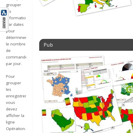
grouper
les
informations
par dates
pour
déterminer
Pub
le nombre
de
commandes
par jour.
Pour
grouper
les
enregistrements,
vous
devez
afficher la
ligne
Opération.