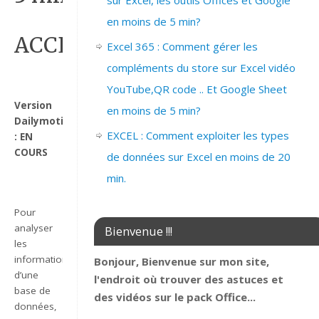
sur Excel, les outils Offices et Google
en moins de 5 min?
ACCESS_RECAPITULER_LES
Excel 365 : Comment gérer les
compléments du store sur Excel vidéo
YouTube,QR code .. Et Google Sheet
Version
en moins de 5 min?
Dailymotion
EXCEL : Comment exploiter les types
: EN
COURS
de données sur Excel en moins de 20
min.
Pour
analyser
Bienvenue !!!
les
informations
Bonjour, Bienvenue sur mon site,
d’une
l'endroit où trouver des astuces et
base de
des vidéos sur le pack Office...
données,