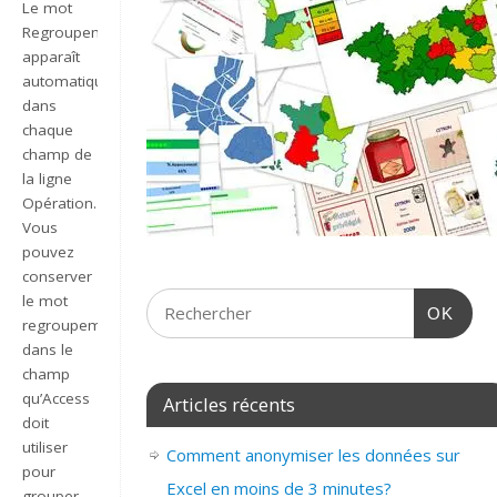
Le mot
Regroupement
apparaît
automatiquement
dans
chaque
champ de
la ligne
Opération.
Vous
pouvez
conserver
le mot
OK
regroupement
dans le
champ
qu’Access
Articles récents
doit
utiliser
Comment anonymiser les données sur
pour
Excel en moins de 3 minutes?
grouper