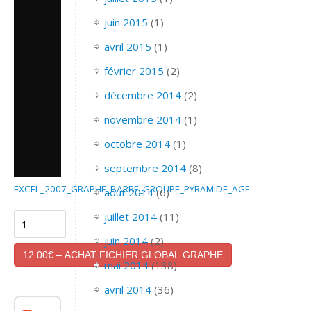
juin 2015
(1)
avril 2015
(1)
février 2015
(2)
décembre 2014
(2)
novembre 2014
(1)
octobre 2014
(1)
septembre 2014
(8)
EXCEL_2007_GRAPHE_BARRE_GROUPE_PYRAMIDE_AGE
août 2014
(6)
juillet 2014
(11)
juin 2014
(2)
12.00€ – ACHAT FICHIER GLOBAL GRAPHE
mai 2014
(138)
avril 2014
(36)