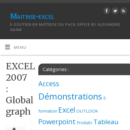
Maitrise-excel
E-SOUTIEN EN MAÎTRISE DU PACK OFFICE BY ALEXANDRE
ADAM
MENU
EXCEL
Catégories :
2007
Access
:
Démonstrations
Global
E-
Excel
graph
OUTLOOK
formation
Powerpoint
Tableau
Produits