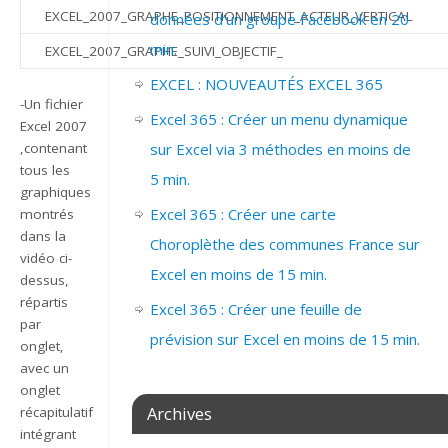
EXCEL_2007_GRAPHE_POSITIONNEMENT_ACTEUR_VERTICAL
données d’un groupe Facebook en 20
min.
EXCEL_2007_GRAPHE_SUIVI_OBJECTIF_
EXCEL : NOUVEAUTÉS EXCEL 365
-Un fichier
Excel 365 : Créer un menu dynamique
Excel 2007
sur Excel via 3 méthodes en moins de
,contenant
tous les
5 min.
graphiques
Excel 365 : Créer une carte
montrés
dans la
Choroplèthe des communes France sur
vidéo ci-
Excel en moins de 15 min.
dessus,
répartis
Excel 365 : Créer une feuille de
par
prévision sur Excel en moins de 15 min.
onglet,
avec un
onglet
Archives
récapitulatif
intégrant