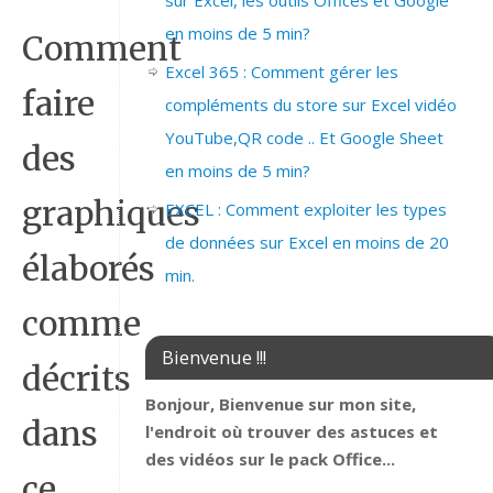
sur Excel, les outils Offices et Google
en moins de 5 min?
Comment
Excel 365 : Comment gérer les
faire
compléments du store sur Excel vidéo
YouTube,QR code .. Et Google Sheet
des
en moins de 5 min?
graphiques
EXCEL : Comment exploiter les types
de données sur Excel en moins de 20
élaborés
min.
comme
Bienvenue !!!
décrits
Bonjour, Bienvenue sur mon site,
dans
l'endroit où trouver des astuces et
des vidéos sur le pack Office...
ce