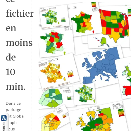
fichier
en
moins
de
10
min.
Dans ce
package
,dit Global
graph,
vous