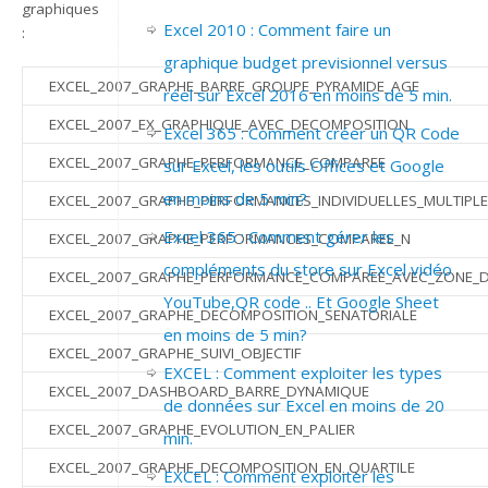
graphiques
Excel 2010 : Comment faire un
:
graphique budget previsionnel versus
EXCEL_2007_GRAPHE_BARRE_GROUPE_PYRAMIDE_AGE
réel sur Excel 2016 en moins de 5 min.
EXCEL_2007_EX_GRAPHIQUE_AVEC_DECOMPOSITION
Excel 365 : Comment créer un QR Code
EXCEL_2007_GRAPHE_PERFORMANCE_COMPAREE
sur Excel, les outils Offices et Google
en moins de 5 min?
EXCEL_2007_GRAPHE_PERFORMANCES_INDIVIDUELLES_MULTIPL
Excel 365 : Comment gérer les
EXCEL_2007_GRAPHE_PERFORMANCES_COMPAREE_N
compléments du store sur Excel vidéo
EXCEL_2007_GRAPHE_PERFORMANCE_COMPAREE_AVEC_ZONE_D
YouTube,QR code .. Et Google Sheet
EXCEL_2007_GRAPHE_DECOMPOSITION_SENATORIALE
en moins de 5 min?
EXCEL_2007_GRAPHE_SUIVI_OBJECTIF
EXCEL : Comment exploiter les types
EXCEL_2007_DASHBOARD_BARRE_DYNAMIQUE
de données sur Excel en moins de 20
EXCEL_2007_GRAPHE_EVOLUTION_EN_PALIER
min.
EXCEL_2007_GRAPHE_DECOMPOSITION_EN_QUARTILE
EXCEL : Comment exploiter les