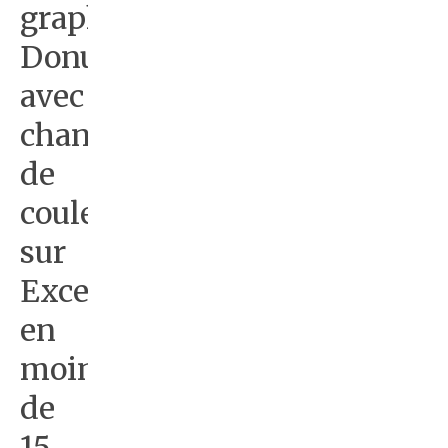
graphique
Donut
avec
changement
de
couleur
sur
Excel
en
moins
de
15