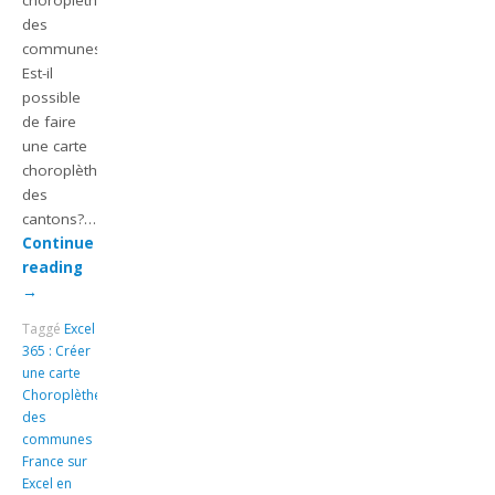
des
communes?
Est-il
possible
de faire
une carte
choroplèthe
des
cantons?…
Continue
reading
→
Taggé
Excel
365 : Créer
une carte
Choroplèthe
des
communes
France sur
Excel en