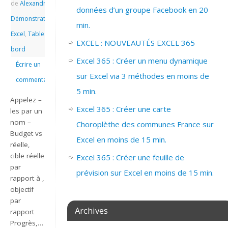
de
Alexandre
|
|
données d’un groupe Facebook en 20
Démonstrations
,
min.
Excel
,
Tableau de
EXCEL : NOUVEAUTÉS EXCEL 365
bord
Excel 365 : Créer un menu dynamique
Écrire un
sur Excel via 3 méthodes en moins de
commentaire
5 min.
Appelez –
Excel 365 : Créer une carte
les par un
nom –
Choroplèthe des communes France sur
Budget vs
Excel en moins de 15 min.
réelle,
cible réelle
Excel 365 : Créer une feuille de
par
prévision sur Excel en moins de 15 min.
rapport à ,
objectif
par
Archives
rapport
Progrès,…