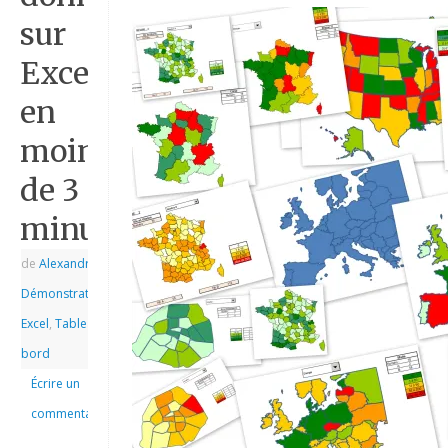
sur
Excel
en
moins
de 3
minutes?
de
Alexandre
|
|
Démonstrations
,
Excel
,
Tableau de
bord
Écrire un
commentaire