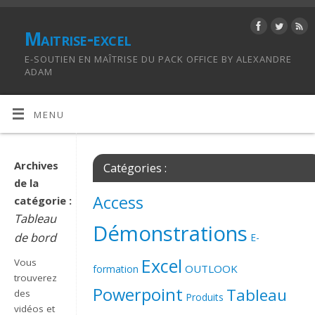
Maitrise-excel
E-SOUTIEN EN MAÎTRISE DU PACK OFFICE BY ALEXANDRE
ADAM
MENU
Archives
Catégories :
de la
Access
catégorie :
Tableau
Démonstrations
de bord
E-
Excel
Vous
OUTLOOK
formation
trouverez
Powerpoint
Tableau
des
Produits
vidéos et