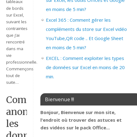
sur Excel, les outils Offices et Google
tableaux
de bords
en moins de 5 min?
sur Excel,
Excel 365 : Comment gérer les
suivant les
contraintes
compléments du store sur Excel vidéo
que j’ai
YouTube,QR code .. Et Google Sheet
rencontré
en moins de 5 min?
dans ma
vie
EXCEL : Comment exploiter les types
professionnelle.
de données sur Excel en moins de 20
Commençons
tout de
min.
suite…
Comment
Bienvenue !!!
anonymiser
Bonjour, Bienvenue sur mon site,
l'endroit où trouver des astuces et
les
des vidéos sur le pack Office...
données