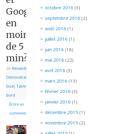
octobre 2016
(3)
Google
septembre 2016
(2)
en
août 2016
(1)
moins
juillet 2016
(1)
de 5
juin 2016
(18)
min?
mai 2016
(22)
de
Alexandre
|
|
avril 2016
(3)
Démonstrations
,
mars 2016
(13)
Excel
,
Tableau de
février 2016
(3)
bord
janvier 2016
(1)
Écrire un
décembre 2015
(1)
commentaire
novembre 2015
(2)
juillet 2015
(1)