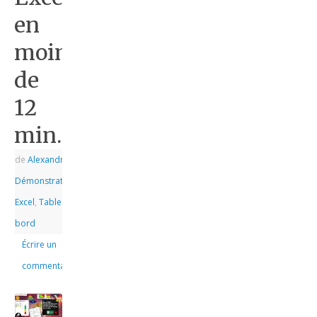
en
moins
de
12
min.
de
Alexandre
|
|
Démonstrations
,
Excel
,
Tableau de
bord
Écrire un
commentaire