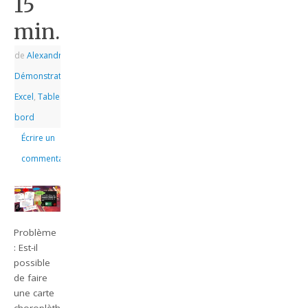
15
min.
de
Alexandre
|
|
Démonstrations
,
Excel
,
Tableau de
bord
Écrire un
commentaire
Problème
: Est-il
possible
de faire
une carte
choroplèthe