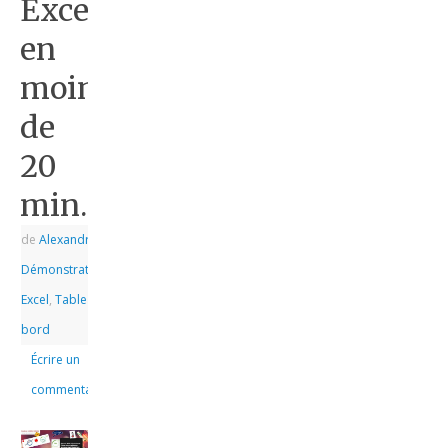
Excel
en
moins
de
20
min.
de
Alexandre
|
|
Démonstrations
,
Excel
,
Tableau de
bord
Écrire un
commentaire