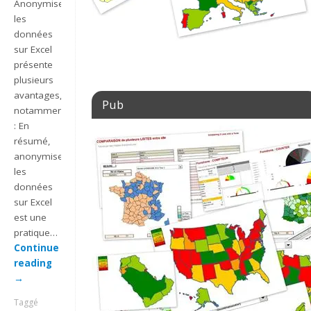
Anonymiser
les
données
sur Excel
présente
plusieurs
avantages,
Pub
notamment
: En
résumé,
anonymiser
les
données
sur Excel
est une
pratique…
Continue
reading
→
Taggé