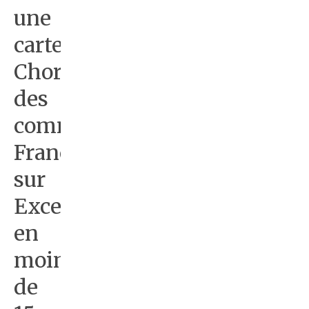
une
carte
Choroplèthe
des
communes
France
sur
Excel
en
moins
de