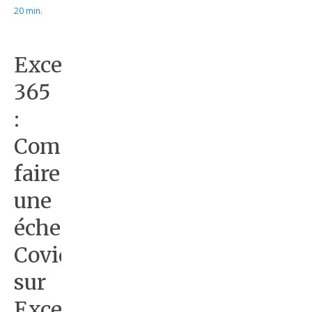
20 min.
Excel
365
:
Comment
faire
une
échelle
Covid19
sur
Excel