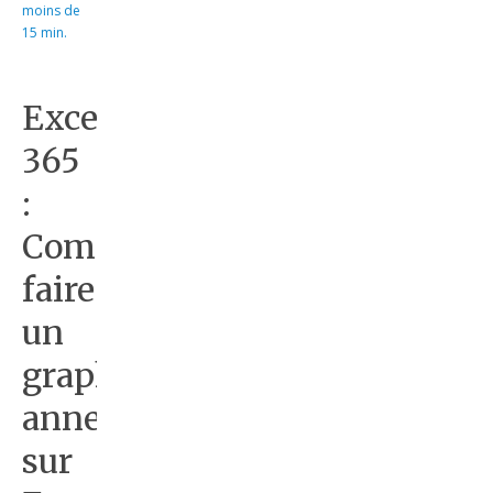
moins de
15 min.
Excel
365
:
Comment
faire
un
graphique
anneau
sur