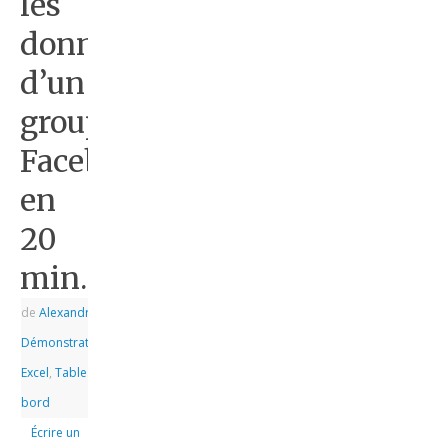
les
données
d’un
groupe
Facebook
en
20
min.
de
Alexandre
|
|
Démonstrations
,
Excel
,
Tableau de
bord
Écrire un