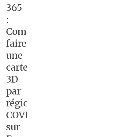
365
:
Comment
faire
une
carte
3D
par
région
COVID19
sur