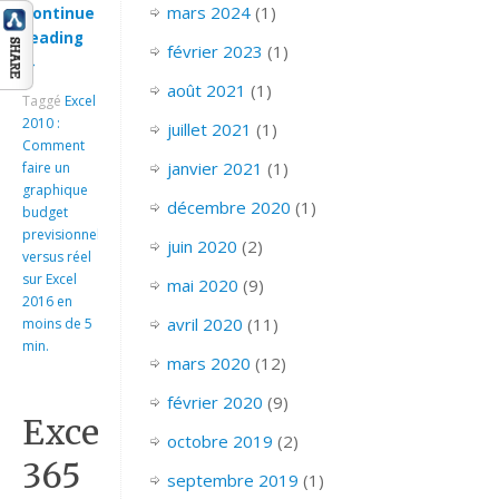
mars 2024
(1)
Continue
reading
février 2023
(1)
→
août 2021
(1)
Taggé
Excel
2010 :
juillet 2021
(1)
Comment
janvier 2021
(1)
faire un
graphique
décembre 2020
(1)
budget
previsionnel
juin 2020
(2)
versus réel
sur Excel
mai 2020
(9)
2016 en
avril 2020
(11)
moins de 5
min.
mars 2020
(12)
février 2020
(9)
Excel
octobre 2019
(2)
365
septembre 2019
(1)