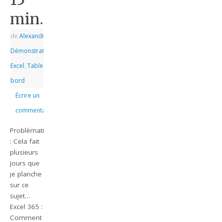
min.
de
Alexandre
|
|
Démonstrations
,
Excel
,
Tableau de
bord
Écrire un
commentaire
Problèmatique
: Cela fait
plusieurs
jours que
je planche
sur ce
sujet…
Excel 365 :
Comment