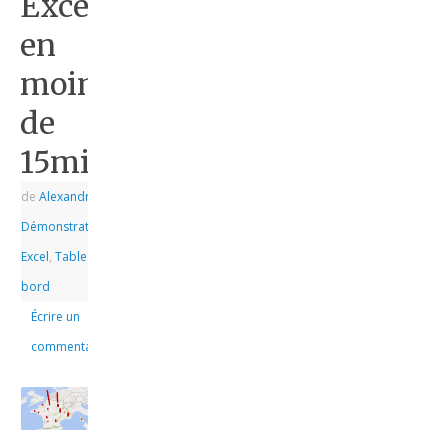
Excel
en
moins
de
15min.
de
Alexandre
|
|
Démonstrations
,
Excel
,
Tableau de
bord
Écrire un
commentaire