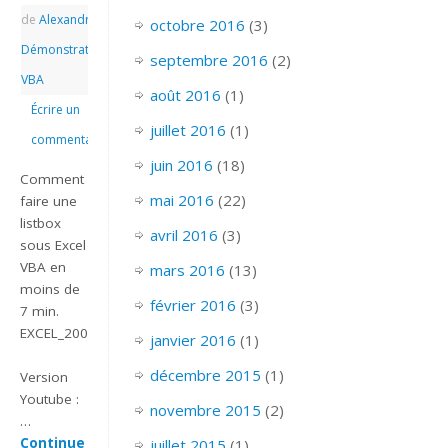
de
Alexandre
|
|
octobre 2016
(3)
Démonstrations
,
septembre 2016
(2)
VBA
août 2016
(1)
Écrire un
juillet 2016
(1)
commentaire
juin 2016
(18)
Comment
mai 2016
(22)
faire une
listbox
avril 2016
(3)
sous Excel
VBA en
mars 2016
(13)
moins de
février 2016
(3)
7 min.
EXCEL_2007_VBA_LISTBOX_LISTE_NOM
janvier 2016
(1)
décembre 2015
(1)
Version
Youtube :
novembre 2015
(2)
…
Continue
juillet 2015
(1)