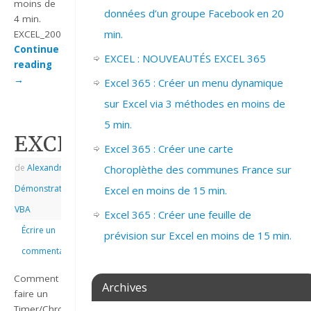
moins de
données d’un groupe Facebook en 20
4 min.
min.
EXCEL_2007_DUREE_PROJET…
Continue
EXCEL : NOUVEAUTÉS EXCEL 365
reading
→
Excel 365 : Créer un menu dynamique
sur Excel via 3 méthodes en moins de
5 min.
EXCEL_2007_EX_TIMER
Excel 365 : Créer une carte
de
Alexandre
|
|
Choroplèthe des communes France sur
Démonstrations
,
Excel en moins de 15 min.
VBA
Excel 365 : Créer une feuille de
Écrire un
prévision sur Excel en moins de 15 min.
commentaire
Comment
Archives
faire un
Timer/Chrono