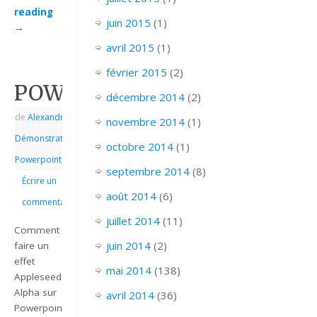
reading
juin 2015
(1)
→
avril 2015
(1)
février 2015
(2)
POWERPOINT_2007_EX_EFF
décembre 2014
(2)
de
Alexandre
|
|
novembre 2014
(1)
Démonstrations
,
octobre 2014
(1)
Powerpoint
septembre 2014
(8)
Écrire un
août 2014
(6)
commentaire
juillet 2014
(11)
Comment
juin 2014
(2)
faire un
effet
mai 2014
(138)
Appleseed
Alpha sur
avril 2014
(36)
Powerpoint