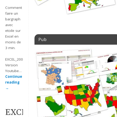
Comment
faire un
bargraph
avec
etoile sur
Excel en
Pub
moins de
3 min.
EXCEL_2007_BARGRAPH_ETOILE_V3
Version
Youtube…
Continue
reading
→
EXCEL_2007_EX_BARGRAPH