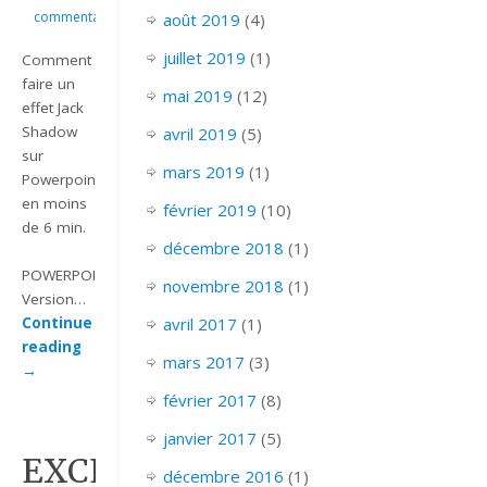
commentaire
août 2019
(4)
juillet 2019
(1)
Comment
faire un
mai 2019
(12)
effet Jack
Shadow
avril 2019
(5)
sur
mars 2019
(1)
Powerpoint
en moins
février 2019
(10)
de 6 min.
décembre 2018
(1)
POWERPOINT_2007_EX_JACK_SHADOW
novembre 2018
(1)
Version…
avril 2017
(1)
Continue
reading
mars 2017
(3)
→
février 2017
(8)
janvier 2017
(5)
EXCEL_2007_VBA_LISTBOX_
décembre 2016
(1)