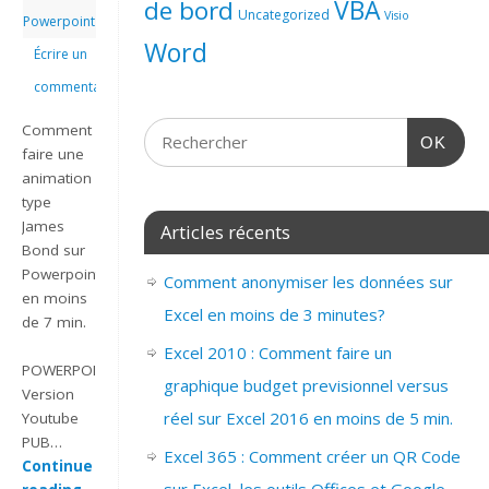
de bord
VBA
Uncategorized
Visio
Powerpoint
Word
Écrire un
commentaire
Comment
OK
faire une
animation
type
James
Articles récents
Bond sur
Powerpoint
Comment anonymiser les données sur
en moins
Excel en moins de 3 minutes?
de 7 min.
Excel 2010 : Comment faire un
POWERPOINT_2007_EFFET_JAMES_BOND
graphique budget previsionnel versus
Version
réel sur Excel 2016 en moins de 5 min.
Youtube
PUB…
Excel 365 : Comment créer un QR Code
Continue