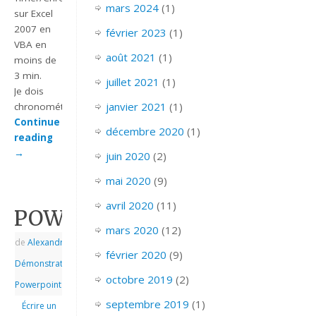
mars 2024
(1)
sur Excel
2007 en
février 2023
(1)
VBA en
août 2021
(1)
moins de
3 min.
juillet 2021
(1)
Je dois
janvier 2021
(1)
chronométrer…
Continue
décembre 2020
(1)
reading
→
juin 2020
(2)
mai 2020
(9)
avril 2020
(11)
POWERPOINT_2007_EX_JA
mars 2020
(12)
de
Alexandre
|
|
février 2020
(9)
Démonstrations
,
octobre 2019
(2)
Powerpoint
septembre 2019
(1)
Écrire un