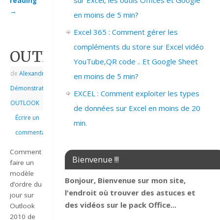
sur Excel, les outils Offices et Google
reading
→
en moins de 5 min?
Excel 365 : Comment gérer les
compléments du store sur Excel vidéo
OUTLOOK_2010_MODELE_RE
YouTube,QR code .. Et Google Sheet
de
Alexandre
|
|
en moins de 5 min?
Démonstrations
,
EXCEL : Comment exploiter les types
OUTLOOK
de données sur Excel en moins de 20
Écrire un
min.
commentaire
Comment
Bienvenue !!!
faire un
modèle
Bonjour, Bienvenue sur mon site,
d’ordre du
l'endroit où trouver des astuces et
jour sur
des vidéos sur le pack Office...
Outlook
2010 de