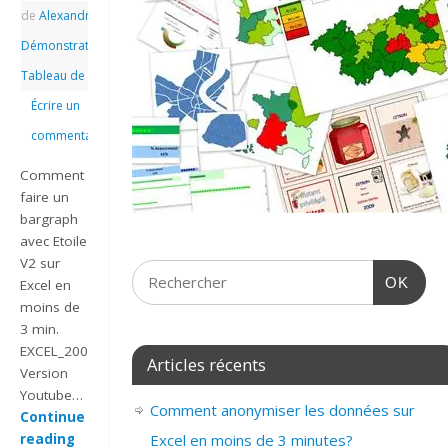
de
Alexandre
|
|
Démonstrations
,
Tableau de bord
Écrire un
commentaire
Comment
faire un
bargraph
avec Etoile
V2 sur
OK
Excel en
moins de
3 min.
EXCEL_2007_EX_BARGRAPH_ETOILE
Articles récents
Version
Youtube…
Comment anonymiser les données sur
Continue
Excel en moins de 3 minutes?
reading