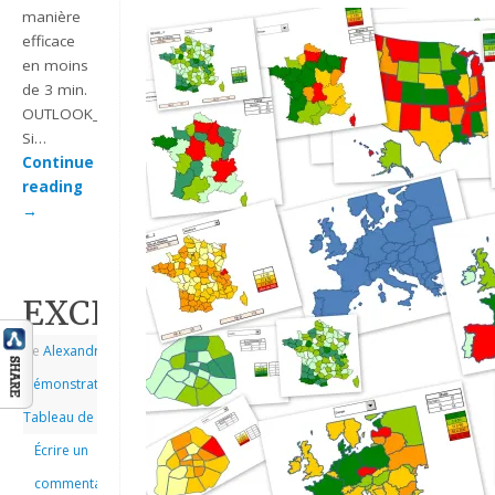
manière
efficace
en moins
de 3 min.
OUTLOOK_2010_MODELE_REUNION_EFFICACE
Si…
Continue
reading
→
EXCEL_2007_BARGRAPH_ET
de
Alexandre
|
|
Démonstrations
,
Tableau de bord
Écrire un
commentaire