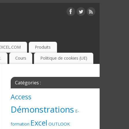
EXCEL.COM
Produits
.
Cours
Politique de cookies (UE)
Catégories :
Access
Démonstrations
E-
Excel
OUTLOOK
formation