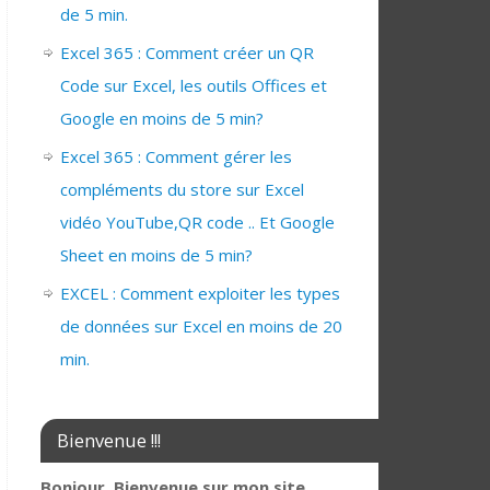
de 5 min.
Excel 365 : Comment créer un QR
Code sur Excel, les outils Offices et
Google en moins de 5 min?
Excel 365 : Comment gérer les
compléments du store sur Excel
vidéo YouTube,QR code .. Et Google
Sheet en moins de 5 min?
EXCEL : Comment exploiter les types
de données sur Excel en moins de 20
min.
Bienvenue !!!
Bonjour, Bienvenue sur mon site,