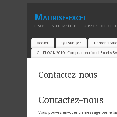
Maitrise-excel
E-SOUTIEN EN MAÎTRISE DU PACK OFFICE 
Accueil
Qui suis-je?
Démonstrati
OUTLOOK 2010 : Compilation d’outil Excel VBA
Contactez-nous
Contactez-nous
Vous pouvez envoyer un message par le biai