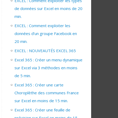
EXCEL : Comment exploiter les types
de données sur Excel en moins de 20
min.
EXCEL : Comment exploiter les
données d’un groupe Facebook en
20 min.
EXCEL : NOUVEAUTÉS EXCEL 365
Excel 365 : Créer un menu dynamique
sur Excel via 3 méthodes en moins
de 5 min.
Excel 365 : Créer une carte
Choroplèthe des communes France
sur Excel en moins de 15 min.
Excel 365 : Créer une feuille de
prévision sur Excel en moins de 15