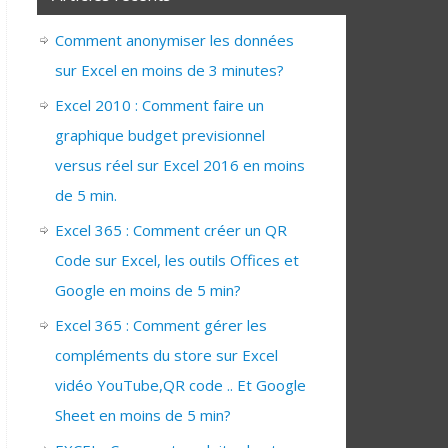
Comment anonymiser les données
sur Excel en moins de 3 minutes?
Excel 2010 : Comment faire un
graphique budget previsionnel
versus réel sur Excel 2016 en moins
de 5 min.
Excel 365 : Comment créer un QR
Code sur Excel, les outils Offices et
Google en moins de 5 min?
Excel 365 : Comment gérer les
compléments du store sur Excel
vidéo YouTube,QR code .. Et Google
Sheet en moins de 5 min?