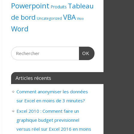
Powerpoint
Tableau
Produits
de bord
VBA
Uncategorized
Visio
Word
OK
Articles récents
Comment anonymiser les données
sur Excel en moins de 3 minutes?
Excel 2010 : Comment faire un
graphique budget previsionnel
versus réel sur Excel 2016 en moins