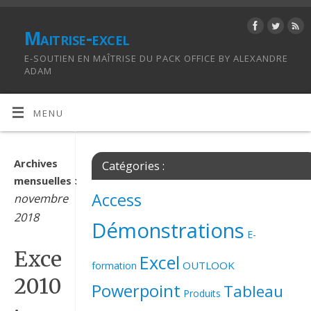
Maitrise-excel
E-SOUTIEN EN MAÎTRISE DU PACK OFFICE BY ALEXANDRE
ADAM
MENU
Archives
Catégories :
mensuelles :
Access
novembre
2018
Démonstrations
E-
Excel
Excel
OUTLOOK
formation
2010
Powerpoint
Tableau
Produits