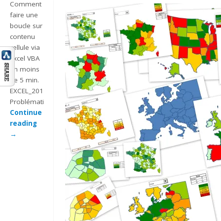
Comment
faire une
boucle sur
contenu
cellule via
Excel VBA
en moins
de 5 min.
EXCEL_2010_MACRO_BOUCLE_VBA_CONTENU_CELLULE
Problématique…
Continue
reading
→