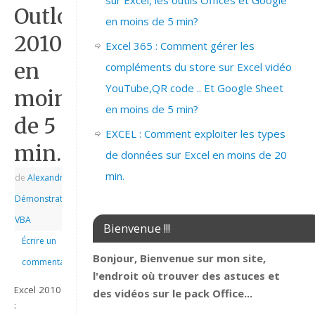
sur Excel, les outils Offices et Google
Outlook
en moins de 5 min?
2010
Excel 365 : Comment gérer les
en
compléments du store sur Excel vidéo
YouTube,QR code .. Et Google Sheet
moins
en moins de 5 min?
de 5
EXCEL : Comment exploiter les types
min.
de données sur Excel en moins de 20
min.
de
Alexandre
|
|
Démonstrations
,
VBA
Bienvenue !!!
Écrire un
Bonjour, Bienvenue sur mon site,
commentaire
l'endroit où trouver des astuces et
Excel 2010
des vidéos sur le pack Office...
: