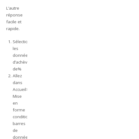
L’autre
réponse
facile et
rapide.
Sélectionnez
les
données
d’achèvement
de%
Allez
dans
Accueil>
Mise
en
forme
conditionnelle>
barres
de
données