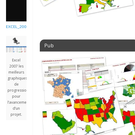
EXCEL_2007_LES_MEILLEURS_GRAPHIQUES_DE_PROGRESSION
Pub
Excel
2007 les
meilleurs
graphiques
de
progression
pour
l’avancement
d’un
projet.