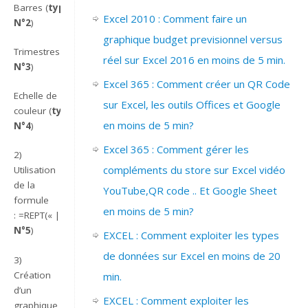
Barres (
type
Excel 2010 : Comment faire un
N°2
)
graphique budget previsionnel versus
Trimestres (
type
réel sur Excel 2016 en moins de 5 min.
N°3
)
Excel 365 : Comment créer un QR Code
Echelle de
sur Excel, les outils Offices et Google
couleur (
type
en moins de 5 min?
N°4
)
Excel 365 : Comment gérer les
2)
compléments du store sur Excel vidéo
Utilisation
de la
YouTube,QR code .. Et Google Sheet
formule
en moins de 5 min?
: =REPT(« | »;C5*50) (
type
N°5
)
EXCEL : Comment exploiter les types
de données sur Excel en moins de 20
3)
Création
min.
d’un
EXCEL : Comment exploiter les
graphique