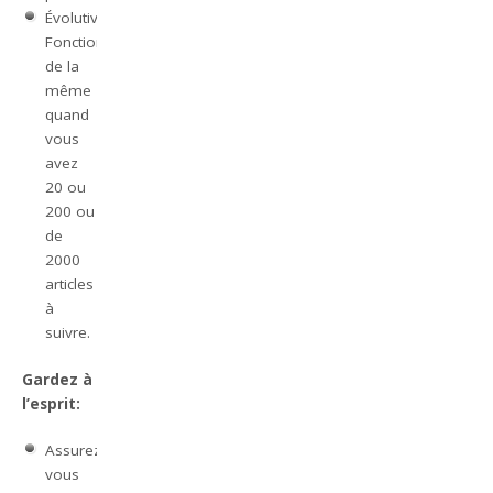
Évolutive.
Fonctionne
de la
même
quand
vous
avez
20 ou
200 ou
de
2000
articles
à
suivre.
Gardez à
l’esprit:
Assurez-
vous