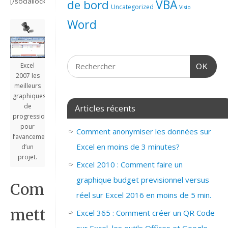
[/sociallocker]
de bord
VBA
Uncategorized
Visio
Word
Excel
OK
2007 les
meilleurs
graphiques
de
Articles récents
progression
pour
Comment anonymiser les données sur
l’avancement
Excel en moins de 3 minutes?
d’un
projet.
Excel 2010 : Comment faire un
graphique budget previsionnel versus
Comment
réel sur Excel 2016 en moins de 5 min.
mettre
Excel 365 : Comment créer un QR Code