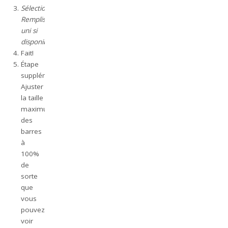
Sélectionnez
Remplissage
uni si
disponible.
Fait!
Étape
supplémentaire:
Ajuster
la taille
maximum
des
barres
à
100%
de
sorte
que
vous
pouvez
voir