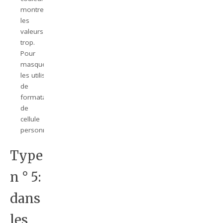
montrent
les
valeurs
trop.
Pour
masquer
les utilisent;code
de
formatage
de
cellule
personnalisé.
Type
n ° 5:
dans
les