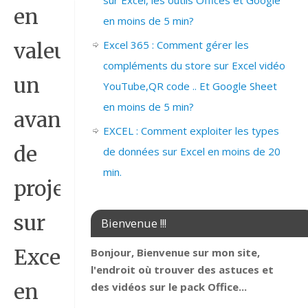
sur Excel, les outils Offices et Google
en
en moins de 5 min?
Excel 365 : Comment gérer les
valeur
compléments du store sur Excel vidéo
un
YouTube,QR code .. Et Google Sheet
en moins de 5 min?
avancement
EXCEL : Comment exploiter les types
de
de données sur Excel en moins de 20
min.
projet
sur
Bienvenue !!!
Excel
Bonjour, Bienvenue sur mon site,
l'endroit où trouver des astuces et
en
des vidéos sur le pack Office...