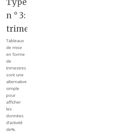
Type
n ° 3:
trimestres
Tableaux
de mise
en forme
de
trimestres
sont une
alternative
simple
pour
afficher
les
données
d’activité
de%.