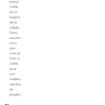
prend
100%
de la
largeur
de la
cellule.
Donc,
assurez-
vous
que
vous le
fixez à
100%
pour
une
meilleure
représentation
de
progrès.