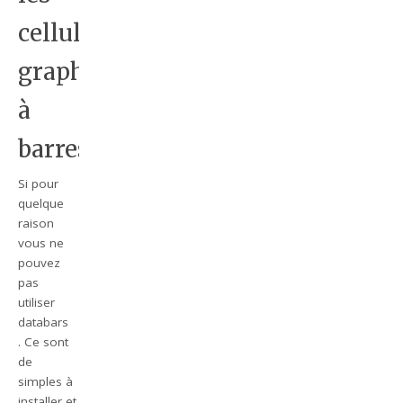
cellules
graphiques
à
barres.
Si pour
quelque
raison
vous ne
pouvez
pas
utiliser
databars
. Ce sont
de
simples à
installer et