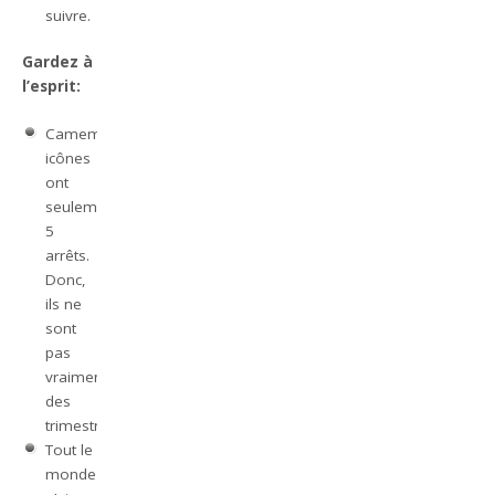
suivre.
Gardez à
l’esprit:
Camembert
icônes
ont
seulement
5
arrêts.
Donc,
ils ne
sont
pas
vraiment
des
trimestres.
Tout le
monde