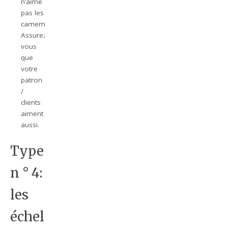
n’aime
pas les
camemberts.
Assurez-
vous
que
votre
patron
/
clients
aiment
aussi.
Type
n ° 4:
les
échelles