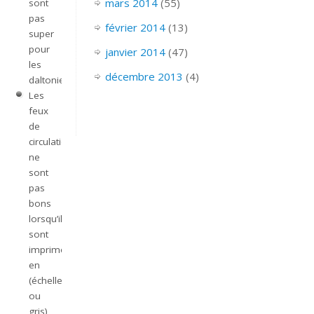
mars 2014
(55)
sont
pas
février 2014
(13)
super
pour
janvier 2014
(47)
les
décembre 2013
(4)
daltoniens.
Les
feux
de
circulation
ne
sont
pas
bons
lorsqu’ils
sont
imprimés
en
(échelle
ou
gris)