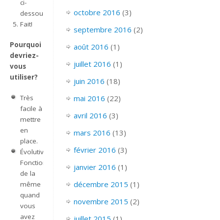
ci-
octobre 2016
(3)
dessous:
Fait!
septembre 2016
(2)
Pourquoi
août 2016
(1)
devriez-
juillet 2016
(1)
vous
utiliser?
juin 2016
(18)
mai 2016
(22)
Très
facile à
avril 2016
(3)
mettre
en
mars 2016
(13)
place.
février 2016
(3)
Évolutive.
Fonctionne
janvier 2016
(1)
de la
décembre 2015
(1)
même
quand
novembre 2015
(2)
vous
avez
juillet 2015
(1)