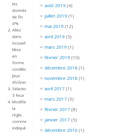
les
août 2019
(4)
données
juillet 2019
(1)
de fin
d’%
mai 2019
(12)
Allez
avril 2019
(5)
dans
Accueil>
mars 2019
(1)
Mise
en
février 2019
(10)
forme
décembre 2018
(1)
conditionnelle>
Jeux
novembre 2018
(1)
d’icônes
avril 2017
(1)
Sélectionnez
3 feux
mars 2017
(3)
Modifier
la
février 2017
(8)
règle,
janvier 2017
(5)
comme
indiqué
décembre 2016
(1)