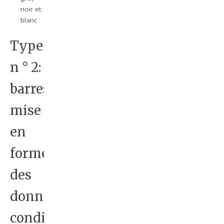
noir et
blanc
Type
n ° 2:
barres
mise
en
forme
des
données
conditionnelles.