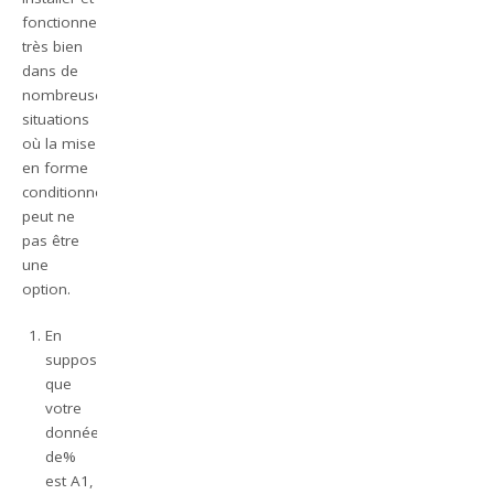
fonctionne
très bien
dans de
nombreuses
situations
où la mise
en forme
conditionnelle
peut ne
pas être
une
option.
En
supposant
que
votre
données
de%
est A1,