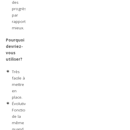
des
progrès
par
rapport
mieux.
Pourquoi
devriez-
vous
utiliser?
Très
facile à
mettre
en
place.
Évolutive.
Fonctionne
de la
même
quand