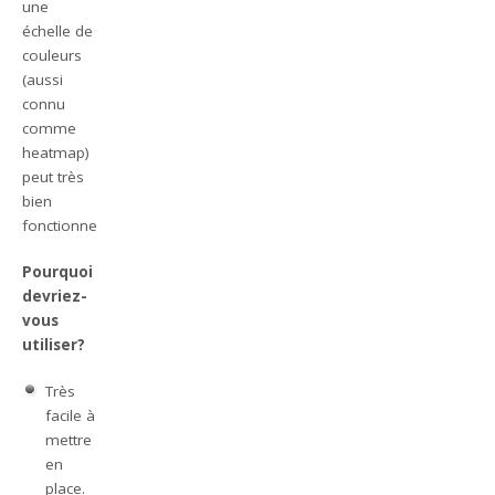
une
échelle de
couleurs
(aussi
connu
comme
heatmap)
peut très
bien
fonctionner.
Pourquoi
devriez-
vous
utiliser?
Très
facile à
mettre
en
place.