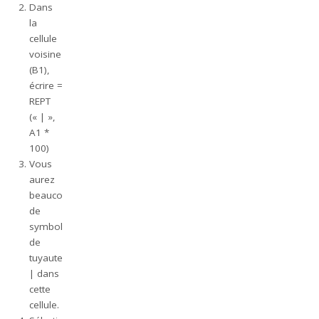
Dans
la
cellule
voisine
(B1),
écrire =
REPT
(« | »,
A1 *
100)
Vous
aurez
beaucoup
de
symboles
de
tuyauterie
| dans
cette
cellule.