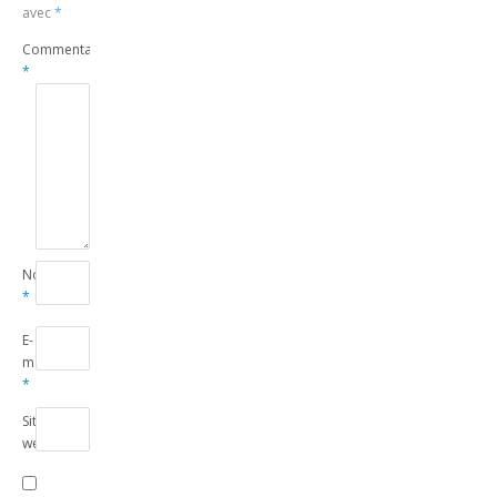
avec
*
Commentaire
*
Nom
*
E-
mail
*
Site
web