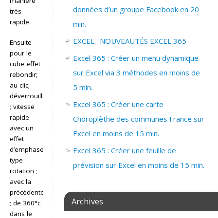
manière
données d’un groupe Facebook en 20
très
rapide.
min.
EXCEL : NOUVEAUTÉS EXCEL 365
Ensuite
pour le
Excel 365 : Créer un menu dynamique
cube effet
sur Excel via 3 méthodes en moins de
rebondir;
au clic;
5 min.
déverrouillé
Excel 365 : Créer une carte
; vitesse
rapide
Choroplèthe des communes France sur
avec un
Excel en moins de 15 min.
effet
d’emphase
Excel 365 : Créer une feuille de
type
prévision sur Excel en moins de 15 min.
rotation ;
avec la
précédente
Archives
; de 360°c
dans le