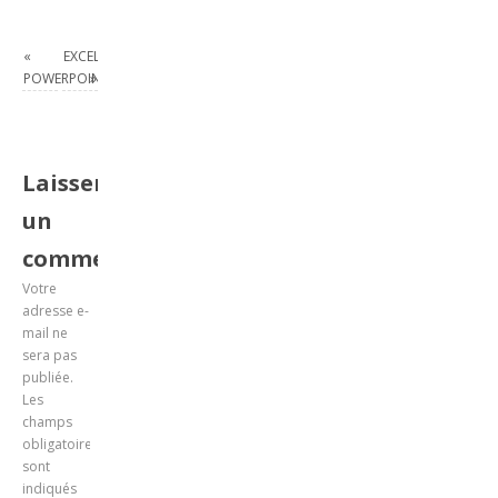
«
EXCEL_2013_EX_LE_BOEUF
POWERPOINT_2007_EFFET_BATIR
»
Laisser
un
commentaire
Votre
adresse e-
mail ne
sera pas
publiée.
Les
champs
obligatoires
sont
indiqués