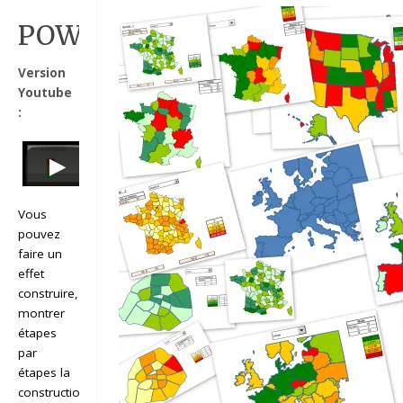
POWERPOINT_2007_EFFET_
Version
Youtube
:
Vous
pouvez
faire un
effet
construire, pour
montrer
étapes
par
étapes la
construction