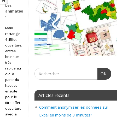
content/uploads/2016/05/POWERPOINT_2007_EFFET_CONSTRUIRE.mp4?
Les
_=2
animations
:
Main
rectangle
4 :Effet
ouverture;
entrée
brusque
très
rapide au
clic à
OK
partir du
haut et
ensuite
Articles récents
pour le
titre effet
Comment anonymiser les données sur
ouverture
avec la
Excel en moins de 3 minutes?