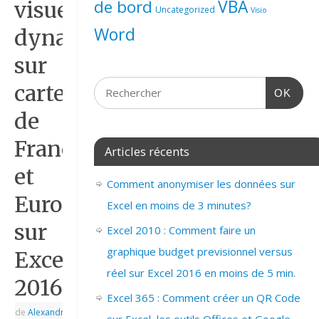
de bord
VBA
visuel
Uncategorized
Visio
Word
dynamique
sur
carte
OK
de
France
Articles récents
et
Comment anonymiser les données sur
Europe
Excel en moins de 3 minutes?
sur
Excel 2010 : Comment faire un
graphique budget previsionnel versus
Excel
réel sur Excel 2016 en moins de 5 min.
2016.
Excel 365 : Comment créer un QR Code
de
Alexandre
|