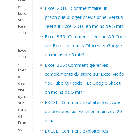
France
et
Excel 2010 : Comment faire un
Europe
graphique budget previsionnel versus
sur
réel sur Excel 2016 en moins de 5 min.
Excel
2016.
Excel 365 : Comment créer un QR Code
sur Excel, les outils Offices et Google
Excel
en moins de 5 min?
2016
:
Excel 365 : Comment gérer les
Exemple
compléments du store sur Excel vidéo
de
YouTube,QR code .. Et Google Sheet
dashboard
visuel
en moins de 5 min?
dynamique
EXCEL : Comment exploiter les types
sur
carte
de données sur Excel en moins de 20
de
min.
France
et
EXCEL : Comment exploiter les