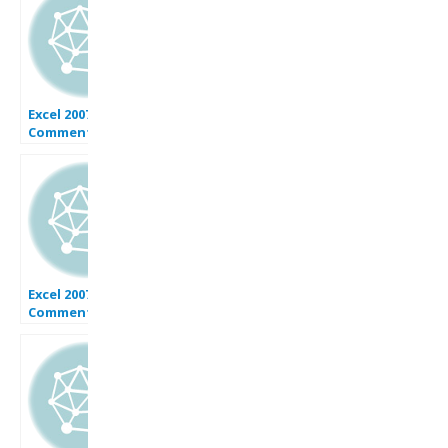
Excel en moins de
5 min.
Excel 2007 :
Comment faire
un graphique
dynamique sur
Excel avec
sélection de n
mois en moins de
5 min.
Excel 2007 :
Comment faire
un menu
dynamique sur
Excel en moins de
5 min.