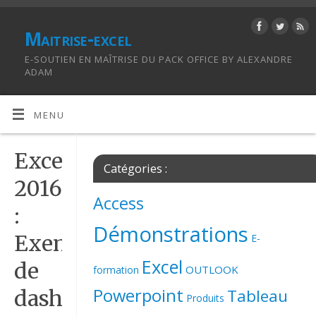
Maitrise-excel
E-SOUTIEN EN MAÎTRISE DU PACK OFFICE BY ALEXANDRE
ADAM
MENU
Excel
Catégories :
2016
Access
:
Démonstrations
Exemple
E-
Excel
de
OUTLOOK
formation
Powerpoint
Tableau
dashboard
Produits