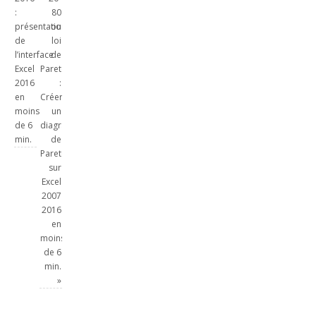
:
80
présentation
ou
de
loi
l’interface
de
Excel
Pareto
2016
:
en
Créer
moins
un
de 6
diagramme
min.
de
Pareto
sur
Excel
2007
2016
en
moins
de 6
min.
»