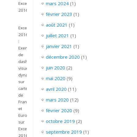
mars 2024
(1)
Excel
2016.
février 2023
(1)
août 2021
(1)
Excel
2016
juillet 2021
(1)
:
janvier 2021
(1)
Exemple
de
décembre 2020
(1)
dashboard
juin 2020
(2)
visuel
dynamique
mai 2020
(9)
sur
carte
avril 2020
(11)
de
mars 2020
(12)
France
et
février 2020
(9)
Europe
octobre 2019
(2)
sur
Excel
septembre 2019
(1)
2016.