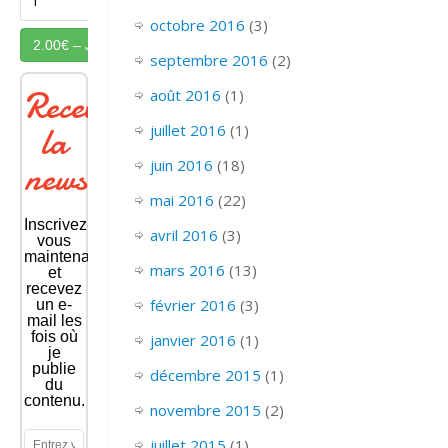
octobre 2016
(3)
2.00€ – Je passe à l'action plus rapidement en achetant le fichier 
septembre 2016
(2)
Recevoir
août 2016
(1)
la
juillet 2016
(1)
newsletter
juin 2016
(18)
mai 2016
(22)
Inscrivez-
avril 2016
(3)
vous
maintenant
mars 2016
(13)
et
recevez
février 2016
(3)
un e-
mail les
fois où
janvier 2016
(1)
je
publie
décembre 2015
(1)
du
contenu.
novembre 2015
(2)
juillet 2015
(1)