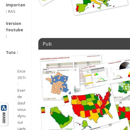
important
:
RAS
Version
Youtube
:
Pub
Tuto :
Excel
2016
:
Exemple
de
dashboard
visuel
dynamique
sur
carte