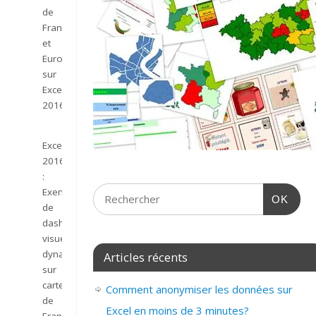
de
France
et
Europe
sur
Excel
2016.
Excel
2016
:
Exemple
OK
de
dashboard
visuel
dynamique
Articles récents
sur
carte
Comment anonymiser les données sur
de
Excel en moins de 3 minutes?