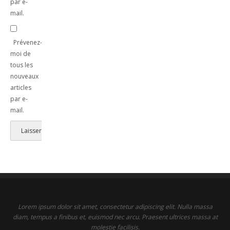
par e-
mail.
Prévenez-
moi de
tous les
nouveaux
articles
par e-
mail.
Lorem ipsum dolor sit amet, consectetur adipiscing elit. Nulla massa
diam, tempus a finibus et, euismod nec arcu. Praesent ultrices massa at
molestie facilisis.