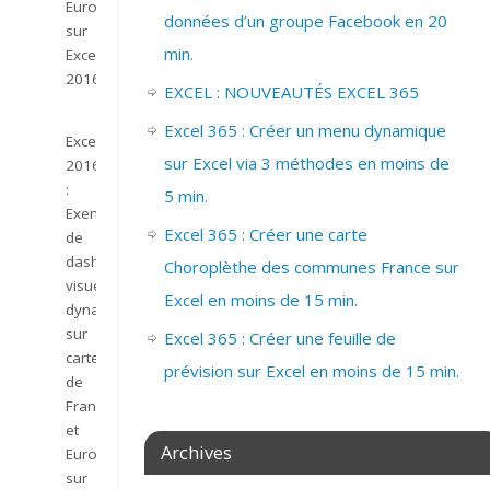
Europe
données d’un groupe Facebook en 20
sur
min.
Excel
2016.
EXCEL : NOUVEAUTÉS EXCEL 365
Excel 365 : Créer un menu dynamique
Excel
sur Excel via 3 méthodes en moins de
2016
:
5 min.
Exemple
Excel 365 : Créer une carte
de
dashboard
Choroplèthe des communes France sur
visuel
Excel en moins de 15 min.
dynamique
sur
Excel 365 : Créer une feuille de
carte
prévision sur Excel en moins de 15 min.
de
France
et
Archives
Europe
sur