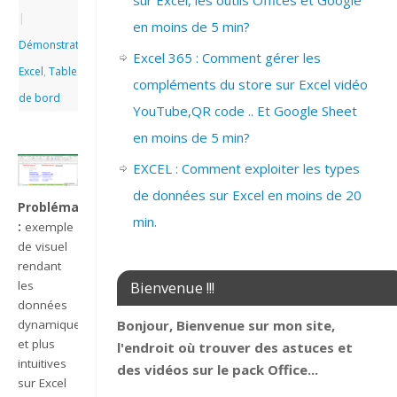
sur Excel, les outils Offices et Google
|
en moins de 5 min?
Démonstrations
,
Excel 365 : Comment gérer les
Excel
,
Tableau
compléments du store sur Excel vidéo
de bord
YouTube,QR code .. Et Google Sheet
en moins de 5 min?
EXCEL : Comment exploiter les types
de données sur Excel en moins de 20
Problématique
min.
:
exemple
de visuel
rendant
Bienvenue !!!
les
données
Bonjour, Bienvenue sur mon site,
dynamiques
et plus
l'endroit où trouver des astuces et
intuitives
des vidéos sur le pack Office...
sur Excel