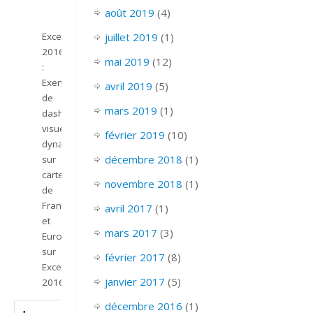
août 2019
(4)
juillet 2019
(1)
Excel
2016
mai 2019
(12)
:
Exemple
avril 2019
(5)
de
mars 2019
(1)
dashboard
visuel
février 2019
(10)
dynamique
décembre 2018
(1)
sur
carte
novembre 2018
(1)
de
France
avril 2017
(1)
et
mars 2017
(3)
Europe
sur
février 2017
(8)
Excel
janvier 2017
(5)
2016.
décembre 2016
(1)