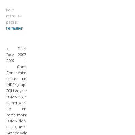
données sur Excel
Pour
marque-
pages :
Permalien
.
«
Excel
Excel
2007
2007
:
:
Comment
Comment
faire
utiliser
un
INDEX,
graphique
EQUIV,
dynamique
SOMME,
sur
numéro
Excel
de
en
semaine,
moins
SOMME
de 5
PROD,
min.
Grande.valeur
»