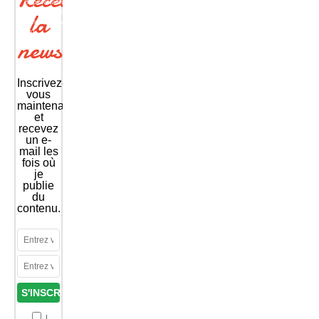
https://maitrise-
la
excel.com/site/wp-
content/uploads/2016/09/EXCEL_2007_EX_DECALER_MENU_DYNAMIQUE.mp4?
_=1
newsletter
Inscrivez-
vous
maintenant
et
recevez
un e-
mail les
fois où
je
publie
du
contenu.
I