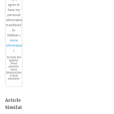
agree to
have my
personal
information
transfered
to
AWeber (
more
information
)
Je hais les
spams.
Vous
pouvez
vous
désinscrire
à tout
moment.
Article
Similaire: