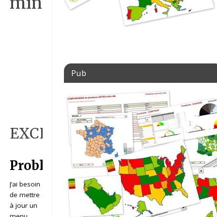
min.
Pub
EXCEL_2007_EX_DECALER
Problématique
:
J’ai besoin
de mettre
à jour un
menu