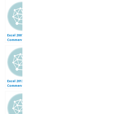
Excel 2007 :
Comment utiliser
INDEX, EQUIV,
SOMME, numéro
de semaine,
SOMME PROD,
Grande.valeur
sur Excel en
moins de 5 min.
Excel 2013 :
Comment faire
un graphique
dynamique sur
Excel avec
indicateurs
d’évolution en
moins de 15 min.