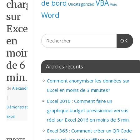
de bord
VBA
charge
Uncategorized
Visio
Word
sur
Excel
en
OK
moins
de 6
Articles récents
min.
Comment anonymiser les données sur
de
Alexandre
|
Excel en moins de 3 minutes?
|
Excel 2010 : Comment faire un
Démonstrations
,
graphique budget previsionnel versus
Excel
réel sur Excel 2016 en moins de 5 min.
Excel 365 : Comment créer un QR Code