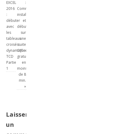
EXCEL
:
2016
Comment
:
installer
débuter
et
avec
débuter
les
sur
tableaux
une
croisés
suite
dynamique
Office
TCD
gratuite
Partie
en
1
moins
de 8
min.
»
Laisser
un