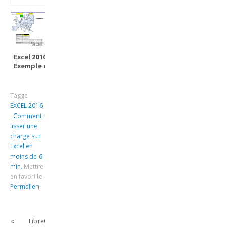
Excel 2016 :
Exemple de
dashboard visuel
dynamique sur
carte de France
Taggé
et Europe sur
EXCEL 2016
Excel 2016.
: Comment
lisser une
charge sur
Excel en
moins de 6
min.
.
Mettre
en favori le
Permalien
.
«
LibreOffice