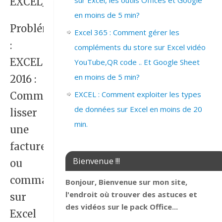
sur Excel, les outils Offices et Google
EXCEL_2016_EX_FORMULE_LISSAGE_BO
en moins de 5 min?
Problématique
Excel 365 : Comment gérer les
:
compléments du store sur Excel vidéo
EXCEL
YouTube,QR code .. Et Google Sheet
en moins de 5 min?
2016 :
EXCEL : Comment exploiter les types
Comment
de données sur Excel en moins de 20
lisser
min.
une
facture
Bienvenue !!!
ou
commande
Bonjour, Bienvenue sur mon site,
l'endroit où trouver des astuces et
sur
des vidéos sur le pack Office...
Excel