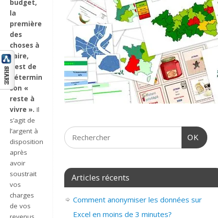
budget,
la
première
des
choses à
faire,
c’est de
déterminer
son «
reste à
vivre ».
Il
s’agit de
l’argent à
OK
disposition
après
avoir
soustrait
Articles récents
vos
charges
Comment anonymiser les données sur
de vos
Excel en moins de 3 minutes?
revenus.