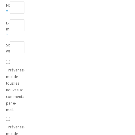
Nom
*
E-
mail
*
Site
web
Prévenez-
moi de
tous les
nouveaux
commentaires
par e-
mail.
Prévenez-
moi de