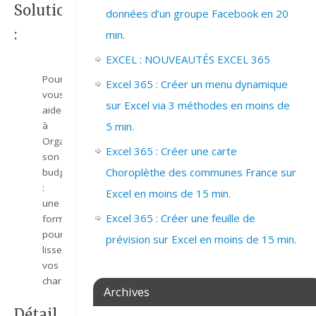
Solutions
données d’un groupe Facebook en 20
:
min.
EXCEL : NOUVEAUTÉS EXCEL 365
Pour
Excel 365 : Créer un menu dynamique
vous
sur Excel via 3 méthodes en moins de
aider
5 min.
à
Organiser
Excel 365 : Créer une carte
son
Choroplèthe des communes France sur
budget
:
Excel en moins de 15 min.
une
Excel 365 : Créer une feuille de
formule
pour
prévision sur Excel en moins de 15 min.
lisser
vos
charges
Archives
Détail