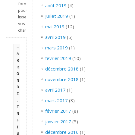
formule
août 2019
(4)
pour
juillet 2019
(1)
lisser
vos
mai 2019
(12)
charges
avril 2019
(5)
mars 2019
(1)
=
A
février 2019
(10)
R
R
décembre 2018
(1)
O
novembre 2018
(1)
N
D
avril 2017
(1)
I
mars 2017
(3)
.
I
février 2017
(8)
N
F
janvier 2017
(5)
(
décembre 2016
(1)
$