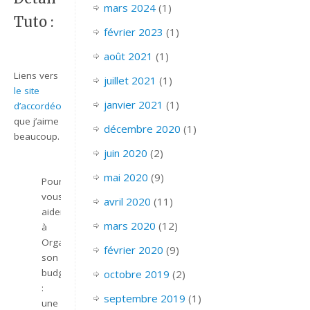
mars 2024
(1)
Tuto :
février 2023
(1)
août 2021
(1)
Liens vers
juillet 2021
(1)
le site
janvier 2021
(1)
d’accordéon
que j’aime
décembre 2020
(1)
beaucoup.
juin 2020
(2)
mai 2020
(9)
Pour
vous
avril 2020
(11)
aider
mars 2020
(12)
à
Organiser
février 2020
(9)
son
budget
octobre 2019
(2)
:
septembre 2019
(1)
une