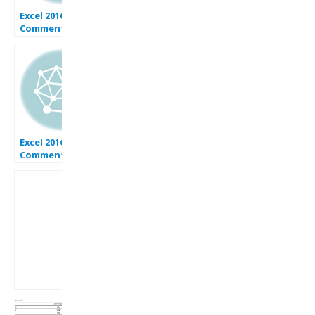
Excel 2016 :
Comment faire
un tableau avec
CA au prorata
absence
présence pour
ces vendeurs sur
Excel en moins de
6 min.
Excel 2016 :
Comment faire
une carte de
Westeros de
Games of
Thrones
dynamique sur
Excel VBA en
moins de 15 min.