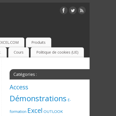
EXCEL.COM
Produits
.
Cours
Politique de cookies (UE)
Catégories :
Access
Démonstrations
E-
Excel
OUTLOOK
formation