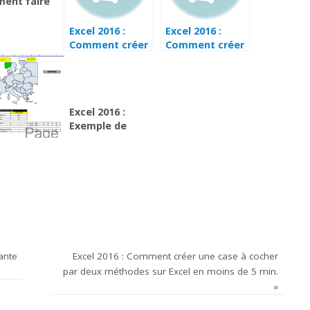
ent faire
checkbox
xcel en
Excel 2016 :
Excel 2016 :
 de 3 min.
Comment créer
Comment créer
une liste
une liste
déroulante sur
déroulante triée
Excel en moins
par deux
de 7 min.
méthodes sur
Excel 2016 :
Excel en moins
Exemple de
de 5 min.
dashboard
visuel
dynamique sur
carte de France
et Europe sur
Excel 2016.
ante
Excel 2016 : Comment créer une case à cocher
par deux méthodes sur Excel en moins de 5 min.
»