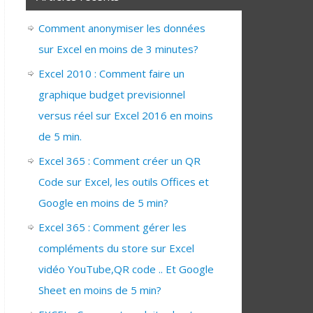
Comment anonymiser les données
sur Excel en moins de 3 minutes?
Excel 2010 : Comment faire un
graphique budget previsionnel
versus réel sur Excel 2016 en moins
de 5 min.
Excel 365 : Comment créer un QR
Code sur Excel, les outils Offices et
Google en moins de 5 min?
Excel 365 : Comment gérer les
compléments du store sur Excel
vidéo YouTube,QR code .. Et Google
Sheet en moins de 5 min?