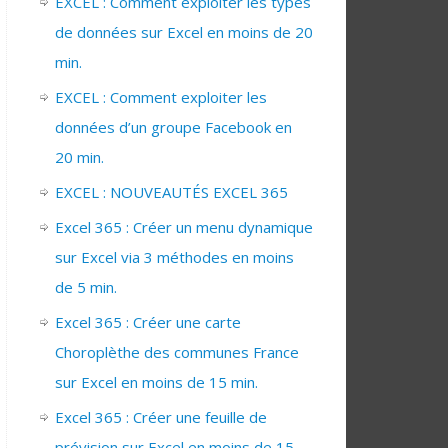
EXCEL : Comment exploiter les types
de données sur Excel en moins de 20
min.
EXCEL : Comment exploiter les
données d’un groupe Facebook en
20 min.
EXCEL : NOUVEAUTÉS EXCEL 365
Excel 365 : Créer un menu dynamique
sur Excel via 3 méthodes en moins
de 5 min.
Excel 365 : Créer une carte
Choroplèthe des communes France
sur Excel en moins de 15 min.
Excel 365 : Créer une feuille de
prévision sur Excel en moins de 15