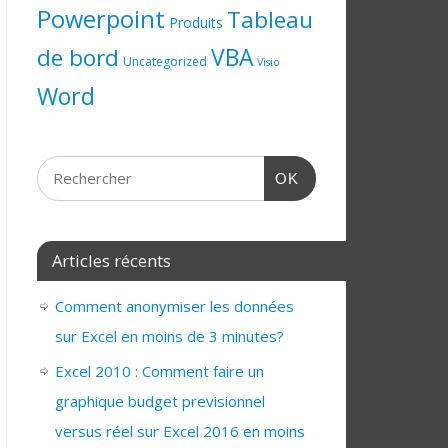
Powerpoint
Tableau
Produits
de bord
VBA
Uncategorized
Visio
Word
OK
Articles récents
Comment anonymiser les données
sur Excel en moins de 3 minutes?
Excel 2010 : Comment faire un
graphique budget previsionnel
versus réel sur Excel 2016 en moins