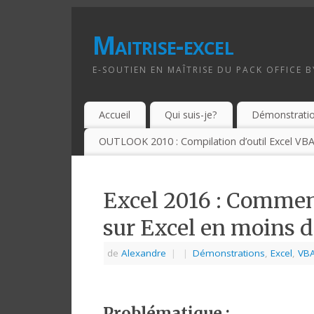
Maitrise-excel
E-SOUTIEN EN MAÎTRISE DU PACK OFFICE 
Accueil
Qui suis-je?
Démonstrati
OUTLOOK 2010 : Compilation d’outil Excel VBA
Excel 2016 : Comment
sur Excel en moins d
de
Alexandre
|
|
Démonstrations
,
Excel
,
VB
Problématique :