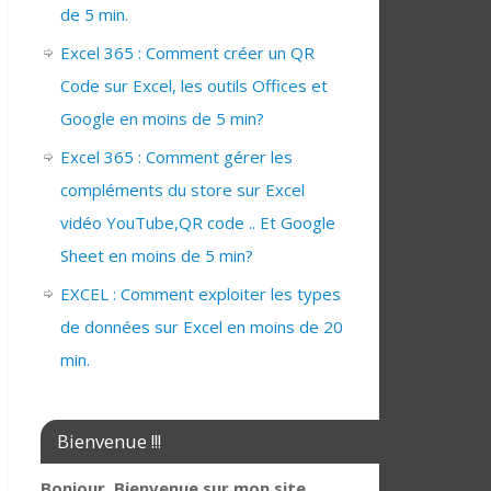
de 5 min.
Excel 365 : Comment créer un QR
Code sur Excel, les outils Offices et
Google en moins de 5 min?
Excel 365 : Comment gérer les
compléments du store sur Excel
vidéo YouTube,QR code .. Et Google
Sheet en moins de 5 min?
EXCEL : Comment exploiter les types
de données sur Excel en moins de 20
min.
Bienvenue !!!
Bonjour, Bienvenue sur mon site,