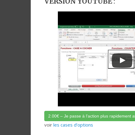
VERSION YOUTUBE
:
2.00€ – Je passe à l'action plus rapidement ave
voir
les cases d’options