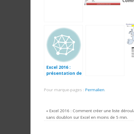
Comm
une 
sur E
moins
Excel 2016 :
présentation de
l’interface Excel
2016 en moins
Pour marque-pages :
Permalien
.
de 6 min.
«
Excel 2016 : Comment créer une liste déroul
sans doublon sur Excel en moins de 5 min.