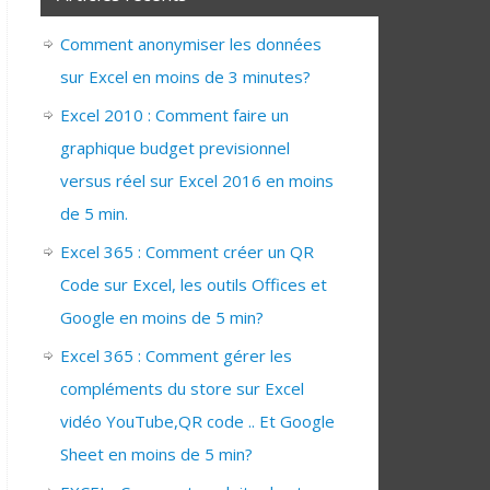
Comment anonymiser les données
sur Excel en moins de 3 minutes?
Excel 2010 : Comment faire un
graphique budget previsionnel
versus réel sur Excel 2016 en moins
de 5 min.
Excel 365 : Comment créer un QR
Code sur Excel, les outils Offices et
Google en moins de 5 min?
Excel 365 : Comment gérer les
compléments du store sur Excel
vidéo YouTube,QR code .. Et Google
Sheet en moins de 5 min?