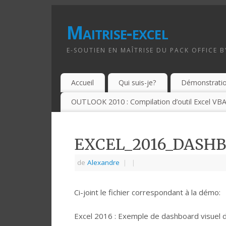
Maitrise-excel
E-SOUTIEN EN MAÎTRISE DU PACK OFFICE 
Accueil
Qui suis-je?
Démonstrati
OUTLOOK 2010 : Compilation d’outil Excel VBA
EXCEL_2016_DASH
de
Alexandre
|
|
Ci-joint le fichier correspondant à la démo:
Excel 2016 : Exemple de dashboard visuel 