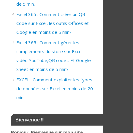
de 5 min.
Excel 365 : Comment créer un QR
Code sur Excel, les outils Offices et
Google en moins de 5 min?
Excel 365 : Comment gérer les
compléments du store sur Excel
vidéo YouTube,QR code .. Et Google
Sheet en moins de 5 min?
EXCEL : Comment exploiter les types
de données sur Excel en moins de 20
min.
Bienvenue !!!
Bonjour, Bienvenue sur mon site,