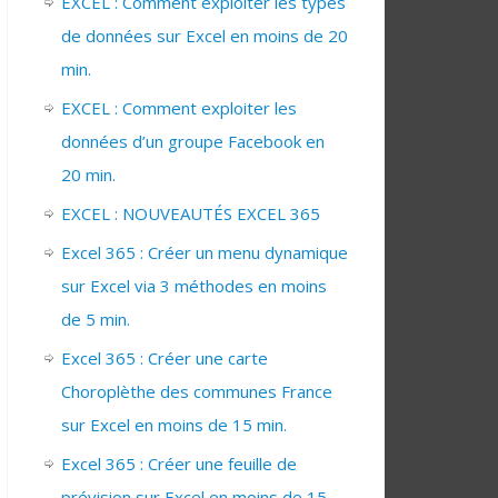
EXCEL : Comment exploiter les types
de données sur Excel en moins de 20
min.
EXCEL : Comment exploiter les
données d’un groupe Facebook en
20 min.
EXCEL : NOUVEAUTÉS EXCEL 365
Excel 365 : Créer un menu dynamique
sur Excel via 3 méthodes en moins
de 5 min.
Excel 365 : Créer une carte
Choroplèthe des communes France
sur Excel en moins de 15 min.
Excel 365 : Créer une feuille de
prévision sur Excel en moins de 15