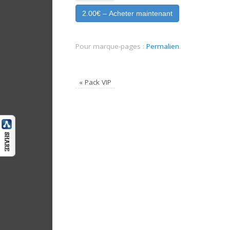
2.00€ – Acheter maintenant
Pour marque-pages :
Permalien
.
«
Pack VIP