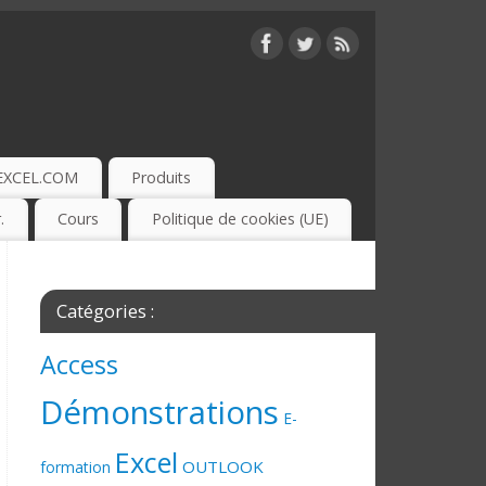
EXCEL.COM
Produits
.
Cours
Politique de cookies (UE)
Catégories :
Access
Démonstrations
E-
Excel
OUTLOOK
formation