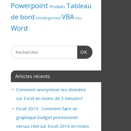
Powerpoint
Tableau
Produits
de bord
VBA
Uncategorized
Visio
Word
OK
Articles récents
Comment anonymiser les données
sur Excel en moins de 3 minutes?
Excel 2010 : Comment faire un
graphique budget previsionnel
versus réel sur Excel 2016 en moins