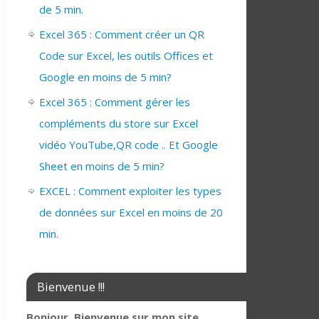
de 5 min.
Excel 365 : Comment créer un QR
Code sur Excel, les outils Offices et
Google en moins de 5 min?
Excel 365 : Comment gérer les
compléments du store sur Excel
vidéo YouTube,QR code .. Et Google
Sheet en moins de 5 min?
EXCEL : Comment exploiter les types
de données sur Excel en moins de 20
min.
Bienvenue !!!
Bonjour, Bienvenue sur mon site,