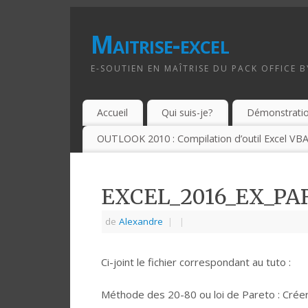
Maitrise-excel
E-SOUTIEN EN MAÎTRISE DU PACK OFFICE 
Accueil
Qui suis-je?
Démonstrati
OUTLOOK 2010 : Compilation d’outil Excel VBA
EXCEL_2016_EX_PA
de
Alexandre
|
|
Ci-joint le fichier correspondant au tuto :
Méthode des 20-80 ou loi de Pareto : Cré