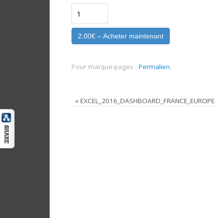
2.00€ – Acheter maintenant
Pour marque-pages :
Permalien
.
«
EXCEL_2016_DASHBOARD_FRANCE_EUROPE