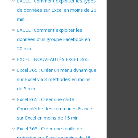
EXCEL : Comment exploiter les types
de données sur Excel en moins de 20
min.
EXCEL : Comment exploiter les
données d’un groupe Facebook en
20 min.
EXCEL : NOUVEAUTÉS EXCEL 365
Excel 365 : Créer un menu dynamique
sur Excel via 3 méthodes en moins
de 5 min.
Excel 365 : Créer une carte
Choroplèthe des communes France
sur Excel en moins de 15 min.
Excel 365 : Créer une feuille de
prévision sur Excel en moins de 15