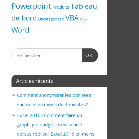
Powerpoint
Tableau
Produits
de bord
VBA
Uncategorized
Visio
Word
OK
Articles récents
Comment anonymiser les données
sur Excel en moins de 3 minutes?
Excel 2010 : Comment faire un
graphique budget previsionnel
versus réel sur Excel 2016 en moins