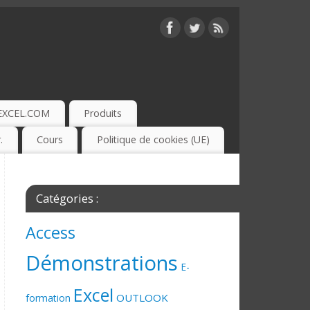
EXCEL.COM
Produits
.
Cours
Politique de cookies (UE)
Catégories :
Access
Démonstrations
E-
Excel
OUTLOOK
formation