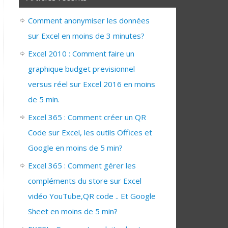
Comment anonymiser les données
sur Excel en moins de 3 minutes?
Excel 2010 : Comment faire un
graphique budget previsionnel
versus réel sur Excel 2016 en moins
de 5 min.
Excel 365 : Comment créer un QR
Code sur Excel, les outils Offices et
Google en moins de 5 min?
Excel 365 : Comment gérer les
compléments du store sur Excel
vidéo YouTube,QR code .. Et Google
Sheet en moins de 5 min?