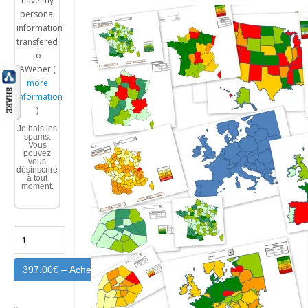
have my
personal
information
transfered
to
AWeber (
more
information
)
Je hais les
spams.
Vous
pouvez
vous
désinscrire
à tout
moment.
397.00€ – Acheter maintenant