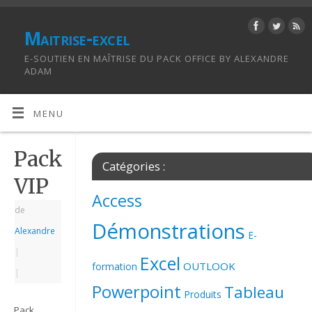
Maitrise-excel
E-SOUTIEN EN MAÎTRISE DU PACK OFFICE BY ALEXANDRE
ADAM
MENU
Pack
Catégories :
VIP
Access
de
Démonstrations
Alexandre
E-
|
Excel
OUTLOOK
formation
|
Powerpoint
Tableau
Produits
Pack