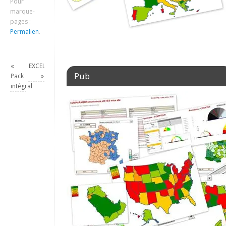
Pour
marque-
pages :
Permalien
.
«
EXCEL_2016_DASHBOARD_FRANCE_EUROPE
Pub
Pack
»
intégral