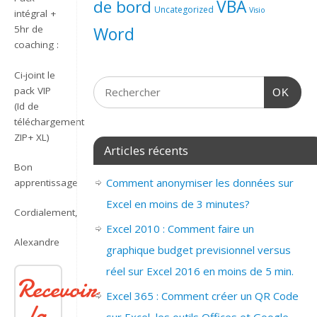
de bord
VBA
Uncategorized
Visio
intégral +
Word
5hr de
coaching :
Ci-joint le
pack VIP
OK
(Id de
téléchargement
ZIP+ XL)
Articles récents
Bon
Comment anonymiser les données sur
apprentissage
Excel en moins de 3 minutes?
Cordialement,
Excel 2010 : Comment faire un
Alexandre
graphique budget previsionnel versus
réel sur Excel 2016 en moins de 5 min.
Recevoir
Excel 365 : Comment créer un QR Code
la