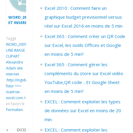
Excel 2010 : Comment faire un
graphique budget previsionnel versus
WORD_2007_CREER
ET INSERER
réel sur Excel 2016 en moins de 5 min.
COMPOSANTS
QUICKPART
Excel 365 : Comment créer un QR Code
Taggé
WORD_2007_INSEREZ
sur Excel, les outils Offices et Google
UNE IMAGE
en moins de 5 min?
CLIPART
Alexandre
Excel 365 : Comment gérer les
Adam site
compléments du store sur Excel vidéo
internet
:http://ingideo.sharepoint.com
YouTube,QR code .. Et Google Sheet
futur ==>
en moins de 5 min?
maitrise-
excel.com
.
Mettre
EXCEL : Comment exploiter les types
en favori le
Permalien
.
de données sur Excel en moins de 20
min.
EXCEL : Comment exploiter les
«
EXCEL_2007_VBA_ENREGISTREMENT_MACRO