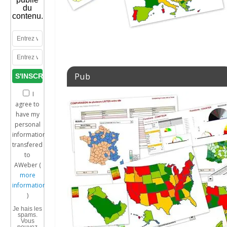
du
contenu.
Pub
I
agree to
have my
personal
information
transfered
to
AWeber (
more
information
)
Je hais les
spams.
Vous