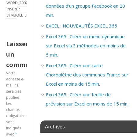
WORD_2007_
»
données d’un groupe Facebook en 20
INSERER
min.
SYMBOLE_EQUATION
EXCEL : NOUVEAUTÉS EXCEL 365
Excel 365 : Créer un menu dynamique
Laisser
sur Excel via 3 méthodes en moins de
un
5 min.
commentaire
Excel 365 : Créer une carte
Votre
Choroplèthe des communes France sur
adresse e-
Excel en moins de 15 min.
mail ne
sera pas
Excel 365 : Créer une feuille de
publiée.
prévision sur Excel en moins de 15 min.
Les
champs
obligatoires
sont
Archives
indiqués
avec
*