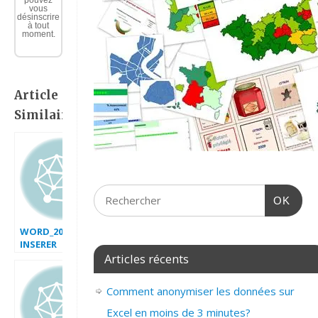
pouvez
vous
désinscrire
à tout
moment.
Article
Similaire:
OK
WORD_2007_
INSERER
SYMBOLE_EQUATION
Articles récents
Comment anonymiser les données sur
Excel en moins de 3 minutes?