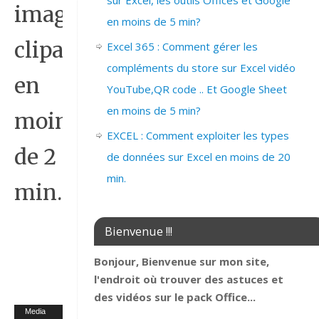
sur Excel, les outils Offices et Google
image
en moins de 5 min?
clipart
Excel 365 : Comment gérer les
compléments du store sur Excel vidéo
en
YouTube,QR code .. Et Google Sheet
en moins de 5 min?
moins
EXCEL : Comment exploiter les types
de 2
de données sur Excel en moins de 20
min.
min.
Bienvenue !!!
Bonjour, Bienvenue sur mon site,
l'endroit où trouver des astuces et
des vidéos sur le pack Office...
Lecteur
Media