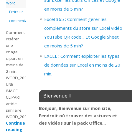
sur Excel, les outils Offices et Google
Word
en moins de 5 min?
Écrire un
Excel 365 : Comment gérer les
commentaire
compléments du store sur Excel vidéo
Comment
YouTube,QR code .. Et Google Sheet
insérer
en moins de 5 min?
une
image
EXCEL : Comment exploiter les types
clipart en
de données sur Excel en moins de 20
moins de
2 min.
min.
WORD_2007_INSERER
UNE
IMAGE
Bienvenue !!!
CLIPART
article
Bonjour, Bienvenue sur mon site,
similaire:
l'endroit où trouver des astuces et
WORD_2007_…
des vidéos sur le pack Office...
Continue
reading