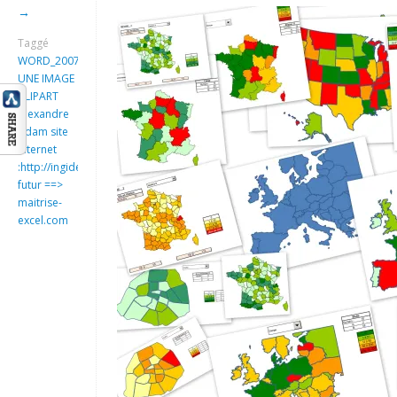
→
Taggé
WORD_2007_INSEREZ
UNE IMAGE
CLIPART
Alexandre
Adam site
internet
:http://ingideo.sharepoint.com
futur ==>
maitrise-
excel.com