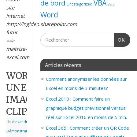
de bord
VBA
Uncategorized
Visio
site
Word
internet
:http://ingideo.sharepoint.com
futur
==>
OK
maitrise-
excel.com
Articles récents
WORD_2007_INSERER
Comment anonymiser les données sur
UNE
Excel en moins de 3 minutes?
IMAGE
Excel 2010 : Comment faire un
graphique budget previsionnel versus
CLIPART
réel sur Excel 2016 en moins de 5 min.
de
Alexandre
|
|
Excel 365 : Comment créer un QR Code
Démonstrations
,