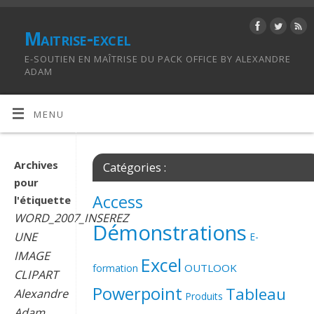
Maitrise-excel
E-SOUTIEN EN MAÎTRISE DU PACK OFFICE BY ALEXANDRE
ADAM
MENU
Archives
Catégories :
pour
Access
l'étiquette
WORD_2007_INSEREZ
Démonstrations
UNE
E-
IMAGE
Excel
OUTLOOK
formation
CLIPART
Powerpoint
Tableau
Alexandre
Produits
Adam