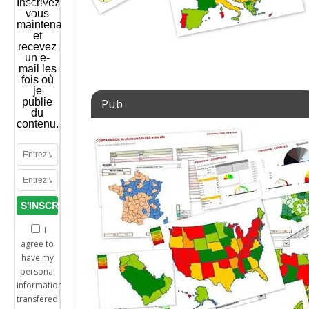
Inscrivez-
TABLEAU.mp4?
vous
_=1
maintenant
et
recevez
un e-
mail les
fois où
je
Pub
publie
du
contenu.
I
agree to
have my
personal
information
transfered