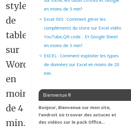
sur Excel, les outils Offices et Google
styles
en moins de 5 min?
de
Excel 365 : Comment gérer les
compléments du store sur Excel vidéo
tableau
YouTube,QR code .. Et Google Sheet
en moins de 5 min?
sur
EXCEL : Comment exploiter les types
Word
de données sur Excel en moins de 20
min.
en
moins
Bienvenue !!!
de 4
Bonjour, Bienvenue sur mon site,
l'endroit où trouver des astuces et
min.
des vidéos sur le pack Office...