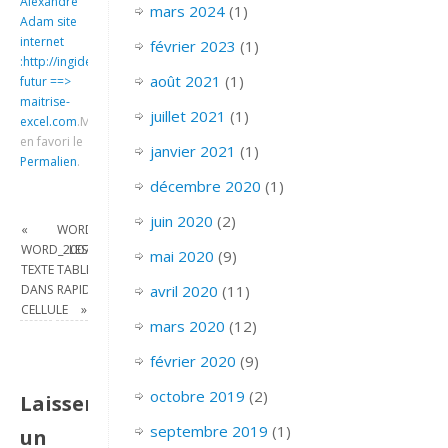
Alexandre
mars 2024
(1)
Adam site
internet
février 2023
(1)
:http://ingideo.sharepoint.com
août 2021
(1)
futur ==>
maitrise-
juillet 2021
(1)
excel.com
.
Mettre
en favori le
janvier 2021
(1)
Permalien
.
décembre 2020
(1)
juin 2020
(2)
«
WORD_2007_UTILISER
WORD_2007_ALIGNEMENT
LES
mai 2020
(9)
TEXTE
TABLEAUX
DANS
RAPIDES
avril 2020
(11)
CELLULE
»
mars 2020
(12)
février 2020
(9)
octobre 2019
(2)
Laisser
septembre 2019
(1)
un