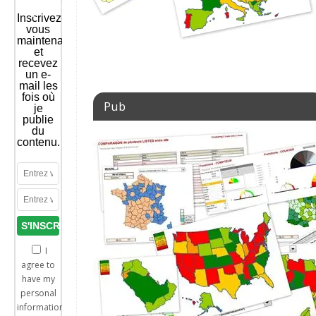
CELLULE.mp4?
_=1
Inscrivez-
vous
maintenant
et
recevez
un e-
mail les
fois où
Pub
je
publie
du
contenu.
I
agree to
have my
personal
information