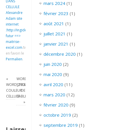
DANS
mars 2024
(1)
CELLULE
Alexandre
février 2023
(1)
Adam site
août 2021
(1)
internet
:http://ingideo.sharepoint.com
juillet 2021
(1)
futur ==>
maitrise-
janvier 2021
(1)
excel.com
.
Mettre
en favori le
décembre 2020
(1)
Permalien
.
juin 2020
(2)
mai 2020
(9)
«
WORD_2007_EMPLOYER
avril 2020
(11)
WORD_2007_AJOUTER
STYLES
COULEUR
DE
mars 2020
(12)
CELLULE
TABLEAU
»
février 2020
(9)
octobre 2019
(2)
septembre 2019
(1)
Laisser