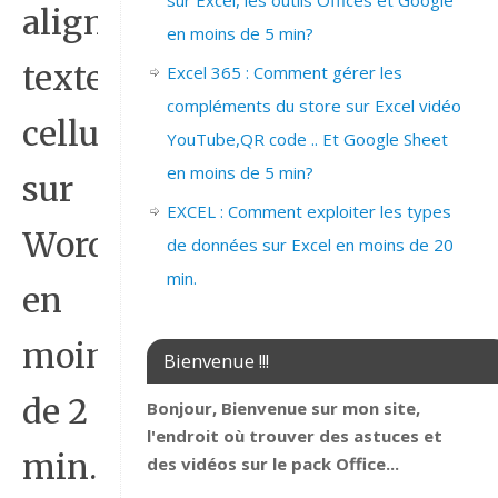
sur Excel, les outils Offices et Google
alignement
en moins de 5 min?
texte
Excel 365 : Comment gérer les
compléments du store sur Excel vidéo
cellule
YouTube,QR code .. Et Google Sheet
en moins de 5 min?
sur
EXCEL : Comment exploiter les types
Word
de données sur Excel en moins de 20
min.
en
moins
Bienvenue !!!
de 2
Bonjour, Bienvenue sur mon site,
l'endroit où trouver des astuces et
min.
des vidéos sur le pack Office...