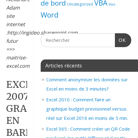
de bord
VBA
Uncategorized
Visio
Adam
Word
site
internet
:http://ingideo.sharepoint.com
futur
OK
==>
maitrise-
Articles récents
excel.com
Comment anonymiser les données sur
EXCEL
Excel en moins de 3 minutes?
2007
Excel 2010 : Comment faire un
GRAPHIQUE
graphique budget previsionnel versus
EN
réel sur Excel 2016 en moins de 5 min.
Excel 365 : Comment créer un QR Code
BARRE