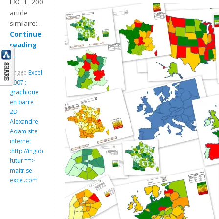
EXCEL_2007_GRAPHIQUE_EN_BARRE_AVEC_DRAPEAU
article
similaire:…
Continue
reading
→
Taggé
Excel
2007 :
graphique
en barre
2D
Alexandre
Adam site
internet
:http://ingideo.sharepoint.com
futur ==>
maitrise-
excel.com