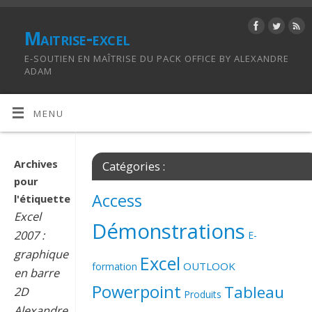
Maitrise-excel
E-SOUTIEN EN MAÎTRISE DU PACK OFFICE BY ALEXANDRE
ADAM
MENU
Archives
Catégories :
pour
Access
l'étiquette
Excel
Démonstrations
2007 :
E-
graphique
Excel
OUTLOOK
formation
en barre
Powerpoint
Tableau
2D
Produits
Alexandre