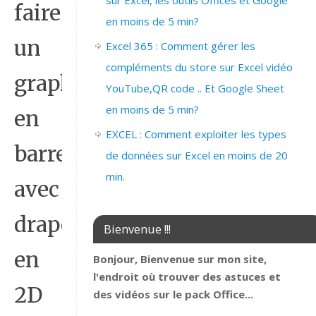
sur Excel, les outils Offices et Google
faire
en moins de 5 min?
un
Excel 365 : Comment gérer les
compléments du store sur Excel vidéo
graphique
YouTube,QR code .. Et Google Sheet
en moins de 5 min?
en
EXCEL : Comment exploiter les types
barre
de données sur Excel en moins de 20
min.
avec
drapeau
Bienvenue !!!
en
Bonjour, Bienvenue sur mon site,
l'endroit où trouver des astuces et
2D
des vidéos sur le pack Office...