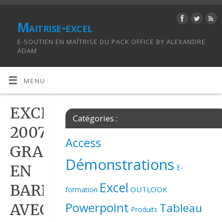
Maitrise-excel
E-SOUTIEN EN MAÎTRISE DU PACK OFFICE BY ALEXANDRE
ADAM
MENU
EXCEL
Catégories :
2007
Access
GRAPHIQUE
Démonstrations
EN
E-
Excel
BARRE
OUTLOOK
formation
Powerpoint
Tableau
AVEC
Produits