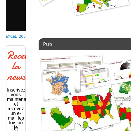
EXCEL_2007_GRAPHIQUE_EN_BARRE_AVEC_DRAPEAU
Pub
Recevoir
la
newsletter
Inscrivez-
vous
maintenant
et
recevez
un e-
mail les
fois où
je