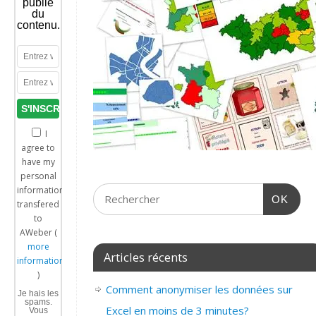
publie
du
contenu.
I
agree to
have my
personal
information
OK
transfered
to
AWeber (
more
Articles récents
information
)
Comment anonymiser les données sur
Je hais les
spams.
Excel en moins de 3 minutes?
Vous