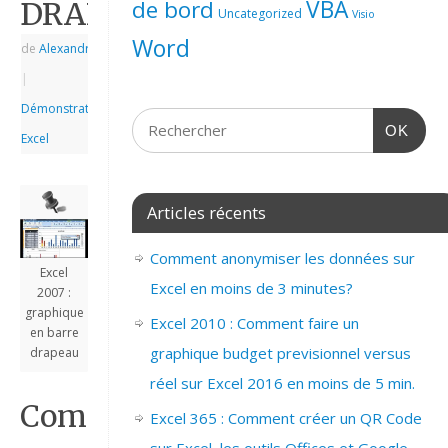
de bord
VBA
DRAPEAU
Uncategorized
Visio
Word
de
Alexandre
|
|
Démonstrations
,
OK
Excel
Articles récents
Comment anonymiser les données sur
Excel
Excel en moins de 3 minutes?
2007 :
graphique
Excel 2010 : Comment faire un
en barre
graphique budget previsionnel versus
drapeau
réel sur Excel 2016 en moins de 5 min.
Comment
Excel 365 : Comment créer un QR Code