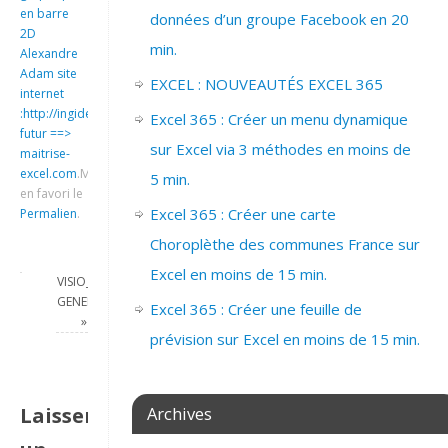
en barre
données d’un groupe Facebook en 20
2D
min.
Alexandre
Adam site
EXCEL : NOUVEAUTÉS EXCEL 365
internet
:http://ingideo.sharepoint.com
Excel 365 : Créer un menu dynamique
futur ==>
sur Excel via 3 méthodes en moins de
maitrise-
excel.com
.
Mettre
5 min.
en favori le
Excel 365 : Créer une carte
Permalien
.
Choroplèthe des communes France sur
Excel en moins de 15 min.
VISIO_2007_PRESENTATION
GENERALE
Excel 365 : Créer une feuille de
»
prévision sur Excel en moins de 15 min.
Laisser
Archives