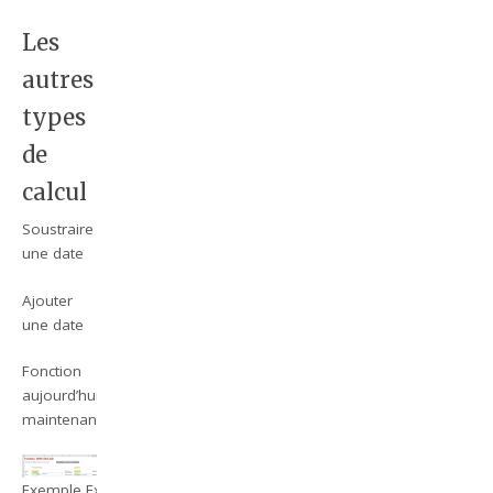
Les
autres
types
de
calcul
Soustraire
une date
Ajouter
une date
Fonction
aujourd’hui,
maintenant
Exemple Excel