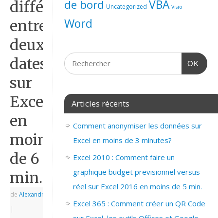
de bord
VBA
différence
Uncategorized
Visio
Word
entre
deux
dates
OK
sur
Excel
Articles récents
en
Comment anonymiser les données sur
moins
Excel en moins de 3 minutes?
de 6
Excel 2010 : Comment faire un
graphique budget previsionnel versus
min.
réel sur Excel 2016 en moins de 5 min.
de
Alexandre
|
Excel 365 : Comment créer un QR Code
|