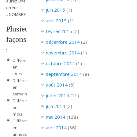
aurez une
erreur
juin 2015
(1)
#NOMBRE!.
avril 2015
(1)
Plusieurs
février 2015
(2)
façons
décembre 2014
(2)
:
novembre 2014
(1)
Différence
octobre 2014
(1)
en
jours
septembre 2014
(8)
Différence
août 2014
(6)
en
semaines
juillet 2014
(11)
Différence
juin 2014
(2)
en
mois
mai 2014
(138)
Différence
avril 2014
(36)
en
années