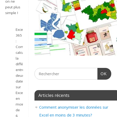
on ne
peut plus
simple !
Excel
365
:
Comment
calculer
la
différence
entre
OK
deux
dates
sur
Excel
Articles récents
en
moins
Comment anonymiser les données sur
de
Excel en moins de 3 minutes?
6