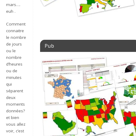
mars….
euh .
Comment
connaitre
le nombre
de jours
Pub
ou le
nombre
d’heures
ou de
minutes
qui
séparent
deux
moments
données?
et bien
vous allez
voir, c’est