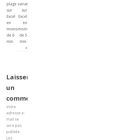
plage
variation
sur
sur
Excel
Excel
en
en
moins
moins
de 6
de 5
min.
min.
»
Laisser
un
commentaire
Votre
adresse e-
mail ne
sera pas
publiée.
Les