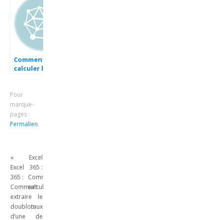
Comment
calculer les
heures de travail
sur excel 2007 en
Pour
moins de 3 min.
marque-
pages :
Permalien
.
«
Excel
Excel
365 :
365 :
Comment
Comment
calculer
extraire
le
doublon
taux
d’une
de