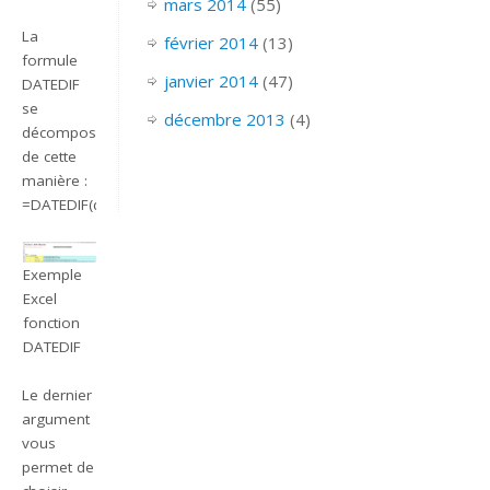
mars 2014
(55)
La
février 2014
(13)
formule
janvier 2014
(47)
DATEDIF
se
décembre 2013
(4)
décompose
de cette
manière :
=DATEDIF(date_début;date_fin;unité)
Exemple
Excel
fonction
DATEDIF
Le dernier
argument
vous
permet de