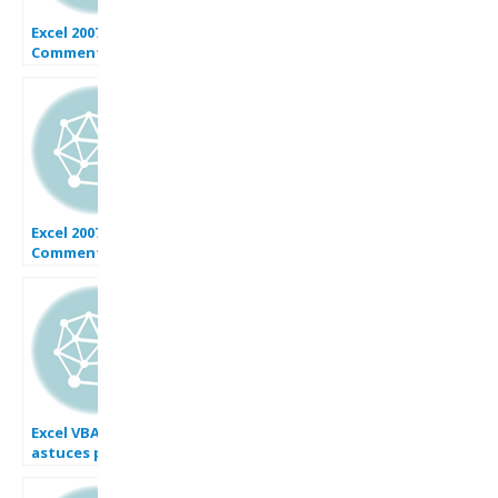
Excel 2007 :
Comment utiliser
INDEX, EQUIV,
SOMME, numéro
de semaine,
SOMME PROD,
Grande.valeur
sur Excel en
moins de 5 min.
Excel 2007 :
Comment faire
un graphique
dynamique sur
Excel avec menu
déroulant en
moins de 5 min.
Excel VBA : 16
astuces pour
bien débuter.