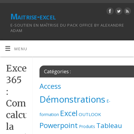
Maitrise-excel
E-SOUTIEN EN MAÎTRISE DU PACK OFFICE BY ALEXANDRE
ADAM
MENU
Excel
Catégories :
365
Access
:
Démonstrations
Comment
E-
Excel
calculer
OUTLOOK
formation
Powerpoint
Tableau
la
Produits