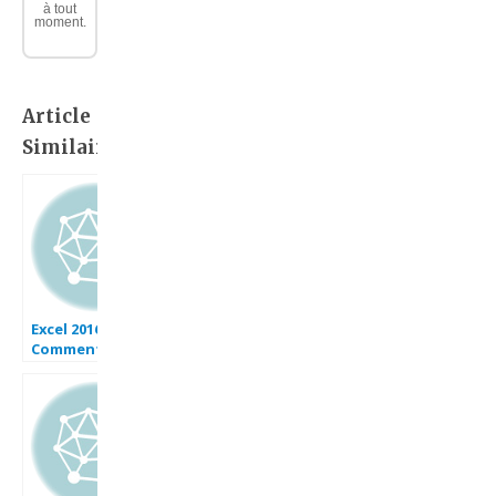
à tout
moment.
Article
Similaire:
Excel 2016 :
Comment créer
une zone liste
déroulante sur
Excel en moins de
3 min.