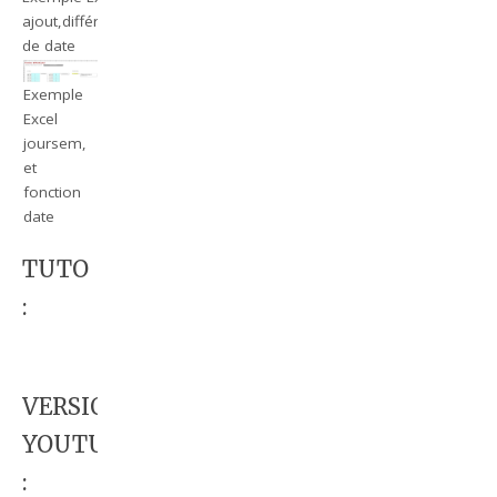
ajout,différence
de date
Exemple
Excel
joursem,
et
fonction
date
TUTO
:
VERSION
YOUTUBE
: