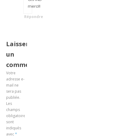
merci!!
Répondre
Laisser
un
commentaire
Votre
adresse e-
mail ne
sera pas
publiée.
Les
champs
obligatoires
sont
indiqués
avec
*