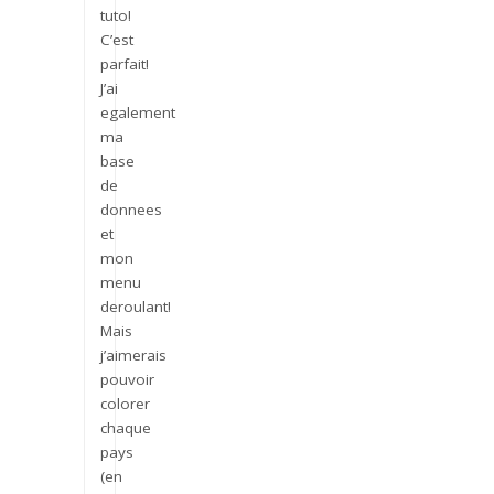
tuto!
C’est
parfait!
J’ai
egalement
ma
base
de
donnees
et
mon
menu
deroulant!
Mais
j’aimerais
pouvoir
colorer
chaque
pays
(en