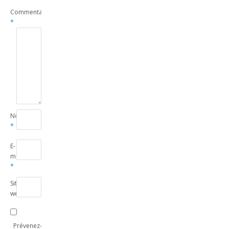
Commentaire
*
Nom
*
E-
mail
*
Site
web
Prévenez-