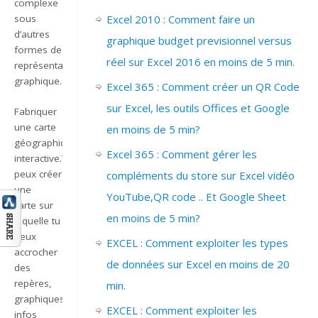
complexe
Excel 2010 : Comment faire un
sous
d’autres
graphique budget previsionnel versus
formes de
réel sur Excel 2016 en moins de 5 min.
représentation
graphique.
Excel 365 : Comment créer un QR Code
sur Excel, les outils Offices et Google
Fabriquer
une carte
en moins de 5 min?
géographique
Excel 365 : Comment gérer les
interactive.
Tu
peux créer
compléments du store sur Excel vidéo
une
YouTube,QR code .. Et Google Sheet
carte sur
en moins de 5 min?
laquelle tu
peux
EXCEL : Comment exploiter les types
accrocher
de données sur Excel en moins de 20
des
repères,
min.
graphiques,
EXCEL : Comment exploiter les
infos