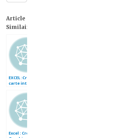
Article
Similaire:
EXCEL :Créer une
carte interactive
sous Excel, Et si la
nouvelle carte de
France des
régions
ressemblait à ça ?
Excel : Créer des