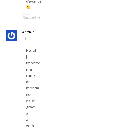
d’avance
Répondre
Arthur
À
Hello!
J’ai
importe
ma
carte
du
monde
sur
excel
grace
a
a
votre