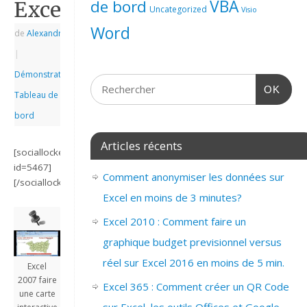
de bord
VBA
Excel
Uncategorized
Visio
Word
de
Alexandre
|
|
Démonstrations
,
OK
Tableau de
bord
Articles récents
[sociallocker
id=5467]
Comment anonymiser les données sur
[/sociallocker]
Excel en moins de 3 minutes?
Excel 2010 : Comment faire un
graphique budget previsionnel versus
réel sur Excel 2016 en moins de 5 min.
Excel
2007 faire
Excel 365 : Comment créer un QR Code
une carte