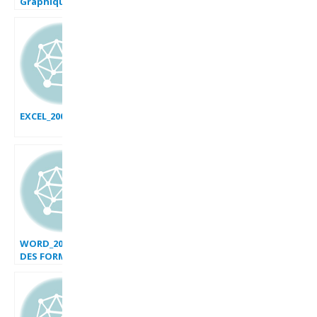
Graphiques
Dynamiques et
interactifs
EXCEL_2007_EX_CARTE_INTERACTIVE_VII
WORD_2007_AJOUTER
DES FORMES