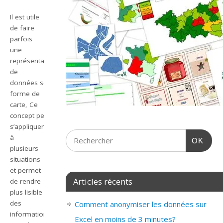
Il est utile
de faire
parfois
une
représentation
de
données sous
forme de
carte, Ce
concept peut
s’appliquer
à
OK
plusieurs
situations
et permet
Articles récents
de rendre
plus lisible
des
Comment anonymiser les données sur
informations
Excel en moins de 3 minutes?