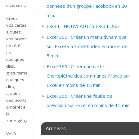
diverses…
données d’un groupe Facebook en 20
min.
Créez
vos cartes et
EXCEL : NOUVEAUTÉS EXCEL 365
ajoutez
Excel 365 : Créer un menu dynamique
vos points
d’intérêt
sur Excel via 3 méthodes en moins de
en
5 min.
quelques
clics,
Excel 365 : Créer une carte
gratuitement.
…
En
Choroplèthe des communes France sur
quelques
Excel en moins de 15 min.
clics,
ajoutez
Excel 365 : Créer une feuille de
des points
prévision sur Excel en moins de 15 min.
d’intérêt à
la
zone géographique de
…
Archives
Voilà