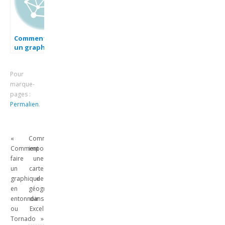
Comment faire
un graphique en
entonnoir ou
Tornado Graph
Pour
sur Excel
marque-
pages :
Permalien
.
«
Comment
Comment
importer
faire
une
un
carte
graphique
de
en
géographie
entonnoir
dans
ou
Excel
Tornado
»