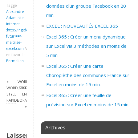
données d’un groupe Facebook en 20
Taggé
Alexandre
min.
Adam site
internet
EXCEL : NOUVEAUTÉS EXCEL 365
:http://ingideo.sharepoint.com
Excel 365 : Créer un menu dynamique
futur ==>
maitrise-
sur Excel via 3 méthodes en moins de
excel.com
.
Mettre
5 min.
en favori le
Permalien
.
Excel 365 : Créer une carte
Choroplèthe des communes France sur
«
WORD_2007_COPIER
Excel en moins de 15 min.
WORD_2007_CREER
MISE
STYLE
EN
Excel 365 : Créer une feuille de
RAPIDE
FORME
prévision sur Excel en moins de 15 min.
»
Archives
Laisser