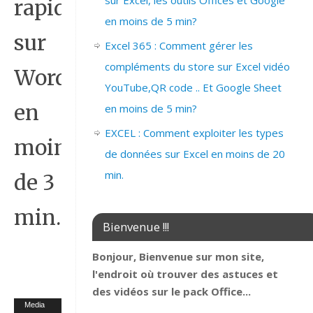
sur Excel, les outils Offices et Google
rapide
en moins de 5 min?
sur
Excel 365 : Comment gérer les
compléments du store sur Excel vidéo
Word
YouTube,QR code .. Et Google Sheet
en
en moins de 5 min?
EXCEL : Comment exploiter les types
moins
de données sur Excel en moins de 20
min.
de 3
min.
Bienvenue !!!
Bonjour, Bienvenue sur mon site,
l'endroit où trouver des astuces et
des vidéos sur le pack Office...
Lecteur
Media