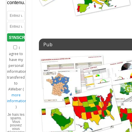
contenu.
Pub
I
agree to
have my
personal
information
transfered
to
AWeber (
more
information
)
Je hais les
spams.
Vous
pouvez
vous