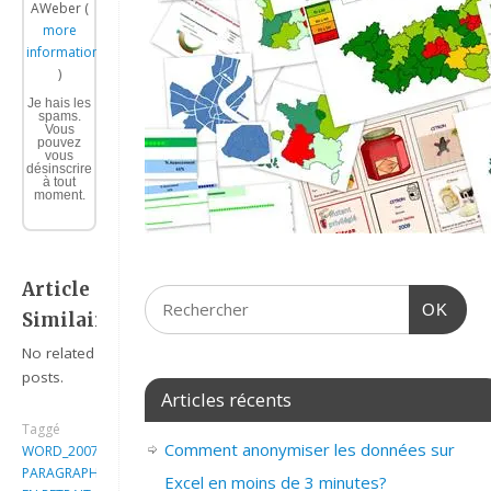
AWeber (
more
information
)
Je hais les
spams.
Vous
pouvez
vous
désinscrire
à tout
moment.
Article
OK
Similaire:
No related
posts.
Articles récents
Taggé
Comment anonymiser les données sur
WORD_2007_METTRE
PARAGRAPHE
Excel en moins de 3 minutes?