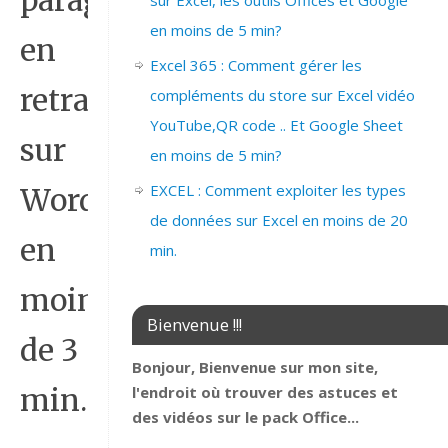
paragraphe
sur Excel, les outils Offices et Google
en moins de 5 min?
en
Excel 365 : Comment gérer les
retrait
compléments du store sur Excel vidéo
YouTube,QR code .. Et Google Sheet
sur
en moins de 5 min?
EXCEL : Comment exploiter les types
Word
de données sur Excel en moins de 20
en
min.
moins
Bienvenue !!!
de 3
Bonjour, Bienvenue sur mon site,
l'endroit où trouver des astuces et
min.
des vidéos sur le pack Office...