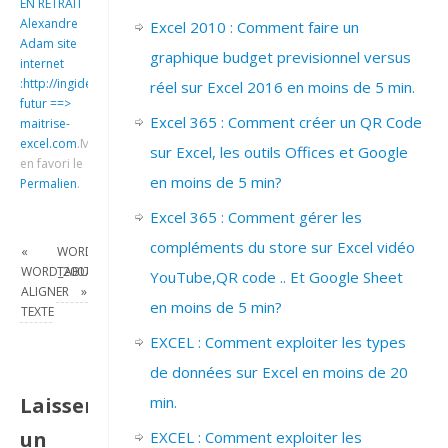
EN RETRAIT
Alexandre
Excel 2010 : Comment faire un
Adam site
graphique budget previsionnel versus
internet
:http://ingideo.sharepoint.com
réel sur Excel 2016 en moins de 5 min.
futur ==>
Excel 365 : Comment créer un QR Code
maitrise-
excel.com
.
Mettre
sur Excel, les outils Offices et Google
en favori le
en moins de 5 min?
Permalien
.
Excel 365 : Comment gérer les
compléments du store sur Excel vidéo
«
WORD_2007_DEFINIR
WORD_2007_
TABULATION
YouTube,QR code .. Et Google Sheet
ALIGNER
»
en moins de 5 min?
TEXTE
EXCEL : Comment exploiter les types
de données sur Excel en moins de 20
Laisser
min.
un
EXCEL : Comment exploiter les