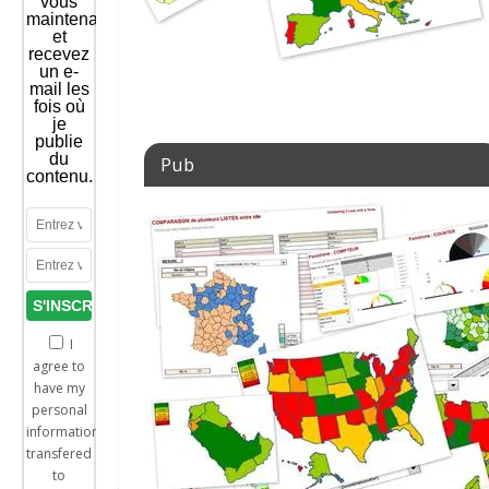
vous
maintenant
et
recevez
un e-
mail les
fois où
je
publie
du
Pub
contenu.
I
agree to
have my
personal
information
transfered
to