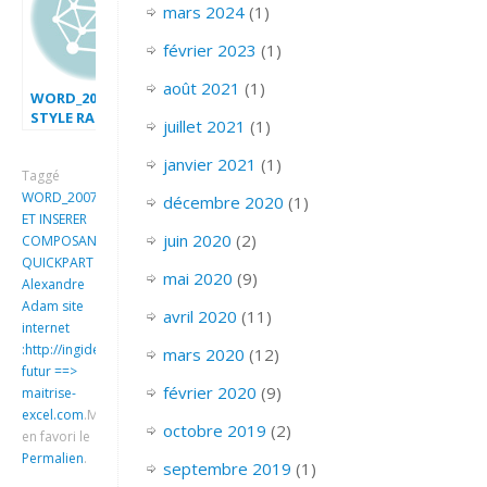
mars 2024
(1)
février 2023
(1)
août 2021
(1)
WORD_2007_CREER
STYLE RAPIDE
juillet 2021
(1)
janvier 2021
(1)
Taggé
WORD_2007_CREER
décembre 2020
(1)
ET INSERER
juin 2020
(2)
COMPOSANTS
QUICKPART
mai 2020
(9)
Alexandre
Adam site
avril 2020
(11)
internet
:http://ingideo.sharepoint.com
mars 2020
(12)
futur ==>
février 2020
(9)
maitrise-
excel.com
.
Mettre
octobre 2019
(2)
en favori le
Permalien
.
septembre 2019
(1)