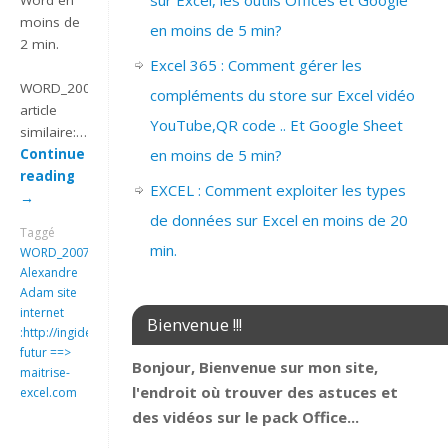
sur Excel, les outils Offices et Google
Word en
moins de
en moins de 5 min?
2 min.
Excel 365 : Comment gérer les
WORD_2007_INSERER_SAUT_DE_PAGE
compléments du store sur Excel vidéo
article
YouTube,QR code .. Et Google Sheet
similaire:…
en moins de 5 min?
Continue
reading
EXCEL : Comment exploiter les types
→
de données sur Excel en moins de 20
Taggé
min.
WORD_2007_INSERER_SAUT_DE_PAGE
Alexandre
Adam site
internet
Bienvenue !!!
:http://ingideo.sharepoint.com
futur ==>
Bonjour, Bienvenue sur mon site,
maitrise-
l'endroit où trouver des astuces et
excel.com
des vidéos sur le pack Office...