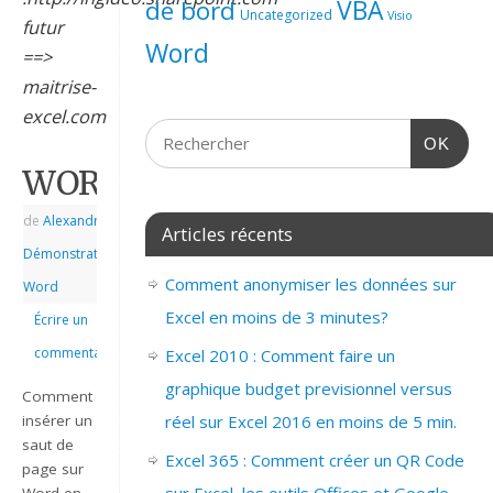
de bord
VBA
Uncategorized
Visio
futur
Word
==>
maitrise-
excel.com
OK
WORD_2007_INSERER_SAUT
de
Alexandre
|
|
Articles récents
Démonstrations
,
Comment anonymiser les données sur
Word
Excel en moins de 3 minutes?
Écrire un
commentaire
Excel 2010 : Comment faire un
graphique budget previsionnel versus
Comment
réel sur Excel 2016 en moins de 5 min.
insérer un
saut de
Excel 365 : Comment créer un QR Code
page sur