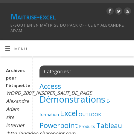
Maitrise-excel
E-SOUTIEN EN MAÎTRISE DU PACK OFFICE BY ALEXANDRE
ADAM
MENU
Archives
Catégories :
pour
Access
l'étiquette
WORD_2007_INSERER_SAUT_DE_PAGE
Démonstrations
Alexandre
E-
Adam
Excel
OUTLOOK
formation
site
Powerpoint
Tableau
internet
Produits
:http://ingideo.sharepoint.com