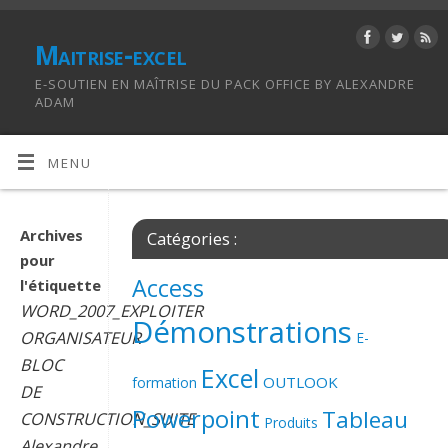
Maitrise-excel
E-SOUTIEN EN MAÎTRISE DU PACK OFFICE BY ALEXANDRE
ADAM
MENU
Archives
Catégories :
pour
Access
l'étiquette
WORD_2007_EXPLOITER
Démonstrations
ORGANISATEUR
E-
BLOC
Excel
OUTLOOK
formation
DE
Powerpoint
Tableau
CONSTRUCTION_SUITE
Produits
Alexandre