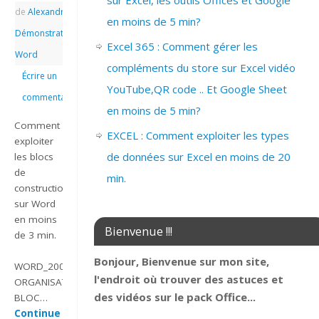
sur Excel, les outils Offices et Google
de
Alexandre
|
|
en moins de 5 min?
Démonstrations
,
Excel 365 : Comment gérer les
Word
compléments du store sur Excel vidéo
Écrire un
YouTube,QR code .. Et Google Sheet
commentaire
en moins de 5 min?
Comment
EXCEL : Comment exploiter les types
exploiter
de données sur Excel en moins de 20
les blocs
de
min.
construction
sur Word
en moins
Bienvenue !!!
de 3 min.
Bonjour, Bienvenue sur mon site,
WORD_2007_EXPLOITER
l'endroit où trouver des astuces et
ORGANISATEUR
des vidéos sur le pack Office...
BLOC…
Continue