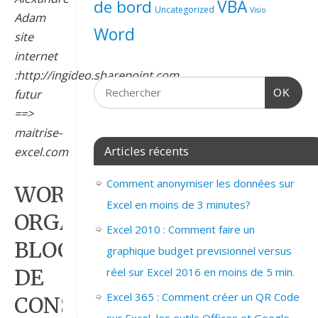
de bord
VBA
Uncategorized
Visio
Adam
Word
site
internet
:http://ingideo.sharepoint.com
futur
OK
==>
maitrise-
Articles récents
excel.com
Comment anonymiser les données sur
WORD_2007_EXPLOITER
Excel en moins de 3 minutes?
ORGANISATEUR
Excel 2010 : Comment faire un
BLOC
graphique budget previsionnel versus
DE
réel sur Excel 2016 en moins de 5 min.
Excel 365 : Comment créer un QR Code
CONSTRUCTION_SUITE