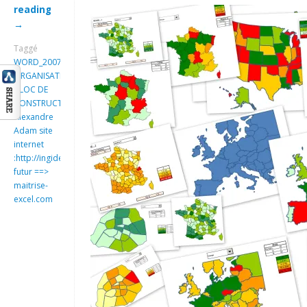
reading
→
Taggé
WORD_2007_EXPLOITER
ORGANISATEUR
BLOC DE
CONSTRUCTION_SUITE
Alexandre
Adam site
internet
:http://ingideo.sharepoint.com
futur ==>
maitrise-
excel.com