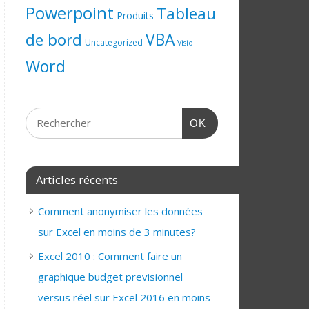
Powerpoint
Tableau
Produits
de bord
VBA
Uncategorized
Visio
Word
OK
Articles récents
Comment anonymiser les données
sur Excel en moins de 3 minutes?
Excel 2010 : Comment faire un
graphique budget previsionnel
versus réel sur Excel 2016 en moins