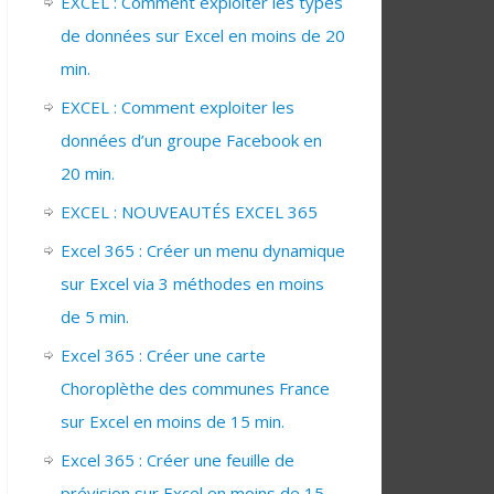
EXCEL : Comment exploiter les types
de données sur Excel en moins de 20
min.
EXCEL : Comment exploiter les
données d’un groupe Facebook en
20 min.
EXCEL : NOUVEAUTÉS EXCEL 365
Excel 365 : Créer un menu dynamique
sur Excel via 3 méthodes en moins
de 5 min.
Excel 365 : Créer une carte
Choroplèthe des communes France
sur Excel en moins de 15 min.
Excel 365 : Créer une feuille de
prévision sur Excel en moins de 15