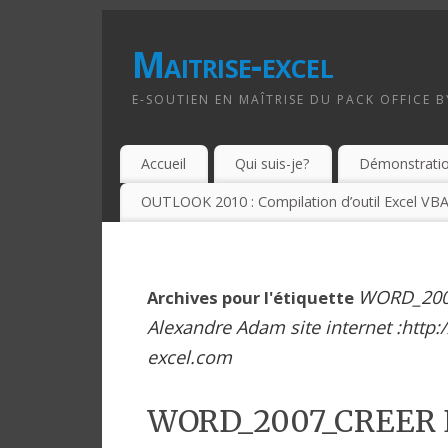
Maitrise-excel
E-SOUTIEN EN MAÎTRISE DU PACK OFFICE 
Accueil
Qui suis-je?
Démonstrati
OUTLOOK 2010 : Compilation d’outil Excel VBA
WORD_200
Archives pour l'étiquette
Alexandre Adam site internet :http:
excel.com
WORD_2007_CREER