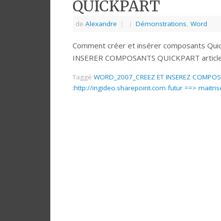
QUICKPART
de
Alexandre
|
|
Démonstrations
,
Word
Comment créer et insérer composants Q
INSERER COMPOSANTS QUICKPART article 
Taggé
WORD_2007_CREEZ ET INSEREZ COMPOSAN
:http://ingideo.sharepoint.com futur ==> maitri