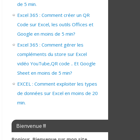
de 5 min.
Excel 365 : Comment créer un QR
Code sur Excel, les outils Offices et
Google en moins de 5 min?
Excel 365 : Comment gérer les
compléments du store sur Excel
vidéo YouTube,QR code .. Et Google
Sheet en moins de 5 min?
EXCEL : Comment exploiter les types
de données sur Excel en moins de 20
min.
Bienvenue !!!
Bonjour, Bienvenue sur mon site,