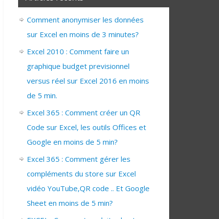
Comment anonymiser les données
sur Excel en moins de 3 minutes?
Excel 2010 : Comment faire un
graphique budget previsionnel
versus réel sur Excel 2016 en moins
de 5 min.
Excel 365 : Comment créer un QR
Code sur Excel, les outils Offices et
Google en moins de 5 min?
Excel 365 : Comment gérer les
compléments du store sur Excel
vidéo YouTube,QR code .. Et Google
Sheet en moins de 5 min?