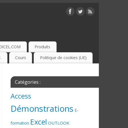
EXCEL.COM
Produits
.
Cours
Politique de cookies (UE)
Catégories :
Access
Démonstrations
E-
Excel
OUTLOOK
formation