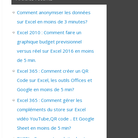
Comment anonymiser les données
sur Excel en moins de 3 minutes?
Excel 2010 : Comment faire un
graphique budget previsionnel
versus réel sur Excel 2016 en moins
de 5 min.
Excel 365 : Comment créer un QR
Code sur Excel, les outils Offices et
Google en moins de 5 min?
Excel 365 : Comment gérer les
compléments du store sur Excel
vidéo YouTube,QR code .. Et Google
Sheet en moins de 5 min?