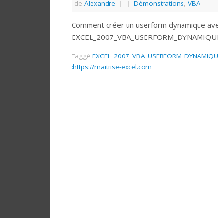
de
Alexandre
|
|
Démonstrations
,
VBA
Comment créer un userform dynamique av
EXCEL_2007_VBA_USERFORM_DYNAMIQU
Taggé
EXCEL_2007_VBA_USERFORM_DYNAMIQUE__
:https://maitrise-excel.com