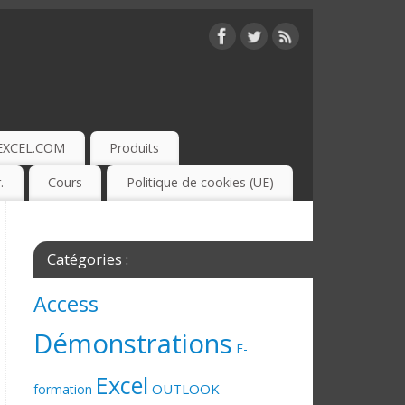
EXCEL.COM
Produits
.
Cours
Politique de cookies (UE)
Catégories :
Access
Démonstrations
E-
Excel
OUTLOOK
formation