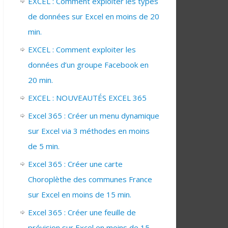
EXCEL : Comment exploiter les types
de données sur Excel en moins de 20
min.
EXCEL : Comment exploiter les
données d’un groupe Facebook en
20 min.
EXCEL : NOUVEAUTÉS EXCEL 365
Excel 365 : Créer un menu dynamique
sur Excel via 3 méthodes en moins
de 5 min.
Excel 365 : Créer une carte
Choroplèthe des communes France
sur Excel en moins de 15 min.
Excel 365 : Créer une feuille de
prévision sur Excel en moins de 15