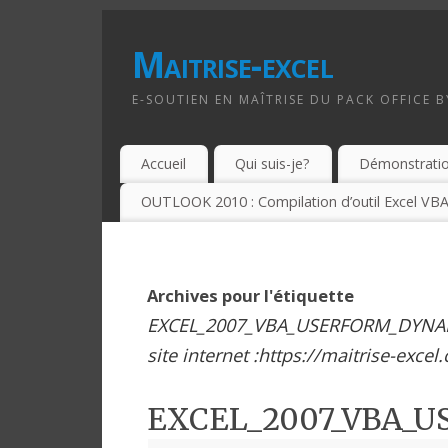
Maitrise-excel
E-SOUTIEN EN MAÎTRISE DU PACK OFFICE 
Accueil
Qui suis-je?
Démonstrati
OUTLOOK 2010 : Compilation d’outil Excel VBA
Archives pour l'étiquette
EXCEL_2007_VBA_USERFORM_DYNAM
site internet :https://maitrise-excel
EXCEL_2007_VBA_