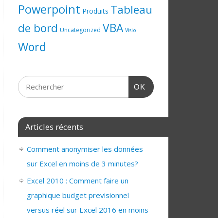
Powerpoint
Tableau
Produits
de bord
VBA
Uncategorized
Visio
Word
OK
Articles récents
Comment anonymiser les données
sur Excel en moins de 3 minutes?
Excel 2010 : Comment faire un
graphique budget previsionnel
versus réel sur Excel 2016 en moins