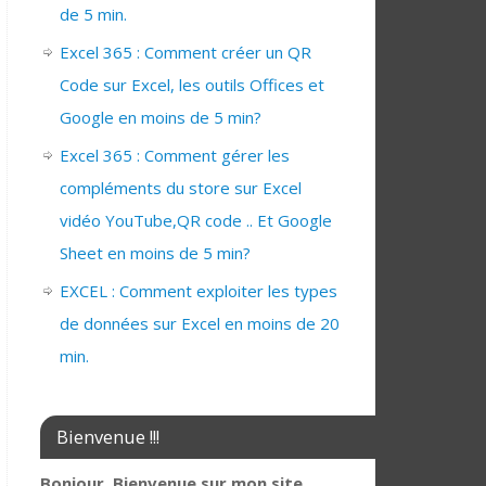
de 5 min.
Excel 365 : Comment créer un QR
Code sur Excel, les outils Offices et
Google en moins de 5 min?
Excel 365 : Comment gérer les
compléments du store sur Excel
vidéo YouTube,QR code .. Et Google
Sheet en moins de 5 min?
EXCEL : Comment exploiter les types
de données sur Excel en moins de 20
min.
Bienvenue !!!
Bonjour, Bienvenue sur mon site,