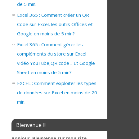
de 5 min.
Excel 365 : Comment créer un QR
Code sur Excel, les outils Offices et
Google en moins de 5 min?
Excel 365 : Comment gérer les
compléments du store sur Excel
vidéo YouTube,QR code .. Et Google
Sheet en moins de 5 min?
EXCEL : Comment exploiter les types
de données sur Excel en moins de 20
min.
Bienvenue !!!
Bonjour, Bienvenue sur mon site,