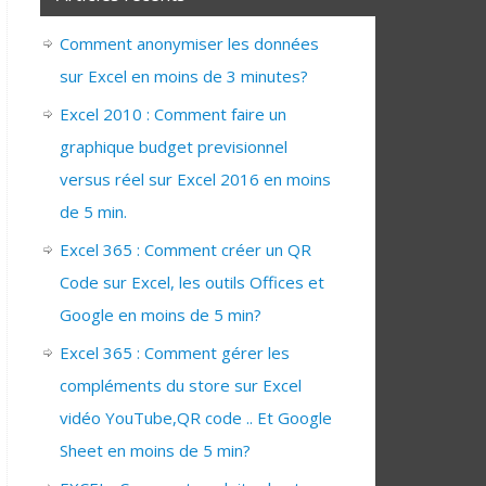
Comment anonymiser les données
sur Excel en moins de 3 minutes?
Excel 2010 : Comment faire un
graphique budget previsionnel
versus réel sur Excel 2016 en moins
de 5 min.
Excel 365 : Comment créer un QR
Code sur Excel, les outils Offices et
Google en moins de 5 min?
Excel 365 : Comment gérer les
compléments du store sur Excel
vidéo YouTube,QR code .. Et Google
Sheet en moins de 5 min?