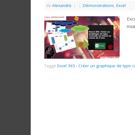
de
Alexandre
|
|
Démonstrations
,
Excel
Exc
moi
Taggé
Excel 365 : Créer un graphique de type 