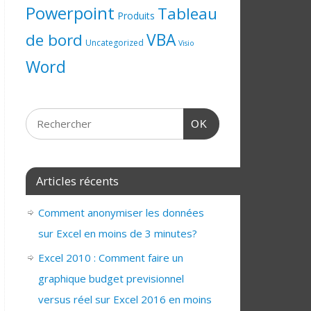
Powerpoint
Tableau
Produits
de bord
VBA
Uncategorized
Visio
Word
OK
Articles récents
Comment anonymiser les données
sur Excel en moins de 3 minutes?
Excel 2010 : Comment faire un
graphique budget previsionnel
versus réel sur Excel 2016 en moins