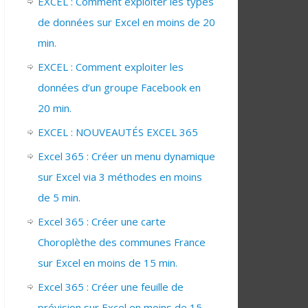
EXCEL : Comment exploiter les types
de données sur Excel en moins de 20
min.
EXCEL : Comment exploiter les
données d’un groupe Facebook en
20 min.
EXCEL : NOUVEAUTÉS EXCEL 365
Excel 365 : Créer un menu dynamique
sur Excel via 3 méthodes en moins
de 5 min.
Excel 365 : Créer une carte
Choroplèthe des communes France
sur Excel en moins de 15 min.
Excel 365 : Créer une feuille de
prévision sur Excel en moins de 15