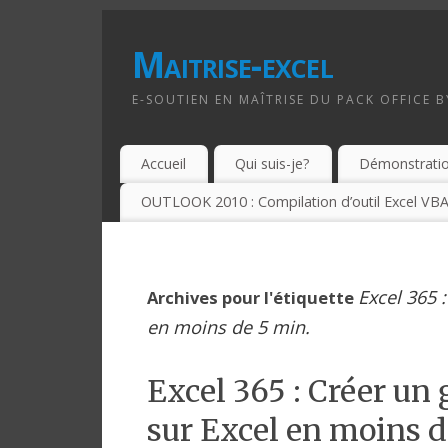
Maitrise-excel
E-SOUTIEN EN MAÎTRISE DU PACK OFFICE 
Accueil
Qui suis-je?
Démonstrati
OUTLOOK 2010 : Compilation d’outil Excel VBA
Excel 365 
Archives pour l'étiquette
en moins de 5 min.
Excel 365 : Créer un
sur Excel en moins d