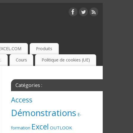
EXCEL.COM
Produits
.
Cours
Politique de cookies (UE)
Catégories :
Access
Démonstrations
E-
Excel
OUTLOOK
formation