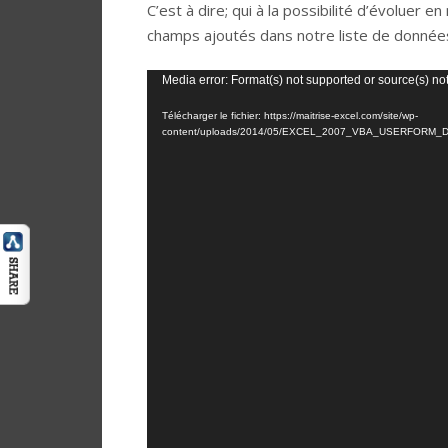
C’est à dire; qui à la possibilité d’évoluer
champs ajoutés dans notre liste de donnée
Lecteur
Media error: Format(s) not supported or source(s) no
vidéo
Télécharger le fichier: https://maitrise-excel.com/site/wp-
content/uploads/2014/05/EXCEL_2007_VBA_USERFORM