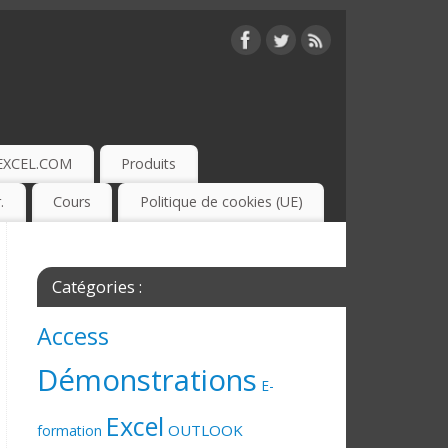
EXCEL.COM
Produits
.
Cours
Politique de cookies (UE)
Catégories :
Access
Démonstrations
E-
Excel
OUTLOOK
formation