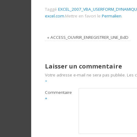
Taggé
EXCEL_2007_VBA_USERFORM_DYNAMIQUE_1 A
excel.com
.
Mettre en favori le
Permalien
.
«
ACCESS_OUVRIR_ENREGISTRER_UNE_BdD
Laisser un commentaire
Votre adresse e-mail ne sera pas publiée.
Les c
*
Commentaire
*