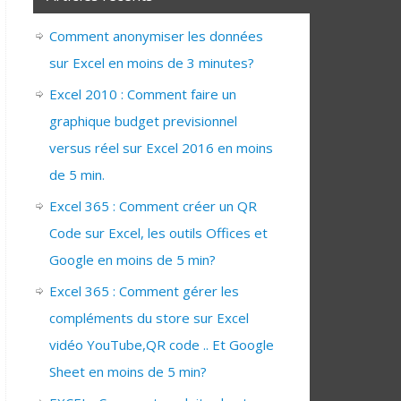
Comment anonymiser les données
sur Excel en moins de 3 minutes?
Excel 2010 : Comment faire un
graphique budget previsionnel
versus réel sur Excel 2016 en moins
de 5 min.
Excel 365 : Comment créer un QR
Code sur Excel, les outils Offices et
Google en moins de 5 min?
Excel 365 : Comment gérer les
compléments du store sur Excel
vidéo YouTube,QR code .. Et Google
Sheet en moins de 5 min?