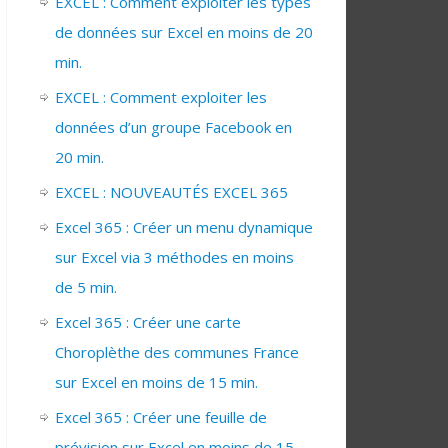
EXCEL : Comment exploiter les types
de données sur Excel en moins de 20
min.
EXCEL : Comment exploiter les
données d’un groupe Facebook en
20 min.
EXCEL : NOUVEAUTÉS EXCEL 365
Excel 365 : Créer un menu dynamique
sur Excel via 3 méthodes en moins
de 5 min.
Excel 365 : Créer une carte
Choroplèthe des communes France
sur Excel en moins de 15 min.
Excel 365 : Créer une feuille de
prévision sur Excel en moins de 15