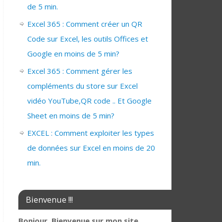
de 5 min.
Excel 365 : Comment créer un QR
Code sur Excel, les outils Offices et
Google en moins de 5 min?
Excel 365 : Comment gérer les
compléments du store sur Excel
vidéo YouTube,QR code .. Et Google
Sheet en moins de 5 min?
EXCEL : Comment exploiter les types
de données sur Excel en moins de 20
min.
Bienvenue !!!
Bonjour, Bienvenue sur mon site,