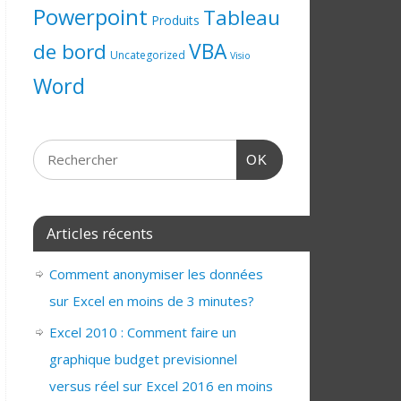
Powerpoint
Tableau
Produits
de bord
VBA
Uncategorized
Visio
Word
OK
Articles récents
Comment anonymiser les données
sur Excel en moins de 3 minutes?
Excel 2010 : Comment faire un
graphique budget previsionnel
versus réel sur Excel 2016 en moins