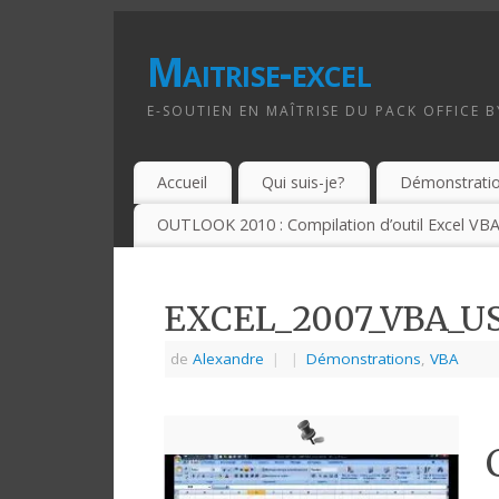
Maitrise-excel
E-SOUTIEN EN MAÎTRISE DU PACK OFFICE 
Accueil
Qui suis-je?
Démonstrati
OUTLOOK 2010 : Compilation d’outil Excel VBA
EXCEL_2007_VBA_
de
Alexandre
|
|
Démonstrations
,
VBA