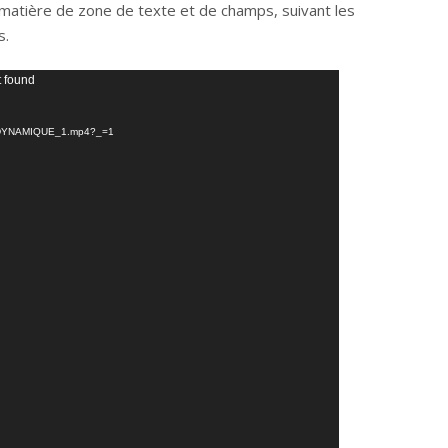
 en matière de zone de texte et de champs, suivant les
s.
t found
_DYNAMIQUE_1.mp4?_=1