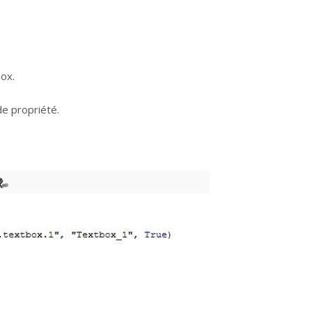
ox.
de propriété.