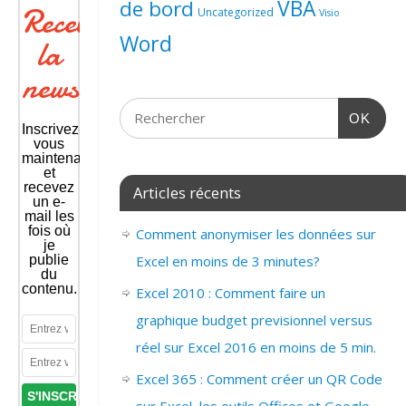
de bord
VBA
Recevoir
Uncategorized
Visio
Word
la
newsletter
OK
Inscrivez-
vous
maintenant
et
recevez
Articles récents
un e-
mail les
fois où
Comment anonymiser les données sur
je
publie
Excel en moins de 3 minutes?
du
contenu.
Excel 2010 : Comment faire un
graphique budget previsionnel versus
réel sur Excel 2016 en moins de 5 min.
Excel 365 : Comment créer un QR Code