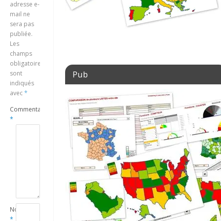
adresse e-
mail ne
sera pas
publiée.
Les
champs
obligatoires
Pub
sont
indiqués
avec
*
Commentaire
*
Nom
*