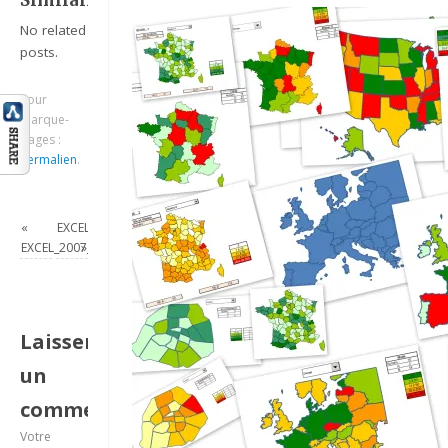
Similaire:
No related
posts.
Pour
marque-
pages :
Permalien
.
«
EXCEL_2007_GRAPHIQUE_DIAGRAMME_A_BARRE_AVEC_LIMITE_INF_ET
EXCEL_2007_RECHERCHE_FACILE
»
Laisser
un
commentaire
Votre