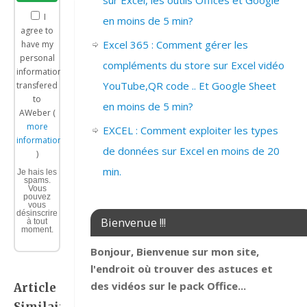
sur Excel, les outils Offices et Google
I
en moins de 5 min?
agree to
Excel 365 : Comment gérer les
have my
personal
compléments du store sur Excel vidéo
information
YouTube,QR code .. Et Google Sheet
transfered
to
en moins de 5 min?
AWeber (
more
EXCEL : Comment exploiter les types
information
de données sur Excel en moins de 20
)
min.
Je hais les
spams.
Vous
pouvez
vous
désinscrire
Bienvenue !!!
à tout
moment.
Bonjour, Bienvenue sur mon site,
l'endroit où trouver des astuces et
des vidéos sur le pack Office...
Article