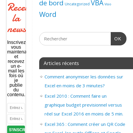
de bord
VBA
Recevoir
Uncategorized
Visio
Word
la
newsletter
OK
Inscrivez-
vous
maintenant
et
recevez
Articles récents
un e-
mail les
fois où
Comment anonymiser les données sur
je
publie
Excel en moins de 3 minutes?
du
contenu.
Excel 2010 : Comment faire un
graphique budget previsionnel versus
réel sur Excel 2016 en moins de 5 min.
Excel 365 : Comment créer un QR Code