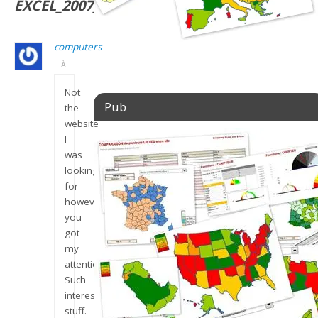
EXCEL_2007_EX_VIVE_SHELL
computers
À
Not
Pub
the
website
I
was
looking
for
however,
you
got
my
attention.
Such
interesting
stuff.