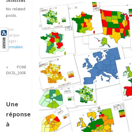
Similaire:
No related
posts.
Pour
marque-
pages :
Permalien
.
«
POWERPOINT_2007_EX_EFFET_MAN_POURCENTAGE
EXCEL_2007_LES_MEILLEURS_GRAPHIQUES_DE_PROGRESSION
»
Une
réponse
à