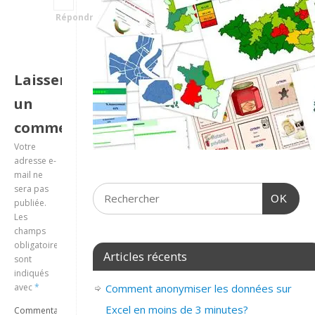
Répondre
Laisser
un
commentaire
Votre
adresse e-
mail ne
sera pas
OK
publiée.
Les
champs
obligatoires
Articles récents
sont
indiqués
avec
*
Comment anonymiser les données sur
Excel en moins de 3 minutes?
Commentaire