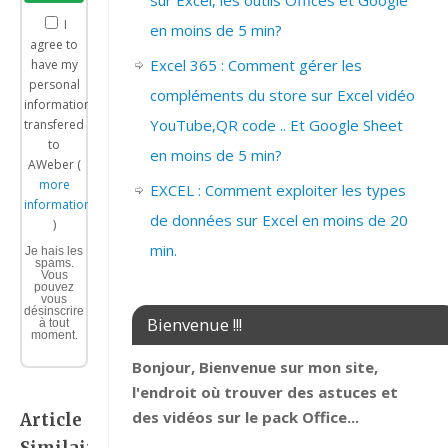
sur Excel, les outils Offices et Google
I
en moins de 5 min?
agree to
Excel 365 : Comment gérer les
have my
personal
compléments du store sur Excel vidéo
information
YouTube,QR code .. Et Google Sheet
transfered
to
en moins de 5 min?
AWeber (
more
EXCEL : Comment exploiter les types
information
de données sur Excel en moins de 20
)
min.
Je hais les
spams.
Vous
pouvez
vous
désinscrire
Bienvenue !!!
à tout
moment.
Bonjour, Bienvenue sur mon site,
l'endroit où trouver des astuces et
des vidéos sur le pack Office...
Article