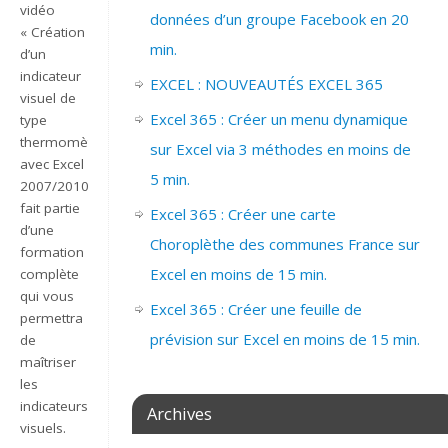
vidéo
données d’un groupe Facebook en 20
« Création
min.
d’un
indicateur
EXCEL : NOUVEAUTÉS EXCEL 365
visuel de
Excel 365 : Créer un menu dynamique
type
thermomètre
sur Excel via 3 méthodes en moins de
avec Excel
5 min.
2007/2010 »
fait partie
Excel 365 : Créer une carte
d’une
Choroplèthe des communes France sur
formation
Excel en moins de 15 min.
complète
qui vous
Excel 365 : Créer une feuille de
permettra
prévision sur Excel en moins de 15 min.
de
maîtriser
les
indicateurs
Archives
visuels.