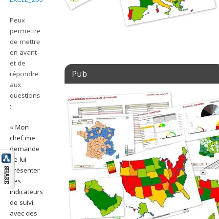
Peux
permettre
de mettre
en avant
et de
Pub
répondre
aux
questions
:
« Mon
chef me
demande
de lui
présenter
des
indicateurs
de suivi
avec des