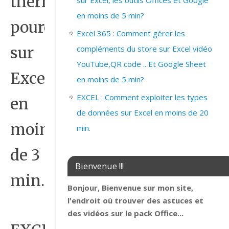
thermomètre
sur Excel, les outils Offices et Google
en moins de 5 min?
pourcentage
Excel 365 : Comment gérer les
compléments du store sur Excel vidéo
sur
YouTube,QR code .. Et Google Sheet
Excel
en moins de 5 min?
EXCEL : Comment exploiter les types
en
de données sur Excel en moins de 20
moins
min.
de 3
Bienvenue !!!
min.
Bonjour, Bienvenue sur mon site,
l'endroit où trouver des astuces et
des vidéos sur le pack Office...