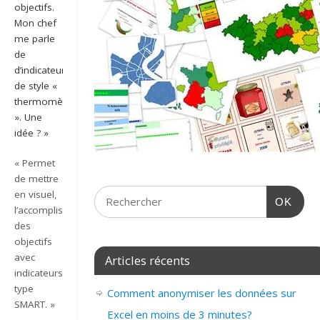
objectifs.
Mon chef
me parle
de
d’indicateur
de style «
thermomètre
». Une
idée ? »
« Permet
de mettre
en visuel,
OK
l’accomplissement
des
objectifs
avec
Articles récents
indicateurs
type
Comment anonymiser les données sur
SMART. »
Excel en moins de 3 minutes?