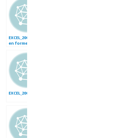
EXCEL_2007_Dashboard_Mise
en forme
conditionnelle_Ex_2
EXCEL_2007_EX_AVANCEMENT_POURCENTAGE