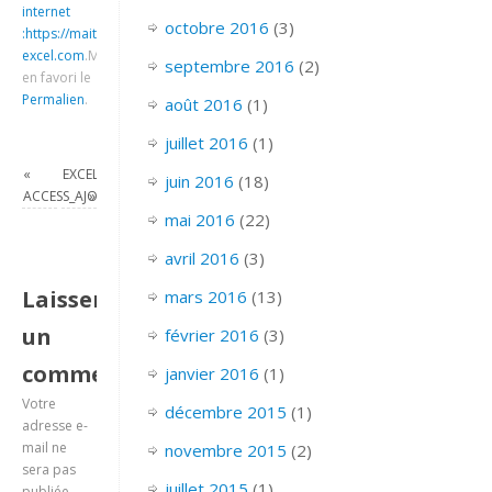
internet
octobre 2016
(3)
:https://maitrise-
excel.com
.
Mettre
septembre 2016
(2)
en favori le
Permalien
.
août 2016
(1)
juillet 2016
(1)
«
EXCEL_2007_FCT_TEXTE_FCT_REPT
juin 2016
(18)
ACCESS_AJOUTER_SUPPRIMER_DES_ENREGISTREMENTS
»
mai 2016
(22)
avril 2016
(3)
Laisser
mars 2016
(13)
un
février 2016
(3)
commentaire
janvier 2016
(1)
Votre
décembre 2015
(1)
adresse e-
mail ne
novembre 2015
(2)
sera pas
juillet 2015
(1)
publiée.