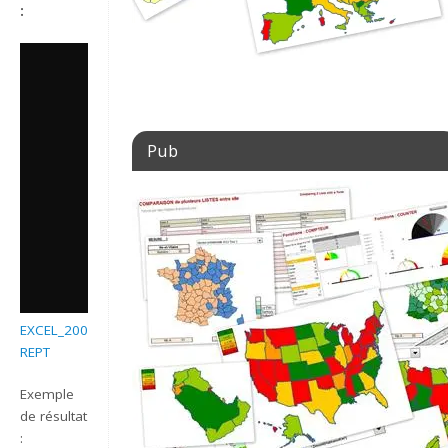
REPT.mp4?
:
_=1
Pub
EXCEL_2007_EX_Graphique
REPT
Exemple
de résultat
: