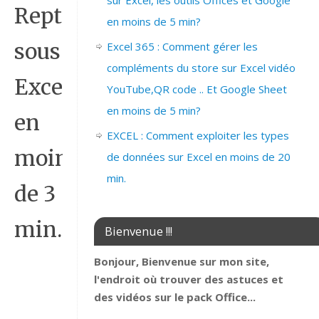
sur Excel, les outils Offices et Google
Rept
en moins de 5 min?
sous
Excel 365 : Comment gérer les
compléments du store sur Excel vidéo
Excel
YouTube,QR code .. Et Google Sheet
en moins de 5 min?
en
EXCEL : Comment exploiter les types
moins
de données sur Excel en moins de 20
min.
de 3
min.
Bienvenue !!!
Bonjour, Bienvenue sur mon site,
l'endroit où trouver des astuces et
des vidéos sur le pack Office...