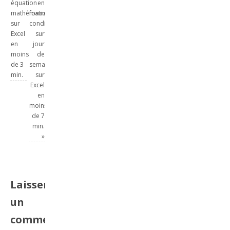
équation
en
mathématique
forme
sur
conditionnelle
Excel
sur
en
jour
moins
de
de 3
semaine
min.
sur
Excel
en
moins
de 7
min.
»
Laisser
un
commentaire