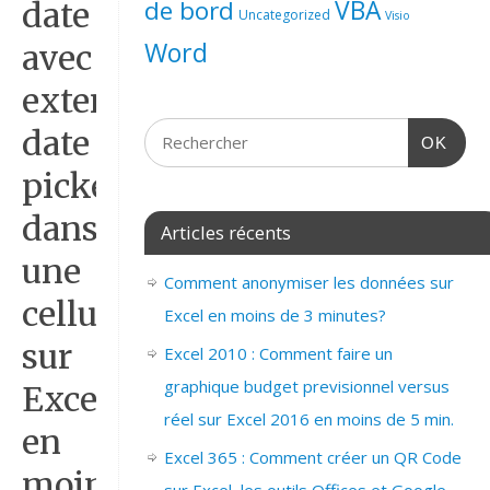
de bord
VBA
date
Uncategorized
Visio
Word
avec
extension
date
OK
picker
dans
Articles récents
une
Comment anonymiser les données sur
cellule
Excel en moins de 3 minutes?
sur
Excel 2010 : Comment faire un
graphique budget previsionnel versus
Excel
réel sur Excel 2016 en moins de 5 min.
en
Excel 365 : Comment créer un QR Code
moins