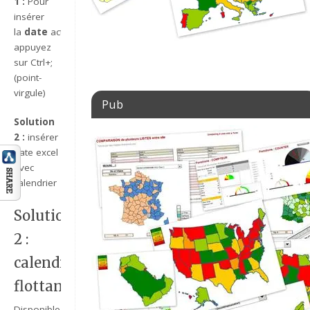
1 :
Pour
insérer
la
date
actuelle,
appuyez
sur Ctrl+;
(point-
virgule)
Pub
Solution
2 :
insérer
date excel
avec
calendrier
Solution
2 :
calendrier
flottant
Disponible