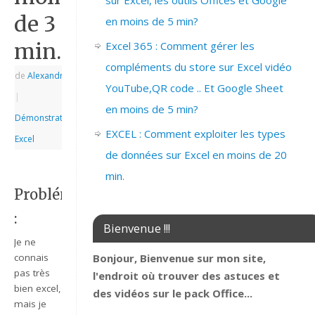
sur Excel, les outils Offices et Google
de 3
en moins de 5 min?
min.
Excel 365 : Comment gérer les
compléments du store sur Excel vidéo
de
Alexandre
|
YouTube,QR code .. Et Google Sheet
|
en moins de 5 min?
Démonstrations
,
EXCEL : Comment exploiter les types
Excel
de données sur Excel en moins de 20
min.
Problématique
:
Bienvenue !!!
Je ne
Bonjour, Bienvenue sur mon site,
connais
pas très
l'endroit où trouver des astuces et
bien excel,
des vidéos sur le pack Office...
mais je