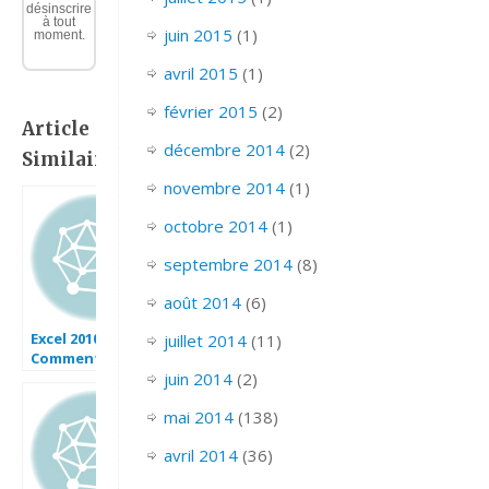
désinscrire
à tout
juin 2015
(1)
moment.
avril 2015
(1)
février 2015
(2)
Article
décembre 2014
(2)
Similaire:
novembre 2014
(1)
octobre 2014
(1)
septembre 2014
(8)
août 2014
(6)
Excel 2010 :
juillet 2014
(11)
Comment faire
une boucle sur
juin 2014
(2)
contenu cellule
mai 2014
(138)
via Excel VBA sur
Outlook 2010 en
avril 2014
(36)
moins de 5 min.