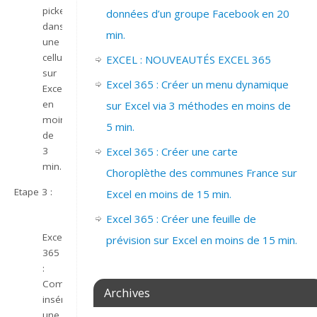
picker
données d’un groupe Facebook en 20
dans
min.
une
cellule
EXCEL : NOUVEAUTÉS EXCEL 365
sur
Excel 365 : Créer un menu dynamique
Excel
en
sur Excel via 3 méthodes en moins de
moins
5 min.
de
3
Excel 365 : Créer une carte
min.
Choroplèthe des communes France sur
Etape 3 :
Excel en moins de 15 min.
Excel 365 : Créer une feuille de
Excel
prévision sur Excel en moins de 15 min.
365
:
Comment
Archives
insérer
une