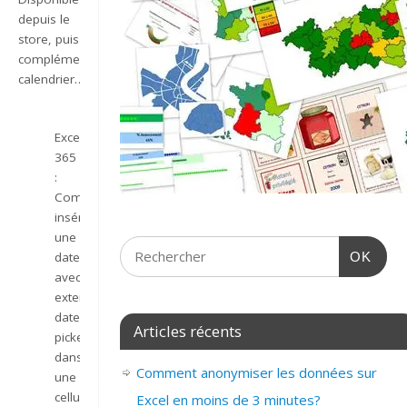
depuis le
store, puis
complément
calendrier…
Excel
365
:
Comment
insérer
une
OK
date
avec
extension
date
Articles récents
picker
dans
Comment anonymiser les données sur
une
cellule
Excel en moins de 3 minutes?