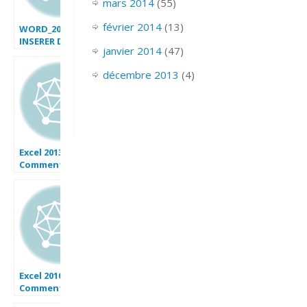
mars 2014
(55)
février 2014
(13)
WORD_2007_
INSERER DATE
janvier 2014
(47)
décembre 2013
(4)
Excel 2013 :
Comment
sauvegarder un
onglet avec date
dans répertoire
sur Excel VBA en
moins de 5 min.
Excel 2010 :
Comment
générer un pdf