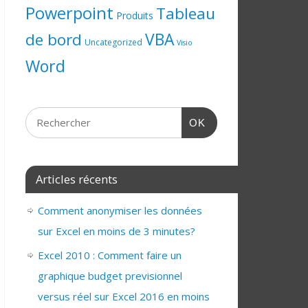
Powerpoint
Tableau
Produits
de bord
VBA
Uncategorized
Visio
Word
OK
Articles récents
Comment anonymiser les données
sur Excel en moins de 3 minutes?
Excel 2010 : Comment faire un
graphique budget previsionnel
versus réel sur Excel 2016 en moins