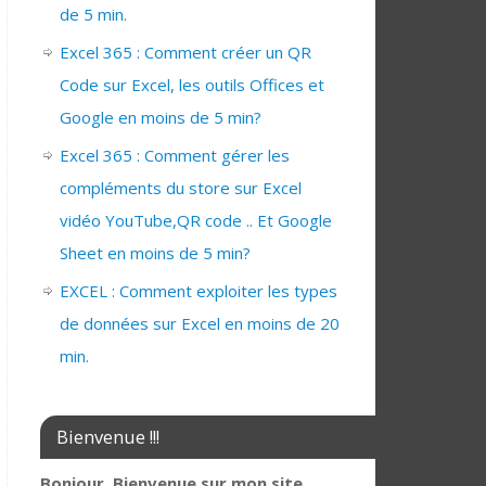
de 5 min.
Excel 365 : Comment créer un QR
Code sur Excel, les outils Offices et
Google en moins de 5 min?
Excel 365 : Comment gérer les
compléments du store sur Excel
vidéo YouTube,QR code .. Et Google
Sheet en moins de 5 min?
EXCEL : Comment exploiter les types
de données sur Excel en moins de 20
min.
Bienvenue !!!
Bonjour, Bienvenue sur mon site,