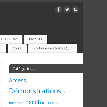
EXCEL.COM
Produits
.
Cours
Politique de cookies (UE)
Catégories :
Access
Démonstrations
E-
Excel
OUTLOOK
formation