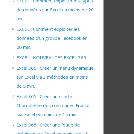
EXCEL : Comment exploiter les types
de données sur Excel en moins de 20
min.
EXCEL : Comment exploiter les
données d’un groupe Facebook en
20 min.
EXCEL : NOUVEAUTÉS EXCEL 365
Excel 365 : Créer un menu dynamique
sur Excel via 3 méthodes en moins
de 5 min.
Excel 365 : Créer une carte
Choroplèthe des communes France
sur Excel en moins de 15 min.
Excel 365 : Créer une feuille de
prévision sur Excel en moins de 15