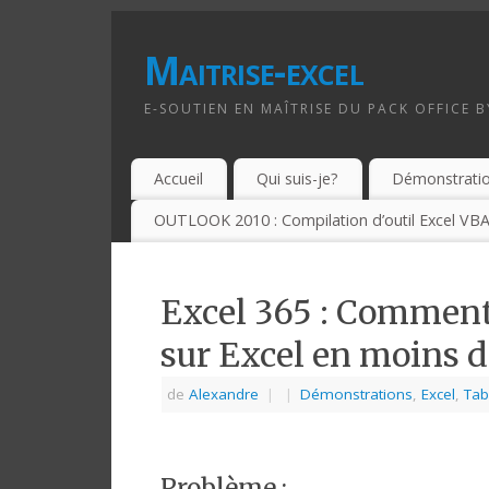
Maitrise-excel
E-SOUTIEN EN MAÎTRISE DU PACK OFFICE 
Accueil
Qui suis-je?
Démonstrati
OUTLOOK 2010 : Compilation d’outil Excel VBA
Excel 365 : Comment 
sur Excel en moins d
de
Alexandre
|
|
Démonstrations
,
Excel
,
Tab
Problème :