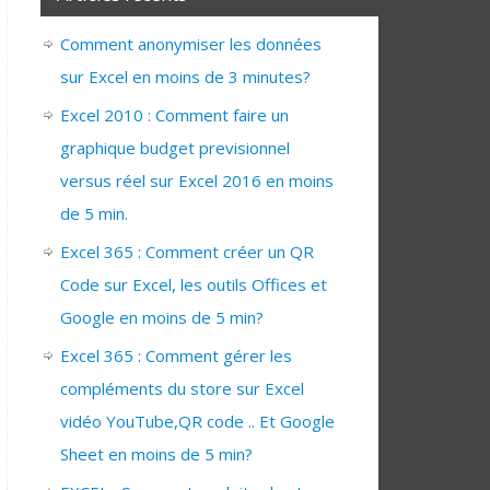
Comment anonymiser les données
sur Excel en moins de 3 minutes?
Excel 2010 : Comment faire un
graphique budget previsionnel
versus réel sur Excel 2016 en moins
de 5 min.
Excel 365 : Comment créer un QR
Code sur Excel, les outils Offices et
Google en moins de 5 min?
Excel 365 : Comment gérer les
compléments du store sur Excel
vidéo YouTube,QR code .. Et Google
Sheet en moins de 5 min?