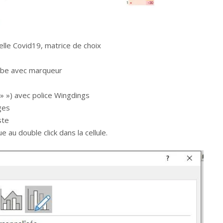
lle Covid19, matrice de choix
rbe avec marqueur
; » ») avec police Wingdings
ges
ste
u double click dans la cellule.