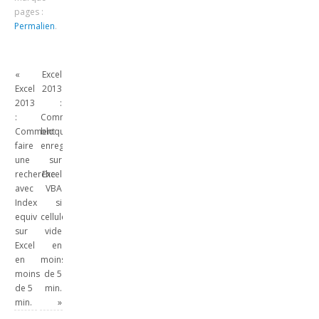
5 min.
pages :
Permalien
.
«
Excel
Excel
2013
2013
:
:
Comment
Comment
bloquer
faire
enregistrement
une
sur
recherche
Excel
avec
VBA
Index
si
equiv
cellule
sur
vide
Excel
en
en
moins
moins
de 5
de 5
min.
min.
»