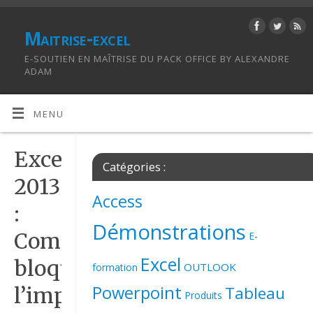
Maitrise-excel
E-SOUTIEN EN MAÎTRISE DU PACK OFFICE BY ALEXANDRE
ADAM
MENU
Excel
Catégories :
2013
Access
:
Démonstrations
Comment
E-
Excel
bloquer
OUTLOOK
formation
Powerpoint
Tableau
l’impression
Produits