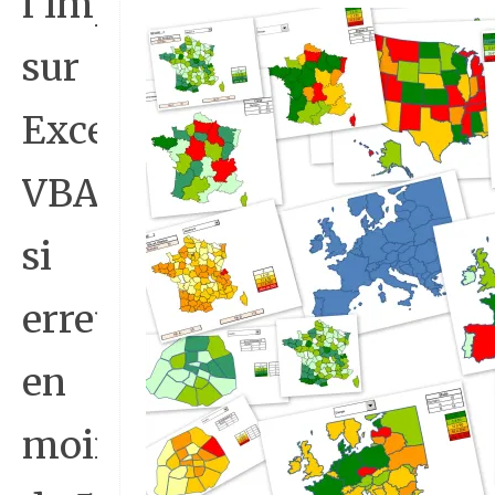
l’impression
sur
Excel
VBA
si
erreur
en
moins