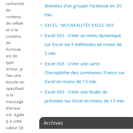
recherche
données d’un groupe Facebook en 20
de
min.
contenu
de cellule
EXCEL : NOUVEAUTÉS EXCEL 365
et si le
Excel 365 : Créer un menu dynamique
contenu
de
sur Excel via 3 méthodes en moins de
formule
5 min.
est de
type
Excel 365 : Créer une carte
erreur, je
Choroplèthe des communes France sur
fais une
Excel en moins de 15 min.
boucle en
spécifiant
Excel 365 : Créer une feuille de
si le
prévision sur Excel en moins de 15 min.
message
d’erreur
est égale
() à cette
Archives
valeur (0)