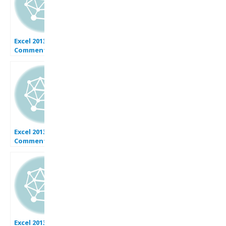
Excel 2013 :
Comment lancer
Wordpad en
moins de 6 min
avec EXCEL VBA.
Excel 2013 :
Comment lancer
Word 2016 en
moins de 4 min
avec EXCEL VBA.
Excel 2013 :