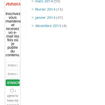
newsletter
mars 2014
(55)
excel.com/site/wp-
content/uploads/2019/02/EXCEL_2013_VBA_IMPRESSION_INTERDITE_SI_ERREUR-
février 2014
(13)
1.mp4?
_=1
Inscrivez-
janvier 2014
(47)
vous
maintenant
et
décembre 2013
(4)
recevez
un e-
mail les
fois où
je
publie
du
contenu.
I
agree to
have my