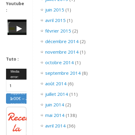
Youtube
juin 2015
(1)
:
avril 2015
(1)
février 2015
(2)
décembre 2014
(2)
novembre 2014
(1)
Tuto :
octobre 2014
(1)
Lecteur
Media
septembre 2014
(8)
error:
vidéo
Format(s)
août 2014
(6)
not
juillet 2014
(11)
supported
1.00€ – Je passe à l'action plus rapidement en achetant le fichier 
or
juin 2014
(2)
source(s)
not
Recevoir
mai 2014
(138)
found
la
avril 2014
(36)
Télécharger
le fichier:
https://maitrise-