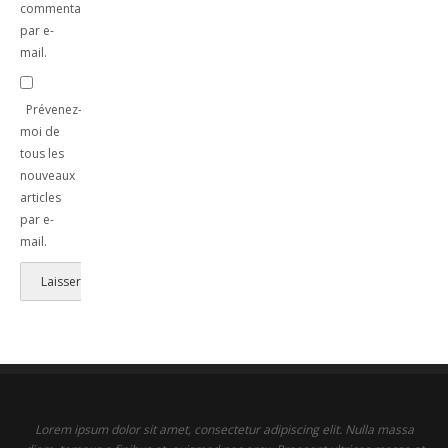
commentaires
par e-
mail.
Prévenez-
moi de
tous les
nouveaux
articles
par e-
mail.
Lorem ipsum dolor sit amet, consectetur adipiscing elit. Nulla massa