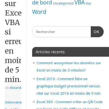
de bord
VBA
sur
Uncategorized
Visio
Word
Excel
VBA
si
OK
erreur
en
Articles récents
moins
Comment anonymiser les données sur
de 5
Excel en moins de 3 minutes?
min.
Excel 2010 : Comment faire un
graphique budget previsionnel versus
de
Alexandre
|
réel sur Excel 2016 en moins de 5 min.
|
Excel 365 : Comment créer un QR Code
Démonstrations
,