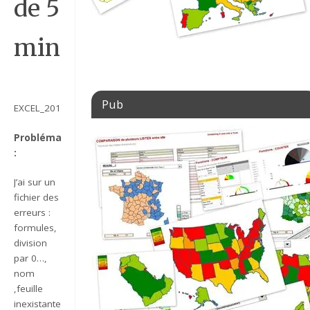
de 5
min.
Pub
EXCEL_2013_VBA_IMPRESSION_INTERDITE_SI_ERREUR
Problématique
:
J’ai sur un
fichier des
erreurs :
formules,
division
par 0…,
nom
,feuille
inexistante..différent