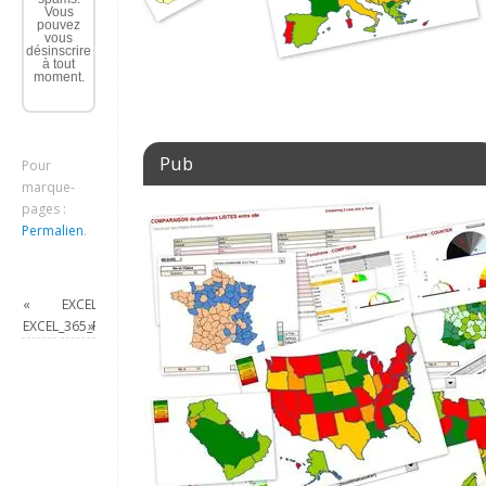
Vous
pouvez
vous
désinscrire
à tout
moment.
Pub
Pour
marque-
pages :
Permalien
.
«
EXCEL_365_EX_COVID_ECHELLE_GRAPHIQUE
EXCEL_365_RECHERCHE_X
»