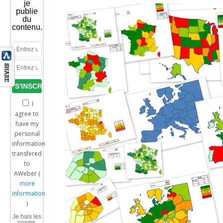
je
publie
du
contenu.
I
agree to
have my
personal
information
transfered
to
AWeber (
more
information
)
Je hais les
spams.