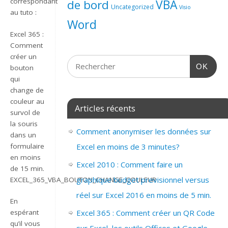
correspondant
de bord
VBA
Uncategorized
Visio
au tuto :
Word
Excel 365 :
Comment
créer un
OK
bouton
qui
change de
couleur au
Articles récents
survol de
la souris
Comment anonymiser les données sur
dans un
formulaire
Excel en moins de 3 minutes?
en moins
Excel 2010 : Comment faire un
de 15 min.
graphique budget previsionnel versus
EXCEL_365_VBA_BOUTON_CHANGE_COULEUR
réel sur Excel 2016 en moins de 5 min.
En
espérant
Excel 365 : Comment créer un QR Code
qu’il vous