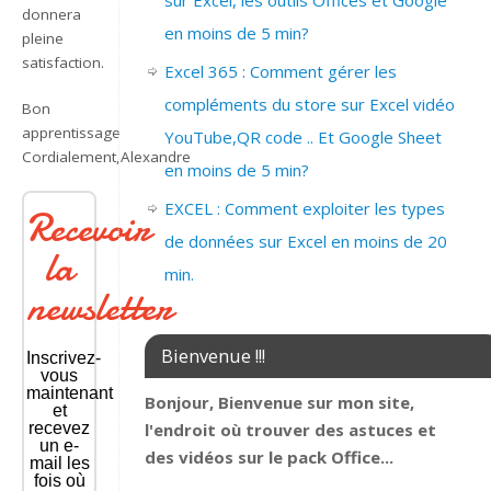
sur Excel, les outils Offices et Google
donnera
en moins de 5 min?
pleine
satisfaction.
Excel 365 : Comment gérer les
compléments du store sur Excel vidéo
Bon
apprentissage
YouTube,QR code .. Et Google Sheet
Cordialement,Alexandre
en moins de 5 min?
EXCEL : Comment exploiter les types
Recevoir
de données sur Excel en moins de 20
la
min.
newsletter
Bienvenue !!!
Inscrivez-
vous
maintenant
Bonjour, Bienvenue sur mon site,
et
l'endroit où trouver des astuces et
recevez
un e-
des vidéos sur le pack Office...
mail les
fois où