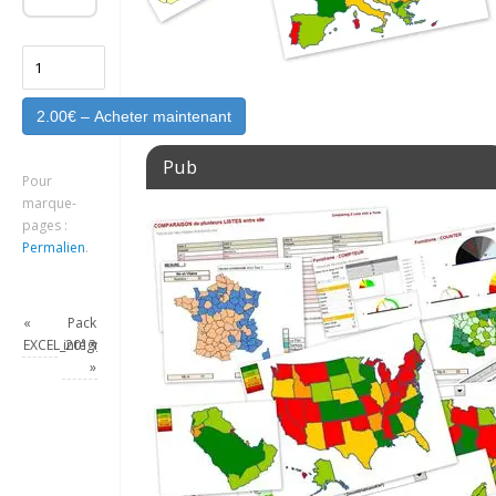
2.00€ – Acheter maintenant
Pub
Pour
marque-
pages :
Permalien
.
«
Pack
EXCEL_2013_VBA_DOUBLE_CLIC_CELLULE
intégral
»