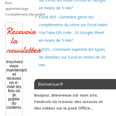
sur Excel, les outils Offices et Google
Bon
en moins de 5 min?
apprentissage
Cordialement,Alexandre
Excel 365 : Comment gérer les
compléments du store sur Excel vidéo
Recevoir
YouTube,QR code .. Et Google Sheet
la
en moins de 5 min?
newsletter
EXCEL : Comment exploiter les types
de données sur Excel en moins de 20
Inscrivez-
min.
vous
maintenant
et
recevez
un e-
Bienvenue !!!
mail les
fois où
Bonjour, Bienvenue sur mon site,
je
publie
l'endroit où trouver des astuces et
du
contenu.
des vidéos sur le pack Office...