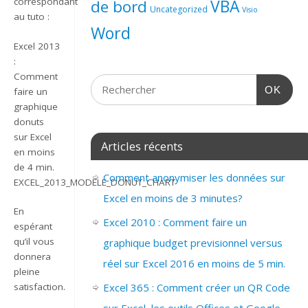
correspondant
de bord
VBA
Uncategorized
Visio
au tuto :
Word
Excel 2013
:
Comment
OK
faire un
graphique
donuts
sur Excel
Articles récents
en moins
de 4 min.
Comment anonymiser les données sur
EXCEL_2013_MODELE_DONUT_CHART
Excel en moins de 3 minutes?
En
Excel 2010 : Comment faire un
espérant
qu’il vous
graphique budget previsionnel versus
donnera
réel sur Excel 2016 en moins de 5 min.
pleine
satisfaction.
Excel 365 : Comment créer un QR Code