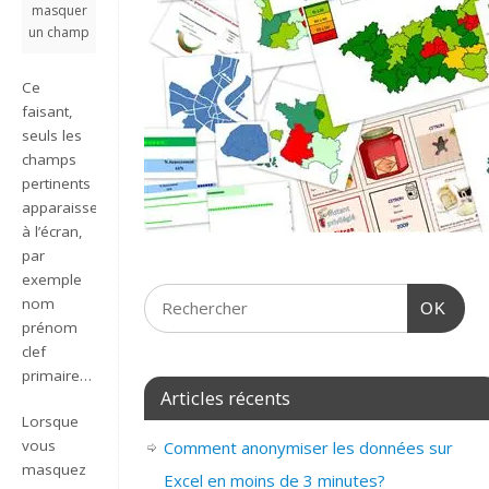
masquer
un champ
Ce
faisant,
seuls les
champs
pertinents
apparaissent
à l’écran,
par
exemple
nom
OK
prénom
clef
primaire…
Articles récents
Lorsque
vous
Comment anonymiser les données sur
masquez
Excel en moins de 3 minutes?