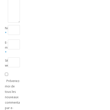
Nom
*
E-
mail
*
Site
web
Prévenez-
moi de
tous les
nouveaux
commentaires
par e-