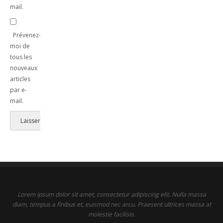
mail.
Prévenez-
moi de
tous les
nouveaux
articles
par e-
mail.
Lorem ipsum dolor sit amet, consectetur adipiscing elit. Nulla massa
diam, tempus a finibus et, euismod nec arcu. Praesent ultrices massa at
molestie facilisis.