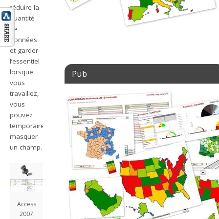
réduire la
quantité
de
données
et garder
l’essentiel
lorsque
Pub
vous
travaillez,
vous
pouvez
temporairement
masquer
un champ.
Access
2007