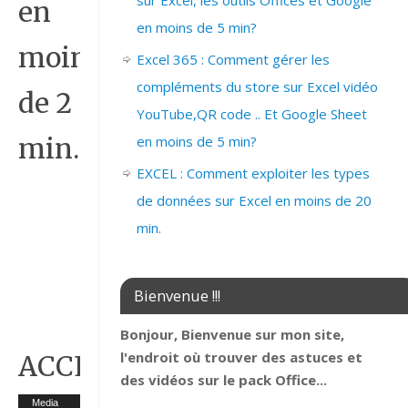
sur Excel, les outils Offices et Google
en
en moins de 5 min?
moins
Excel 365 : Comment gérer les
compléments du store sur Excel vidéo
de 2
YouTube,QR code .. Et Google Sheet
en moins de 5 min?
min.
EXCEL : Comment exploiter les types
de données sur Excel en moins de 20
min.
Bienvenue !!!
Bonjour, Bienvenue sur mon site,
l'endroit où trouver des astuces et
ACCESS_MASQUER_UN_CHA
des vidéos sur le pack Office...
Lecteur
Media