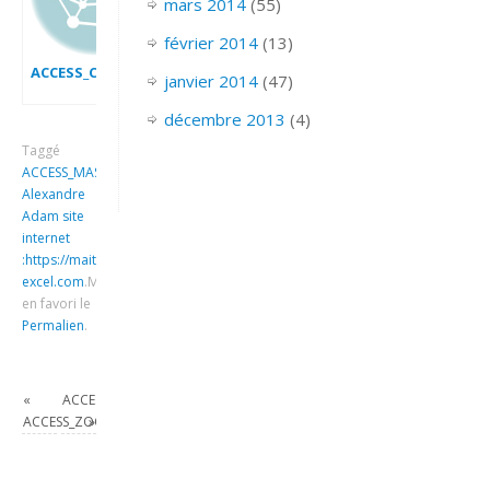
mars 2014
(55)
février 2014
(13)
ACCESS_CREER_UNE_BASE_DE_DONNEES_VIDE
janvier 2014
(47)
décembre 2013
(4)
Taggé
ACCESS_MASQUER_UN_CHAMP
Alexandre
Adam site
internet
:https://maitrise-
excel.com
.
Mettre
en favori le
Permalien
.
«
ACCESS_MODIFIER_LA_LARGEUR_COLONNE
ACCESS_ZOOMER_CELLULE
»