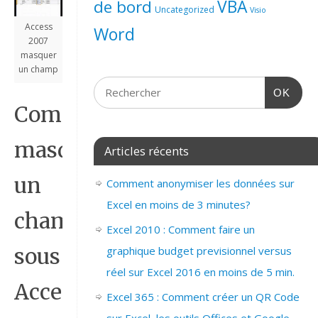
de bord
VBA
Uncategorized
Visio
Access
Word
2007
masquer
un champ
OK
Comment
masquer
Articles récents
un
Comment anonymiser les données sur
Excel en moins de 3 minutes?
champ
Excel 2010 : Comment faire un
graphique budget previsionnel versus
sous
réel sur Excel 2016 en moins de 5 min.
Access
Excel 365 : Comment créer un QR Code