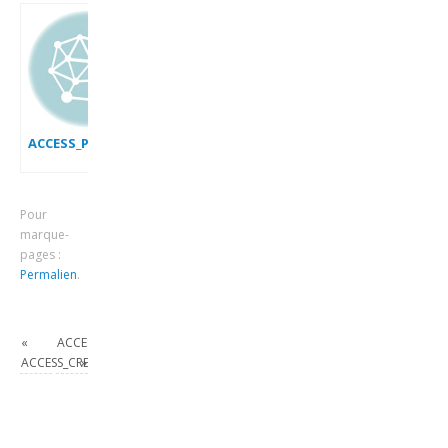
ACCESS_PLANIFIER_UNE_BdD
Pour
marque-
pages :
Permalien
.
«
ACCESS_AFFICHER_UNE_SOUS_FEUILLE_DE_DONNEES
ACCESS_CREER_UN_INDEX
»