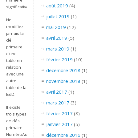
août 2019
(4)
significative.
juillet 2019
(1)
Ne
modifiez
mai 2019
(12)
jamais la
avril 2019
(5)
clé
primaire
mars 2019
(1)
d’une
février 2019
(10)
table en
relation
décembre 2018
(1)
avec une
novembre 2018
(1)
autre
table de la
avril 2017
(1)
BdD.
mars 2017
(3)
Il existe
février 2017
(8)
trois types
de clés
janvier 2017
(5)
primaire :
NuméroAuto,
décembre 2016
(1)