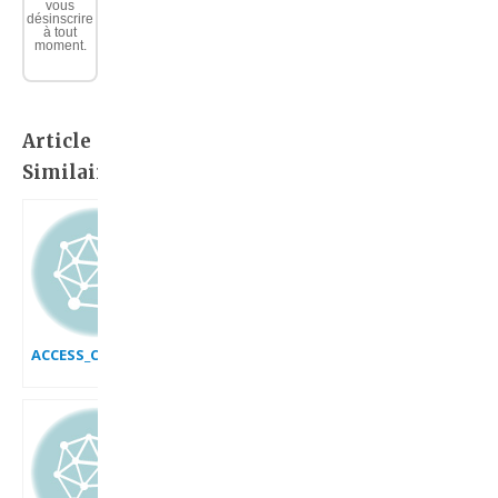
vous
désinscrire
à tout
moment.
Article
Similaire:
ACCESS_CREER_UNE_BASE_DE_DONNEES_VIDE