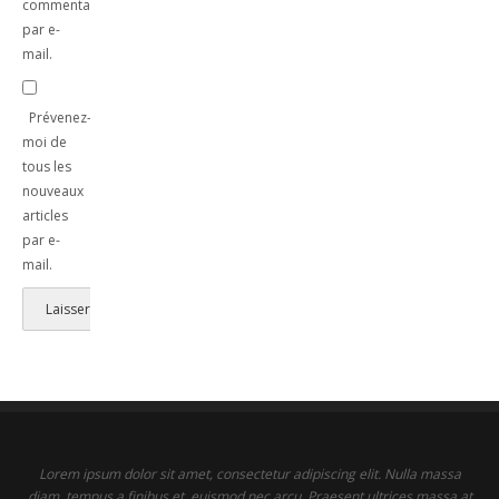
commentaires
par e-
mail.
Prévenez-
moi de
tous les
nouveaux
articles
par e-
mail.
Lorem ipsum dolor sit amet, consectetur adipiscing elit. Nulla massa
diam, tempus a finibus et, euismod nec arcu. Praesent ultrices massa at