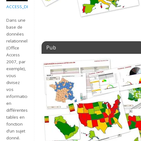
ACCESS_DEFINIR_LA_CLEF_PRIMAIRE
Dans une
base de
données
relationnelle
Pub
(Office
Access
2007, par
exemple),
vous
divisez
vos
informations
en
différentes
tables en
fonction
d’un sujet
donné.