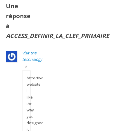
Une
réponse
à
ACCESS_DEFINIR_LA_CLEF_PRIMAIRE
visit the
technology
À
Attractive
website!
I
like
the
way
you
designed
it.