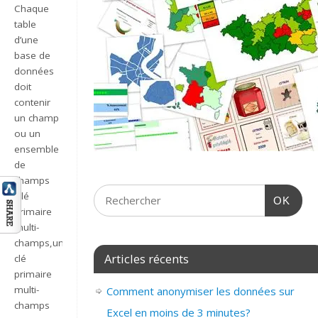
Chaque
table
d’une
base de
données
doit
contenir
un champ
ou un
ensemble
de
champs
(clé
OK
primaire
multi-
champs,une
Articles récents
clé
primaire
multi-
Comment anonymiser les données sur
champs
Excel en moins de 3 minutes?