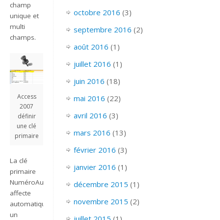
champ
octobre 2016
(3)
unique et
multi
septembre 2016
(2)
champs.
août 2016
(1)
juillet 2016
(1)
juin 2016
(18)
Access
mai 2016
(22)
2007
avril 2016
(3)
définir
une clé
mars 2016
(13)
primaire
février 2016
(3)
La clé
janvier 2016
(1)
primaire
NuméroAuto
décembre 2015
(1)
affecte
novembre 2015
(2)
automatiquement
un
juillet 2015
(1)