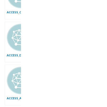
ACCESS_CREER_UN_INDEX
ACCESS_DECOUVRIR_LES_PARTIES_BdB
ACCESS_AJOUTER_SUPPRIMER_DES_ENREGISTREMENTS