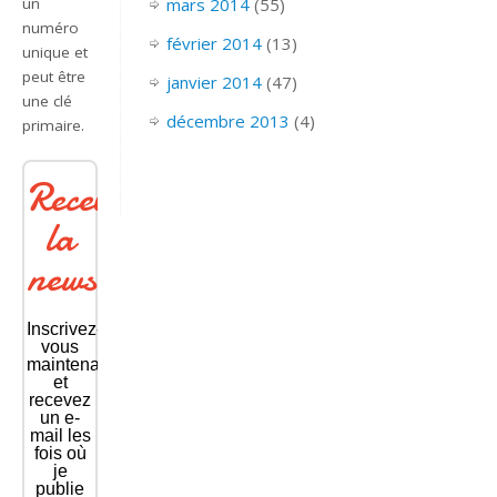
un
mars 2014
(55)
numéro
février 2014
(13)
unique et
peut être
janvier 2014
(47)
une clé
décembre 2013
(4)
primaire.
Recevoir
la
newsletter
Inscrivez-
vous
maintenant
et
recevez
un e-
mail les
fois où
je
publie