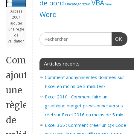
de bord
VBA
Uncategorized
Visio
Access
Word
2007
ajouter
une règle
de
OK
validation
Comment
Articles récents
ajouter
Comment anonymiser les données sur
Excel en moins de 3 minutes?
une
Excel 2010 : Comment faire un
règle
graphique budget previsionnel versus
réel sur Excel 2016 en moins de 5 min.
de
Excel 365 : Comment créer un QR Code