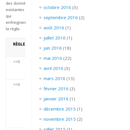
des données
octobre 2016
(3)
existantes
qui
septembre 2016
(2)
enfreignent
août 2016
(1)
la règle.
juillet 2016
(1)
RÈGLE DE VALIDATION
TEXTE DE
juin 2016
(18)
VALIDATION
mai 2016
(22)
<>0
Entrez une
valeur non
avril 2016
(3)
nulle.
mars 2016
(13)
>=0
La valeur doit
février 2016
(3)
être zéro ou
supérieure.-
janvier 2016
(1)
ou -Vous
décembre 2015
(1)
devez entrer
un nombre
novembre 2015
(2)
positif.
juillet 2015
(1)