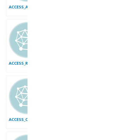
ACCESS_AJOUTER_UNE_VALEUR_PAR_DEFAUT
ACCESS_RENOMMER_UN_CHAMP
ACCESS_OUVRIR_ENREGISTRER_UNE_BdD