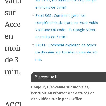
validation
sur Excel, les outils Offices et Google
en moins de 5 min?
sur
Excel 365 : Comment gérer les
compléments du store sur Excel vidéo
Access
YouTube,QR code .. Et Google Sheet
en
en moins de 5 min?
EXCEL : Comment exploiter les types
moins
de données sur Excel en moins de 20
de 3
min.
min.
Bienvenue !!!
Bonjour, Bienvenue sur mon site,
l'endroit où trouver des astuces et
des vidéos sur le pack Office...
ACCESS_AJOUTER_UNE_REGL