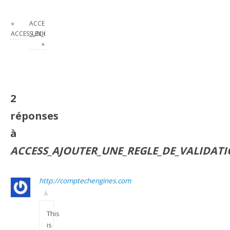
«
ACCESS_CREER
ACCESS_EXIGER_UNE_ENTREE
_UN_CHAMP_OUI_NON
»
2
réponses
à
ACCESS_AJOUTER_UNE_REGLE_DE_VALIDAT
http://comptechengines.com
À
This
is