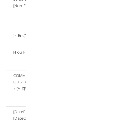
[NomFamille],0) = 0
du champ
Nom doivent
être en
majuscules.
>=Ent(Maintenant())
Entrez la date
du jour.
H ou F
Entrez H pour
homme et F
pour femme.
COMME « [A-Z]*@[A-Z].com »
Entrez une
OU « [A-Z]*@[A-Z].net » OU
adresse de
« [A-Z]*@[A-Z].org »
messagerie
.com, .net ou
.org.
[DateRequise]<=
Entrez une
[DateCommande]+30
date requise
dont
l’échéance est