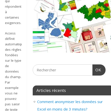
qui
répondent
à
certaines
exigences.
Access
définit
automatiquement
des règles
fondées
sur le type
de
OK
données
du champ.
Par
exemple
Articles récents
vous ne
pouvez
Comment anonymiser les données sur
pas saisir
Excel en moins de 3 minutes?
de texte