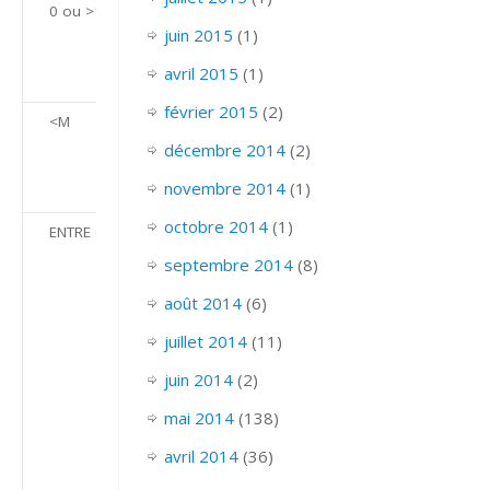
0 ou >100
La valeur doit
juin 2015
(1)
être égale à 0
ou supérieure
avril 2015
(1)
à 100.
février 2015
(2)
<M
L’entrée doit
commencer
décembre 2014
(2)
par M ou une
novembre 2014
(1)
lettre après M.
octobre 2014
(1)
ENTRE 0 ET 1
Entrez une
valeur avec un
septembre 2014
(8)
signe de
août 2014
(6)
pourcentage.
(À utiliser avec
juillet 2014
(11)
un champ qui
stocke des
juin 2014
(2)
valeurs
mai 2014
(138)
numériques
sous forme
avril 2014
(36)
de