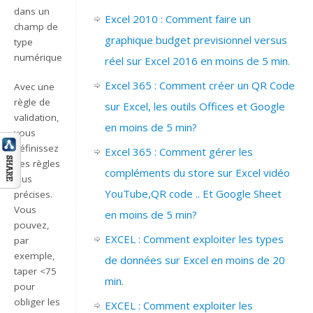
dans un
Excel 2010 : Comment faire un
champ de
graphique budget previsionnel versus
type
numérique.
réel sur Excel 2016 en moins de 5 min.
Excel 365 : Comment créer un QR Code
Avec une
règle de
sur Excel, les outils Offices et Google
validation,
en moins de 5 min?
vous
définissez
Excel 365 : Comment gérer les
des règles
compléments du store sur Excel vidéo
plus
YouTube,QR code .. Et Google Sheet
précises.
Vous
en moins de 5 min?
pouvez,
EXCEL : Comment exploiter les types
par
exemple,
de données sur Excel en moins de 20
taper <75
min.
pour
obliger les
EXCEL : Comment exploiter les