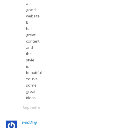
a
good
website.
It
has
great
content
and
the
style
is
beautiful.
You’ve
some
great
ideas.
Répondre
wedding