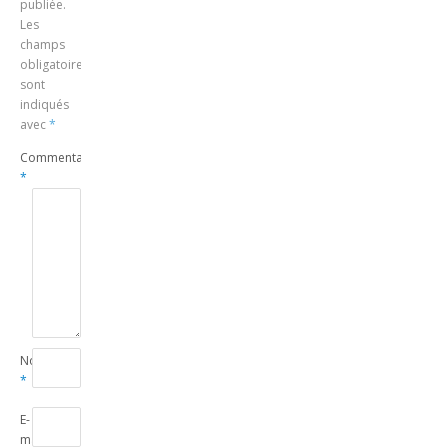
publiée.
Les
champs
obligatoires
sont
indiqués
avec
*
Commentaire
*
Nom
*
E-
mail