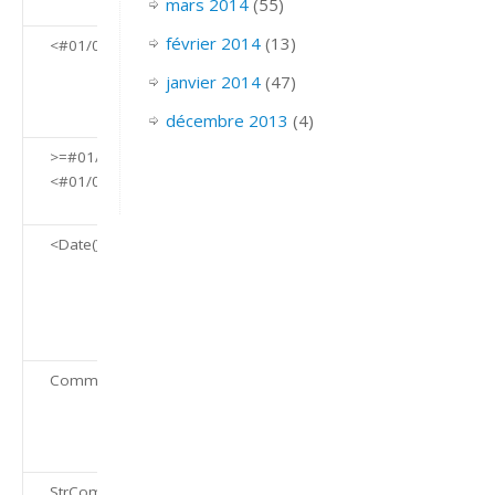
mars 2014
(55)
pourcentages).
février 2014
(13)
<#01/01/2014#
Entrez une
date
janvier 2014
(47)
antérieure à
2014.
décembre 2013
(4)
>=#01/01/2014# ET
La date doit
<#01/01/2015#
tomber en
2014.
<Date()
La date de
naissance ne
peut pas être
à une date
ultérieure.
Comme « ## »
L’entrée doit
comporter
deux
nombres.
StrComp(UCase([NomFamille]),
Les données