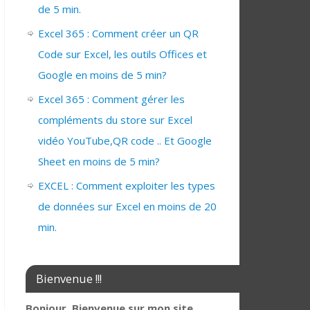
de 5 min.
Excel 365 : Comment créer un QR
Code sur Excel, les outils Offices et
Google en moins de 5 min?
Excel 365 : Comment gérer les
compléments du store sur Excel
vidéo YouTube,QR code .. Et Google
Sheet en moins de 5 min?
EXCEL : Comment exploiter les types
de données sur Excel en moins de 20
min.
Bienvenue !!!
Bonjour, Bienvenue sur mon site,