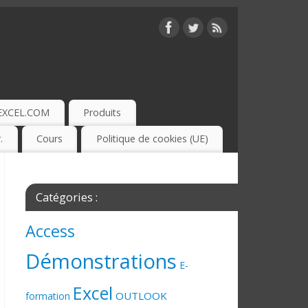
EXCEL.COM
Produits
.
Cours
Politique de cookies (UE)
Catégories :
Access
Démonstrations
E-
Excel
OUTLOOK
formation