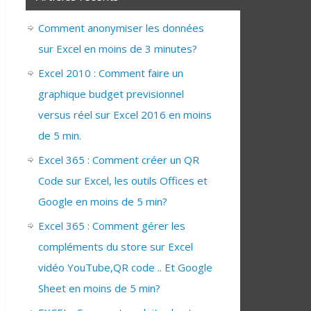
Comment anonymiser les données
sur Excel en moins de 3 minutes?
Excel 2010 : Comment faire un
graphique budget previsionnel
versus réel sur Excel 2016 en moins
de 5 min.
Excel 365 : Comment créer un QR
Code sur Excel, les outils Offices et
Google en moins de 5 min?
Excel 365 : Comment gérer les
compléments du store sur Excel
vidéo YouTube,QR code .. Et Google
Sheet en moins de 5 min?