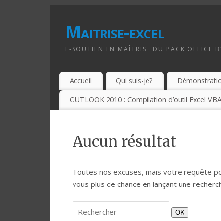
Maitrise-excel
E-SOUTIEN EN MAÎTRISE DU PACK OFFICE 
Accueil
Qui suis-je?
Démonstrati
OUTLOOK 2010 : Compilation d’outil Excel VBA
Aucun résultat
Toutes nos excuses, mais votre requête pou
vous plus de chance en lançant une recherch
OK