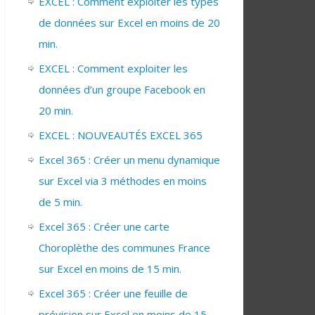
EXCEL : Comment exploiter les types
de données sur Excel en moins de 20
min.
EXCEL : Comment exploiter les
données d’un groupe Facebook en
20 min.
EXCEL : NOUVEAUTÉS EXCEL 365
Excel 365 : Créer un menu dynamique
sur Excel via 3 méthodes en moins
de 5 min.
Excel 365 : Créer une carte
Choroplèthe des communes France
sur Excel en moins de 15 min.
Excel 365 : Créer une feuille de
prévision sur Excel en moins de 15