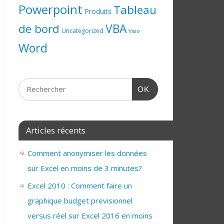
Powerpoint
Tableau
Produits
de bord
VBA
Uncategorized
Visio
Word
OK
Articles récents
Comment anonymiser les données
sur Excel en moins de 3 minutes?
Excel 2010 : Comment faire un
graphique budget previsionnel
versus réel sur Excel 2016 en moins