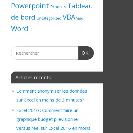
Powerpoint
Tableau
Produits
de bord
VBA
Uncategorized
Visio
Word
OK
Articles récents
Comment anonymiser les données
sur Excel en moins de 3 minutes?
Excel 2010 : Comment faire un
graphique budget previsionnel
versus réel sur Excel 2016 en moins