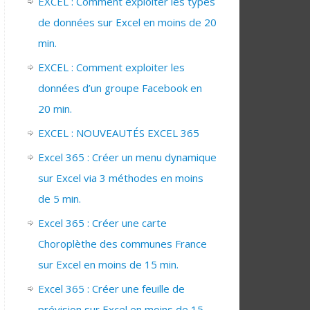
EXCEL : Comment exploiter les types
de données sur Excel en moins de 20
min.
EXCEL : Comment exploiter les
données d’un groupe Facebook en
20 min.
EXCEL : NOUVEAUTÉS EXCEL 365
Excel 365 : Créer un menu dynamique
sur Excel via 3 méthodes en moins
de 5 min.
Excel 365 : Créer une carte
Choroplèthe des communes France
sur Excel en moins de 15 min.
Excel 365 : Créer une feuille de
prévision sur Excel en moins de 15