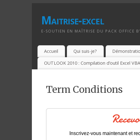
Maitrise-excel
E-SOUTIEN EN MAÎTRISE DU PACK OFFICE 
Accueil
Qui suis-je?
Démonstrati
OUTLOOK 2010 : Compilation d’outil Excel VBA
Term Conditions
Recevo
Inscrivez-vous maintenant et rec