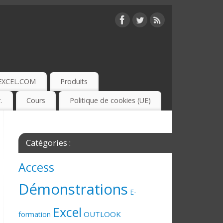
EXCEL.COM
Produits
.
Cours
Politique de cookies (UE)
Catégories :
Access
Démonstrations
E-
Excel
OUTLOOK
formation