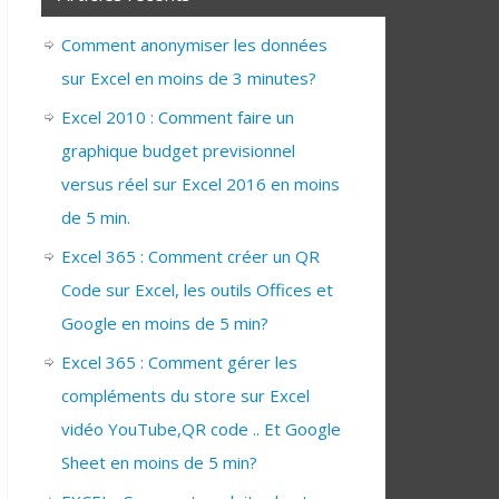
Comment anonymiser les données
sur Excel en moins de 3 minutes?
Excel 2010 : Comment faire un
graphique budget previsionnel
versus réel sur Excel 2016 en moins
de 5 min.
Excel 365 : Comment créer un QR
Code sur Excel, les outils Offices et
Google en moins de 5 min?
Excel 365 : Comment gérer les
compléments du store sur Excel
vidéo YouTube,QR code .. Et Google
Sheet en moins de 5 min?