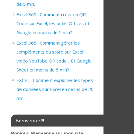
de 5 min.
Excel 365 : Comment créer un QR
Code sur Excel, les outils Offices et
Google en moins de 5 min?
Excel 365 : Comment gérer les
compléments du store sur Excel
vidéo YouTube,QR code .. Et Google
Sheet en moins de 5 min?
EXCEL : Comment exploiter les types
de données sur Excel en moins de 20
min.
Bienvenue !!!
Bonjour, Bienvenue sur mon site,