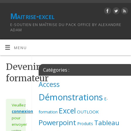
Maitrise-excel
E-SOUTIEN EN MAÎTRISE DU PACK OFFICE BY ALEXANDRE
ADAM
MENU
Devenir
Catégories :
formateur
Access
Démonstrations
E-
Veuillez
Excel
OUTLOOK
connexion
formation
pour
Powerpoint
Tableau
Produits
envoyer
votre