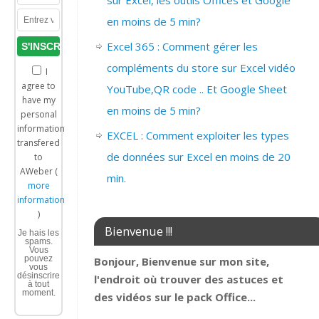
sur Excel, les outils Offices et Google
en moins de 5 min?
Excel 365 : Comment gérer les
compléments du store sur Excel vidéo
I
agree to
YouTube,QR code .. Et Google Sheet
have my
en moins de 5 min?
personal
information
EXCEL : Comment exploiter les types
transfered
de données sur Excel en moins de 20
to
AWeber (
min.
more
information
)
Bienvenue !!!
Je hais les
spams.
Vous
pouvez
Bonjour, Bienvenue sur mon site,
vous
désinscrire
l'endroit où trouver des astuces et
à tout
moment.
des vidéos sur le pack Office...