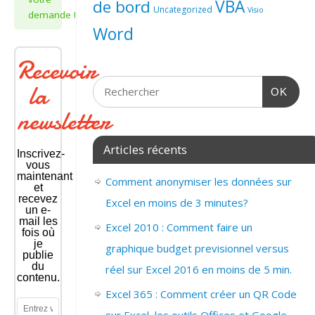
de bord
VBA
Uncategorized
Visio
demande !
Word
Recevoir
la
OK
newsletter
Articles récents
Inscrivez-
vous
maintenant
Comment anonymiser les données sur
et
recevez
Excel en moins de 3 minutes?
un e-
mail les
Excel 2010 : Comment faire un
fois où
je
graphique budget previsionnel versus
publie
du
réel sur Excel 2016 en moins de 5 min.
contenu.
Excel 365 : Comment créer un QR Code